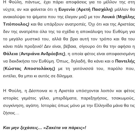
Η Φούλη, πάντως, έχει πάρει αποφάσεις για το μέλλον της στη
νύχτα, αν και φαίνεται ότι η
Ευγενία
(
Αρετή Πασχάλη)
μάλλον θα
ανακαλύψει τα ψέματα που της έλεγαν μαζί με τον
Λουκά
(
Μιχάλης
Τιτόπουλος
)
και θα υπάρξουν ανατροπές. Όχι ότι και της Αριστέας
δεν της ανατρέπει όλα της τα σχέδια η αποκάλυψη του Ευθύμη για
το μεγάλο μυστικό του, αλλά θα βρει αυτή τον τρόπο και θα του
κάνει πάλι προξενιό! Δεν είναι, βέβαια, σίγουρο ότι θα την αφήσει η
Θάλεια
(
Αντριάνα Ανδρέοβιτς)
, η οποία φέτος είναι αποφασισμένη
να διεκδικήσει τον Ευθύμη. Όπως, δηλαδή, θα κάνει και ο
Παντελής
(
Κώστας Αποστολάκης)
με τη γειτόνισσά του, παρόλο που,
εντέλει, θα μπει κι αυτός σε δίλημμα.
Η Φούλη, η Δέσποινα κι η Αριστέα υπόσχονται λοιπόν και φέτος
ιστορίες γεμάτες γέλιο, μπερδέματα, παρεξηγήσεις, τσακωμούς,
συγκίνηση, αγάπη. Ιστορίες όπως μόνο με την Ελληνίδα μάνα θα τις
ζήσεις…
Και μην ξεχάσεις… «Ζακέτα να πάρεις»!