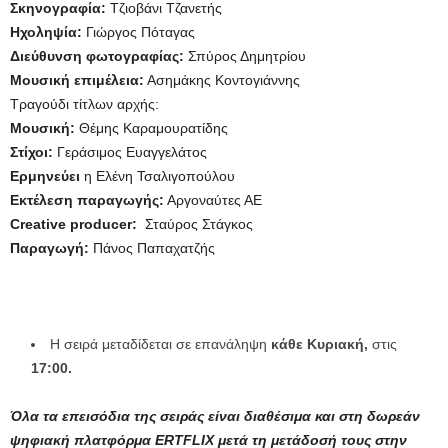
Σκηνογραφία:
Τζιοβάνι Τζανετής
Ηχοληψία:
Γιώργος Πόταγας
Διεύθυνση φωτογραφίας:
Σπύρος Δημητρίου
Μουσική επιμέλεια:
Ασημάκης Κοντογιάννης
Τραγούδι τίτλων αρχής:
Μουσική:
Θέμης Καραμουρατίδης
Στίχοι:
Γεράσιμος Ευαγγελάτος
Ερμηνεύει
η Ελένη Τσαλιγοπούλου
Εκτέλεση παραγωγής:
Αργοναύτες ΑΕ
Creative
producer:
Σταύρος Στάγκος
Παραγωγή:
Πάνος Παπαχατζής
Η σειρά μεταδίδεται σε επανάληψη
κάθε Κυριακή,
στις
17:00.
Όλα τα επεισόδια της σειράς είναι διαθέσιμα και στη δωρεάν
ψηφιακή πλατφόρμα ERTFLIX
μετά τη μετάδοσή τους στην