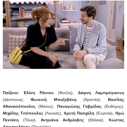
Παίζουν: Ελένη Ράντου
(Φούλη),
Δάφνη Λαμπρόγιαννη
(Δέσποινα),
Φωτεινή Μπαξεβάνη
(Αριστέα),
Βασίλης
Αθανασόπουλος
(Μάνος),
Παναγιώτης Γαβρέλας
(Ευθύμης),
Μιχάλης Τιτόπουλος
(Λουκάς),
Αρετή Πασχάλη
(Ευγενία),
Ηρώ
Πεκτέση
(Τόνια),
Αντριάνα Ανδρέοβιτς
(Θάλεια),
Κώστας
Αποστολάκης
(Παντελής)