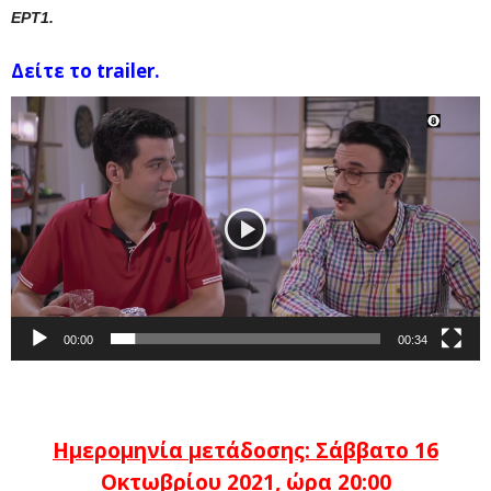
ΕΡΤ1.
Δείτε το trailer.
Πρόγραμμα
Αναπαραγωγής
Βίντεο
00:00
00:34
Ημερομηνία μετάδοσης: Σάββατο 16
Οκτωβρίου
2021, ώρα 20:00