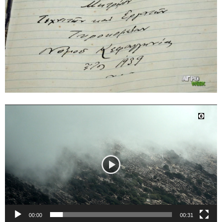
Πρόγραμμα
Αναπαραγωγής
Βίντεο
00:00
00:31