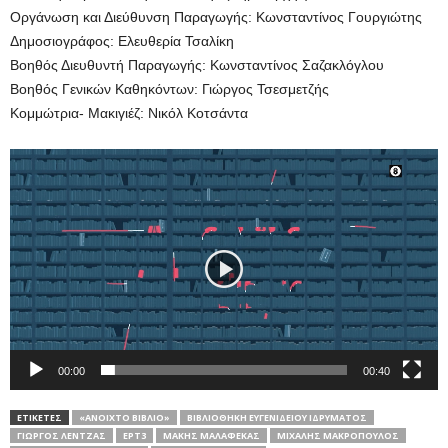
Οργάνωση και Διεύθυνση Παραγωγής: Κωνσταντίνος Γουργιώτης
Δημοσιογράφος: Ελευθερία Τσαλίκη
Βοηθός Διευθυντή Παραγωγής: Κωνσταντίνος Σαζακλόγλου
Βοηθός Γενικών Καθηκόντων: Γιώργος Τσεσμετζής
Κομμώτρια- Μακιγιέζ: Νικόλ Κοτσάντα
Πρόγραμμα
Αναπαραγωγής
Βίντεο
00:00
00:40
ΕΤΙΚΕΤΕΣ
«ΑΝΟΙΧΤΌ ΒΙΒΛΊΟ»
ΒΙΒΛΙΟΘΉΚΗ ΕΥΓΕΝΊΔΕΙΟΥ ΙΔΡΎΜΑΤΟΣ
ΓΙΏΡΓΟΣ ΛΈΝΤΖΑΣ
ΕΡΤ3
ΜΆΚΗΣ ΜΑΛΑΦΈΚΑΣ
ΜΙΧΆΛΗΣ ΜΑΚΡΌΠΟΥΛΟΣ