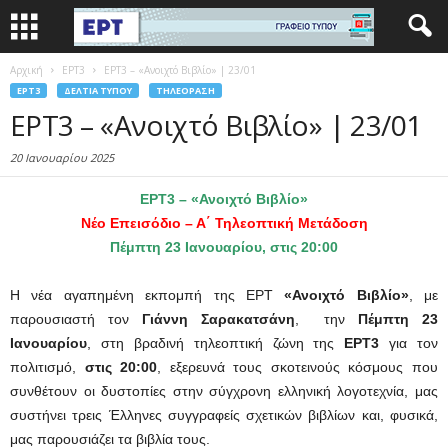
Αρχική
EΡΤ3
ΕΡΤ3 – «Ανοιχτό Βιβλίο» | 23/01
EΡΤ3
ΔΕΛΤΊΑ ΤΎΠΟΥ
ΤΗΛΕΌΡΑΣΗ
ΕΡΤ3 – «Ανοιχτό Βιβλίο» | 23/01
20 Ιανουαρίου 2025
ΕΡΤ3 – «Ανοιχτό Βιβλίο»
Νέο Επεισόδιο – Α΄ Τηλεοπτική Μετάδοση
Πέμπτη 23 Ιανουαρίου, στις 20:00
Η νέα αγαπημένη εκπομπή της ΕΡΤ
«Ανοιχτό Βιβλίο»
, με
παρουσιαστή τον
Γιάννη Σαρακατσάνη
, την
Πέμπτη 23
Ιανουαρίου
, στη βραδινή τηλεοπτική ζώνη της
ΕΡΤ3
για τον
πολιτισμό,
στις 20:00
,
εξερευνά τους σκοτεινούς κόσμους που
συνθέτουν οι δυστοπίες στην σύγχρονη ελληνική λογοτεχνία, μας
συστήνει τρεις Έλληνες συγγραφείς σχετικών βιβλίων και, φυσικά,
μας παρουσιάζει τα βιβλία τους.