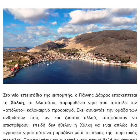
Στο
νέο επεισόδιο
της εκπομπής, o Γιάννης Δάρρας επισκέπτεται
τη
Χάλκη
, το λιλιπούτιο, παραμυθένιο νησί που αποτελεί τον
«απόλυτο» καλοκαιρινό προορισμό. Εκεί συναντάει την ομάδα των
ανθρώπων που, αν και ζούσαν αλλού, αποφάσισαν να
επιστρέψουν, επειδή δεν ήθελαν η Χάλκη να είναι απλώς ένα
«γραφικό νησί» ούτε να μαραζώνει μετά το πέρας της τουριστικής
περιόδου. Άφησαν πίσω τους, λοιπόν, την αστική βολή και έπιασαν