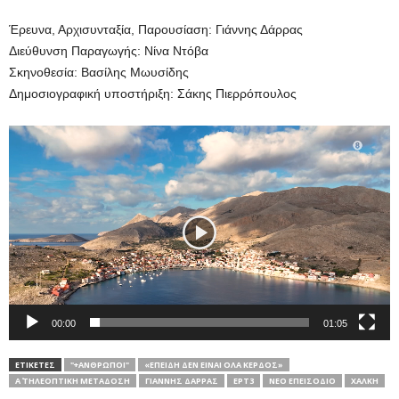
Έρευνα, Αρχισυνταξία, Παρουσίαση: Γιάννης Δάρρας
Διεύθυνση Παραγωγής: Νίνα Ντόβα
Σκηνοθεσία: Βασίλης Μωυσίδης
Δημοσιογραφική υποστήριξη: Σάκης Πιερρόπουλος
Πρόγραμμα
Αναπαραγωγής
Βίντεο
00:00
01:05
ΕΤΙΚΕΤΕΣ
"+ΑΝΘΡΩΠΟΙ"
«ΕΠΕΙΔΉ ΔΕΝ ΕΊΝΑΙ ΌΛΑ ΚΈΡΔΟΣ»
Α΄ ΤΗΛΕΟΠΤΙΚΗ ΜΕΤΑΔΟΣΗ
ΓΙΆΝΝΗΣ ΔΆΡΡΑΣ
ΕΡΤ3
ΝΈΟ ΕΠΕΙΣΌΔΙΟ
ΧΆΛΚΗ