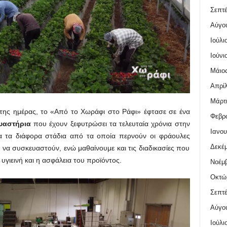
Σεπτέ
Αύγο
Ιούλι
Ιούνι
Μάιος
Απρίλ
Μάρτι
της ημέρας, το «Από το Χωράφι στο Ράφι» έφτασε σε ένα
Φεβρο
υαστήρια
που έχουν ξεφυτρώσει τα τελευταία χρόνια στην
Ιανου
α τα διάφορα στάδια από τα οποία περνούν οι φράουλες
Δεκέμ
ι να συσκευαστούν, ενώ μαθαίνουμε και τις διαδικασίες που
υγιεινή και η ασφάλεια του προϊόντος.
Νοέμβ
Οκτώ
Σεπτέ
Αύγο
Ιούλι