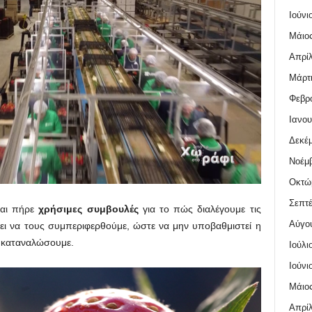
Ιούνι
Μάιος
Απρίλ
Μάρτι
Φεβρο
Ιανου
Δεκέμ
Νοέμβ
Οκτώ
Σεπτέ
και πήρε
χρήσιμες συμβουλές
για το πώς διαλέγουμε τις
Αύγο
ι να τους συμπεριφερθούμε, ώστε να μην υποβαθμιστεί η
ς καταναλώσουμε.
Ιούλι
Ιούνι
Μάιος
Απρίλ