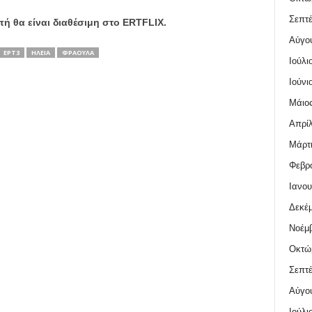
Σεπτέ
ή θα είναι διαθέσιμη στο ERTFLIX.
Αύγο
ΕΡΤ3
ΗΛΕΊΑ
ΦΡΆΟΥΛΑ
Ιούλι
Ιούνι
Μάιος
Απρίλ
Μάρτι
Φεβρο
Ιανου
Δεκέμ
Νοέμβ
Οκτώ
Σεπτέ
Αύγο
Ιούλι