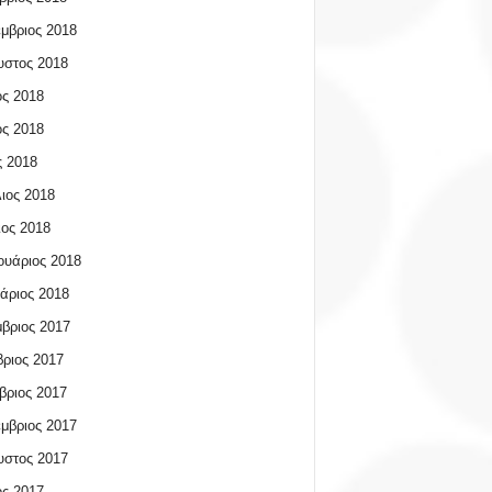
μβριος 2018
υστος 2018
ος 2018
ος 2018
 2018
ιος 2018
ος 2018
υάριος 2018
άριος 2018
βριος 2017
ριος 2017
βριος 2017
μβριος 2017
υστος 2017
ος 2017