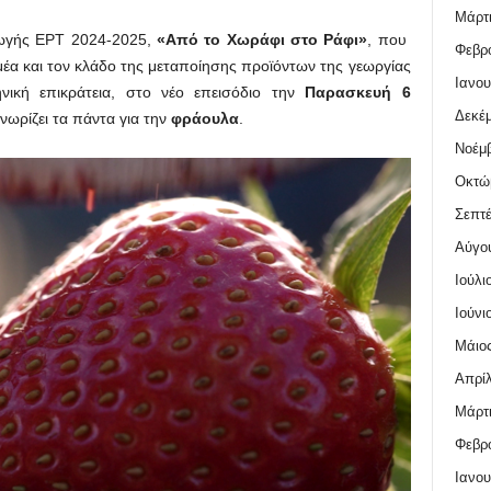
Μάρτι
ωγής ΕΡΤ 2024-2025,
«Από το Χωράφι στο Ράφι»
, που
Φεβρο
ομέα και τον κλάδο της μεταποίησης προϊόντων της γεωργίας
Ιανου
νική επικράτεια, στο νέο επεισόδιο την
Παρασκευή 6
Δεκέμ
νωρίζει τα πάντα για την
φράουλα
.
Νοέμβ
Οκτώ
Σεπτέ
Αύγο
Ιούλι
Ιούνι
Μάιος
Απρίλ
Μάρτι
Φεβρο
Ιανου