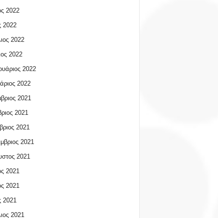
ος 2022
 2022
ιος 2022
ος 2022
υάριος 2022
άριος 2022
βριος 2021
ριος 2021
βριος 2021
μβριος 2021
υστος 2021
ος 2021
ος 2021
 2021
ιος 2021