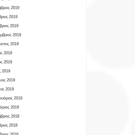
βριος 2019
ριος 2019
βριος 2019
μβριος 2019
υστος 2019
ος 2019
ος 2019
 2019
ιος 2019
ος 2019
υάριος 2019
άριος 2019
βριος 2018
ριος 2018
βριος 2018