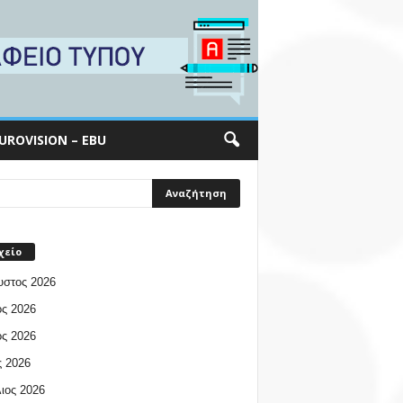
UROVISION – EBU
χείο
υστος 2026
ος 2026
ος 2026
 2026
ιος 2026