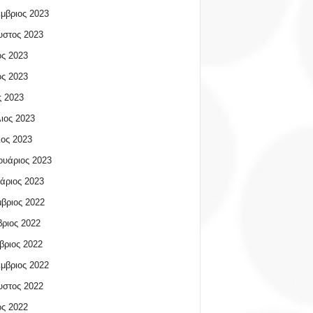
μβριος 2023
υστος 2023
ος 2023
ος 2023
 2023
ιος 2023
ος 2023
υάριος 2023
άριος 2023
βριος 2022
ριος 2022
βριος 2022
μβριος 2022
υστος 2022
ος 2022