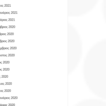
ος 2021
υάριος 2021
άριος 2021
βριος 2020
ριος 2020
βριος 2020
μβριος 2020
υστος 2020
ος 2020
ος 2020
 2020
ιος 2020
ος 2020
υάριος 2020
άριος 2020