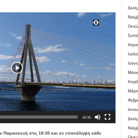
Δεκέμ
Νοέμβ
Οκτώ
Σεπτέ
Αύγο
Ιούλι
Ιούνι
Μάιος
Απρίλ
Μάρτι
Φεβρο
Ιανου
00:35
Δεκέμ
Νοέμβ
 Παρασκευή στις 18:30 και σε επανάληψη κάθε
Οκτώ