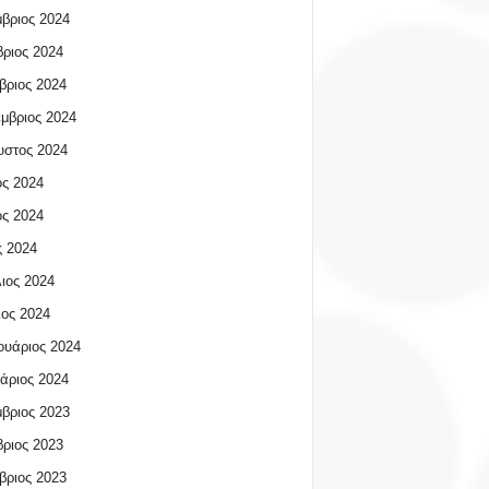
βριος 2024
ριος 2024
βριος 2024
μβριος 2024
υστος 2024
ος 2024
ος 2024
 2024
ιος 2024
ος 2024
υάριος 2024
άριος 2024
βριος 2023
ριος 2023
βριος 2023