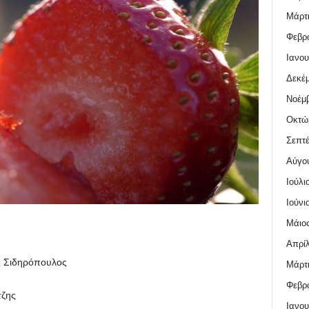
Μάρτι
Φεβρο
Ιανου
Δεκέμ
Νοέμβ
Οκτώ
Σεπτέ
Αύγο
Ιούλι
Ιούνι
Μάιος
Απρίλ
ς Σιδηρόπουλος
Μάρτι
Φεβρο
τζης
Ιανου