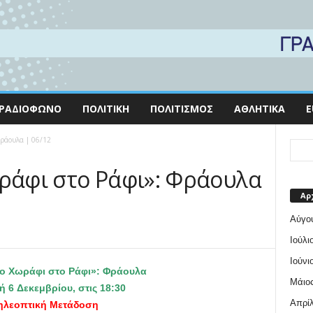
ΡΑΔΙΌΦΩΝΟ
ΠΟΛΙΤΙΚΉ
ΠΟΛΙΤΙΣΜΌΣ
ΑΘΛΗΤΙΚΆ
E
Φράουλα | 06/12
ωράφι στο Ράφι»: Φράουλα
Αρ
Αύγο
Ιούλι
Ιούνι
το Χωράφι στο Ράφι»: Φράουλα
Μάιος
υή
6
Δεκεμβρίου, στις 18:30
Απρίλ
ηλεοπτική Μετάδοση