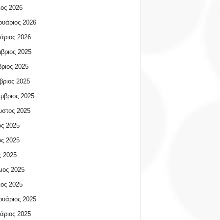
ος 2026
υάριος 2026
άριος 2026
βριος 2025
ριος 2025
βριος 2025
μβριος 2025
υστος 2025
ος 2025
ος 2025
 2025
ιος 2025
ος 2025
υάριος 2025
άριος 2025