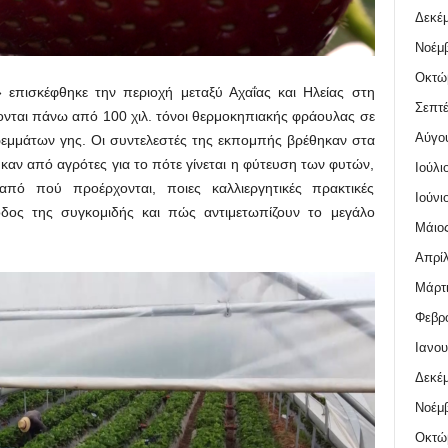
Δεκέμ
Νοέμβ
Οκτώ
πισκέφθηκε την περιοχή μεταξύ Αχαΐας και Ηλείας στη
Σεπτέ
νται πάνω από 100 χιλ. τόνοι θερμοκηπιακής φράουλας σε
Αύγο
ρεμμάτων γης. Οι συντελεστές της εκπομπής βρέθηκαν στα
καν από αγρότες για το πότε γίνεται η φύτευση των φυτών,
Ιούλι
ι από πού προέρχονται, ποιες καλλιεργητικές πρακτικές
Ιούνι
ίοδος της συγκομιδής και πώς αντιμετωπίζουν το μεγάλο
Μάιος
Απρίλ
Μάρτι
Φεβρο
Ιανου
Δεκέμ
Νοέμβ
Οκτώ