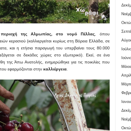
Δεκέμ
Νοέμβ
Οκτώ
Σεπτέ
ν
περιοχή της Αλμωπίας, στο νομό Πέλλας
, όπου
Αύγο
ιών κερασιού (καλλιεργείται κυρίως στη Βόρεια Ελλάδα, σε
ατα, και η ετήσια παραγωγή του υπερβαίνει τους 80.000
Ιούλι
ξάγεται σε δεκάδες χώρες στο εξωτερικό). Εκεί, σε ένα
Ιούνι
θη της Άπω Ανατολής, ενημερώθηκε για τις ποικιλίες που
Μάιος
 που εφαρμόζονται στην
καλλιέργεια
.
Απρίλ
Μάρτι
Φεβρο
Ιανου
Δεκέμ
Νοέμβ
Οκτώ