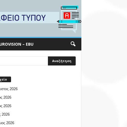
UROVISION – EBU
χείο
υστος 2026
ος 2026
ος 2026
 2026
ιος 2026