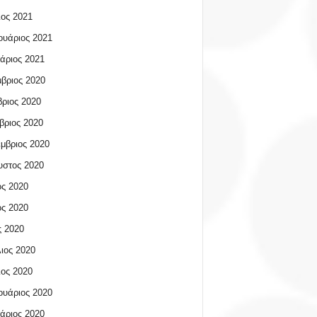
ος 2021
υάριος 2021
άριος 2021
βριος 2020
ριος 2020
βριος 2020
μβριος 2020
υστος 2020
ος 2020
ος 2020
 2020
ιος 2020
ος 2020
υάριος 2020
άριος 2020