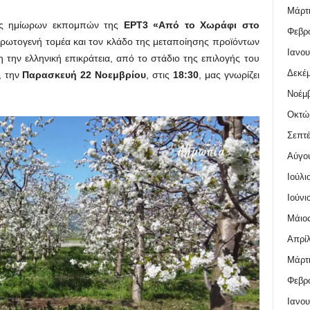
Μάρτι
ιράς ημίωρων εκπομπών της
ΕΡΤ3 «Από το Χωράφι στο
Φεβρο
 πρωτογενή τομέα και τον κλάδο της μεταποίησης προϊόντων
Ιανου
η την ελληνική επικράτεια, από το στάδιο της επιλογής του
Δεκέμ
, την
Παρασκευή 22 Νοεμβρίου
, στις
18:30
, μας γνωρίζει
Νοέμβ
Οκτώ
Σεπτέ
Αύγο
Ιούλι
Ιούνι
Μάιος
Απρίλ
Μάρτι
Φεβρο
Ιανου