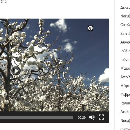
τζης
Δεκέμ
Νοέμβ
Οκτώ
Σεπτέ
Αύγο
Ιούλι
Ιούνι
Μάιος
Απρίλ
Μάρτι
Φεβρο
Ιανου
Δεκέμ
00:29
Νοέμβ
Οκτώ