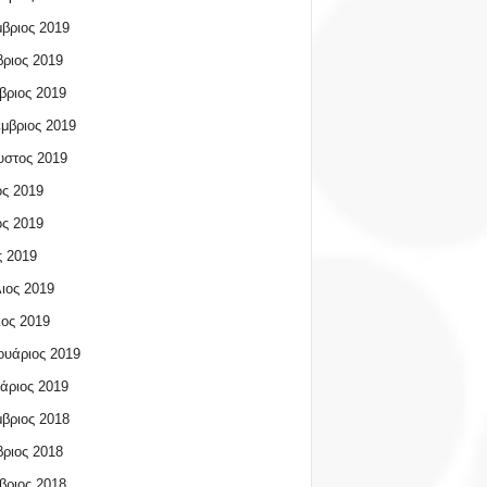
βριος 2019
ριος 2019
βριος 2019
μβριος 2019
υστος 2019
ος 2019
ος 2019
 2019
ιος 2019
ος 2019
υάριος 2019
άριος 2019
βριος 2018
ριος 2018
βριος 2018