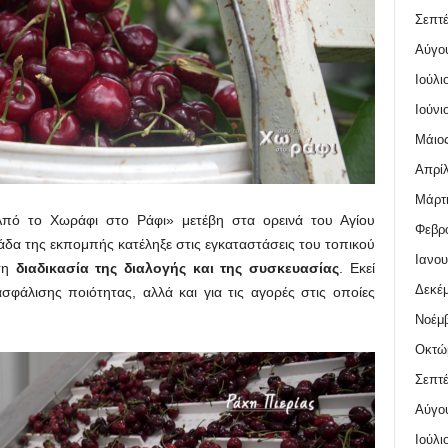
Σεπτέ
Αύγο
Ιούλι
Ιούνι
Μάιος
Απρίλ
Μάρτι
πό το Χωράφι στο Ράφι» μετέβη στα ορεινά του Αγίου
Φεβρο
μάδα της εκπομπής κατέληξε στις εγκαταστάσεις του τοπικού
Ιανου
 τη
διαδικασία της διαλογής και της συσκευασίας
. Εκεί
Δεκέμ
φάλισης ποιότητας, αλλά και για τις αγορές στις οποίες
Νοέμβ
Οκτώ
Σεπτέ
Αύγο
Ιούλι