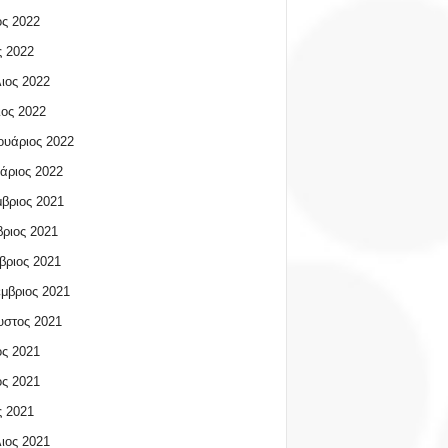
ος 2022
 2022
ιος 2022
ος 2022
υάριος 2022
άριος 2022
βριος 2021
ριος 2021
βριος 2021
μβριος 2021
υστος 2021
ος 2021
ος 2021
 2021
ιος 2021