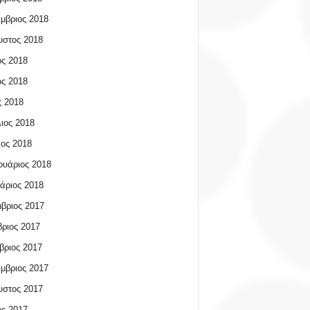
μβριος 2018
υστος 2018
ος 2018
ος 2018
 2018
ιος 2018
ος 2018
υάριος 2018
άριος 2018
βριος 2017
ριος 2017
βριος 2017
μβριος 2017
υστος 2017
ος 2017