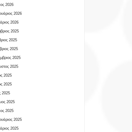
ος 2026
υάριος 2026
άριος 2026
βριος 2025
ριος 2025
βριος 2025
μβριος 2025
υστος 2025
ος 2025
ος 2025
 2025
ιος 2025
ος 2025
υάριος 2025
άριος 2025