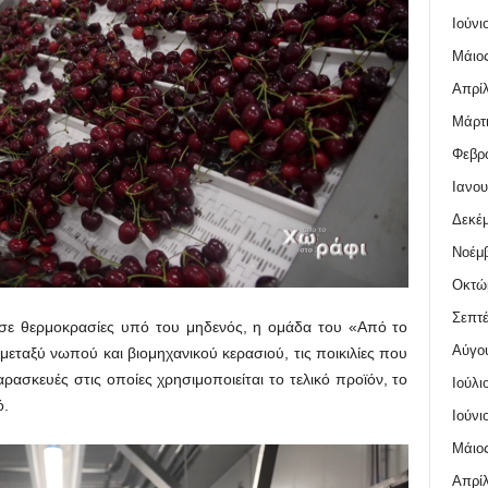
Ιούνι
Μάιος
Απρίλ
Μάρτι
Φεβρο
Ιανου
Δεκέμ
Νοέμβ
Οκτώ
Σεπτέ
 σε θερμοκρασίες υπό του μηδενός, η ομάδα του «Από το
Αύγο
μεταξύ νωπού και βιομηχανικού κερασιού, τις ποικιλίες που
αρασκευές στις οποίες χρησιμοποιείται το τελικό προϊόν, το
Ιούλι
ό.
Ιούνι
Μάιος
Απρίλ