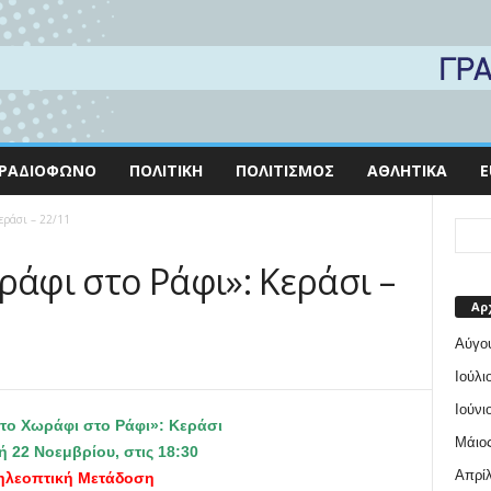
ΡΑΔΙΌΦΩΝΟ
ΠΟΛΙΤΙΚΉ
ΠΟΛΙΤΙΣΜΌΣ
ΑΘΛΗΤΙΚΆ
E
εράσι – 22/11
ράφι στο Ράφι»: Κεράσι –
Αρ
Αύγο
Ιούλι
Ιούνι
το Χωράφι στο Ράφι»: Κεράσι
Μάιος
 22 Νοεμβρίου, στις 18:30
Απρίλ
ηλεοπτική Μετάδοση