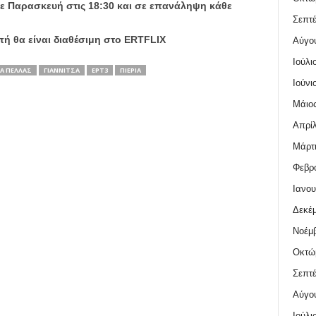
 Παρασκευή στις 18:30 και σε επανάληψη κάθε
Σεπτέ
ή θα είναι διαθέσιμη στο ERTFLIX
Αύγο
Ιούλι
Α ΠΈΛΛΑΣ
ΓΙΑΝΝΙΤΣΆ
ΕΡΤ3
ΠΙΕΡΊΑ
Ιούνι
Μάιος
Απρίλ
Μάρτι
Φεβρο
Ιανου
Δεκέμ
Νοέμβ
Οκτώ
Σεπτέ
Αύγο
Ιούλι