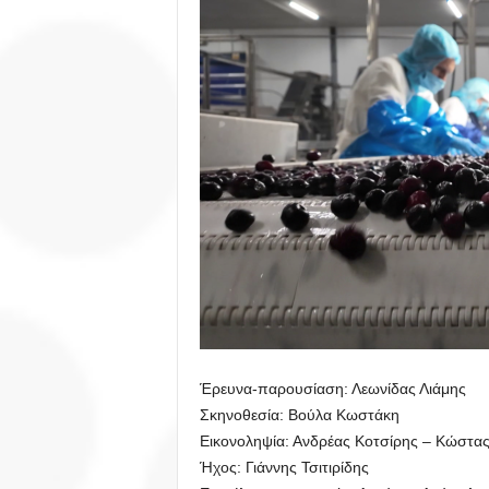
Έρευνα-παρουσίαση: Λεωνίδας Λιάμης
Σκηνοθεσία: Βούλα Κωστάκη
Εικονοληψία: Ανδρέας Κοτσίρης – Κώστα
Ήχος: Γιάννης Τσιτιρίδης