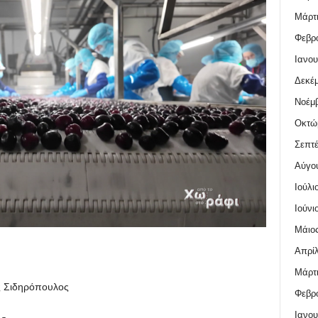
Μάρτι
Φεβρο
Ιανου
Δεκέμ
Νοέμβ
Οκτώ
Σεπτέ
Αύγο
Ιούλι
Ιούνι
Μάιος
Απρίλ
Μάρτι
ς Σιδηρόπουλος
Φεβρο
Ιανου