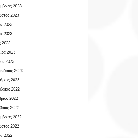
μβριος 2023
υστος 2023
ος 2023
ος 2023
 2023
ιος 2023
ος 2023
υάριος 2023
άριος 2023
βριος 2022
ριος 2022
βριος 2022
μβριος 2022
υστος 2022
ος 2022