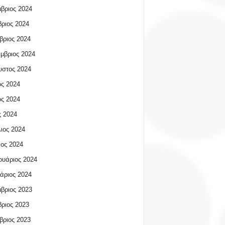
βριος 2024
ριος 2024
βριος 2024
μβριος 2024
υστος 2024
ος 2024
ος 2024
 2024
ιος 2024
ος 2024
υάριος 2024
άριος 2024
βριος 2023
ριος 2023
βριος 2023