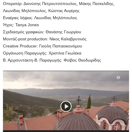
Οπερατέρ: Διονύσης Πετρουτσόπουλος, Μάκης Πεσκελίδης,
Λεωνίδας Μηλόπουλος, Κώστας Αυγέρης
Εναέριες λήψεις: Λεωνίδας Μηλόπουλος
Ήχος: Tanya Jones
Σχεδιασμός γραφικών: Θανάσης Γεωργίου
Μοντάζ-post production: Νίκος Καλαβρυτινός
Creative Producer: Γιούλη Παπαοικονόμου
Οργάνωση Παραγωγής: Χριστίνα Γκωλέκα
Β. Αρχισυντάκτη-Β. Παραγωγής: Φοίβος Θεοδωρίδης
Πρόγραμμα
Αναπαραγωγής
Βίντεο