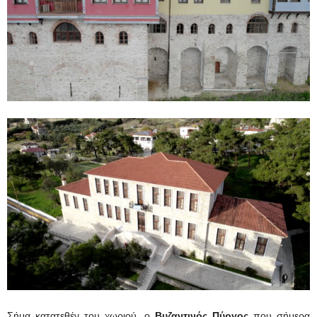
Σήμα κατατεθέν του χωριού, ο
Βυζαντινός Πύργος
που σήμερα