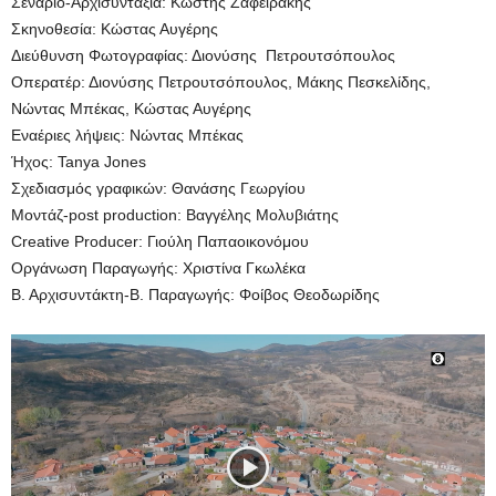
Σενάριο-Αρχισυνταξία: Κωστής Ζαφειράκης
Σκηνοθεσία: Κώστας Αυγέρης
Διεύθυνση Φωτογραφίας: Διονύσης Πετρουτσόπουλος
Οπερατέρ: Διονύσης Πετρουτσόπουλος, Μάκης Πεσκελίδης,
Νώντας Μπέκας, Κώστας Αυγέρης
Εναέριες λήψεις: Νώντας Μπέκας
Ήχος: Tanya Jones
Σχεδιασμός γραφικών: Θανάσης Γεωργίου
Μοντάζ-post production: Βαγγέλης Μολυβιάτης
Creative Producer: Γιούλη Παπαοικονόμου
Οργάνωση Παραγωγής: Χριστίνα Γκωλέκα
Β. Αρχισυντάκτη-Β. Παραγωγής: Φοίβος Θεοδωρίδης
Πρόγραμμα
Αναπαραγωγής
Βίντεο