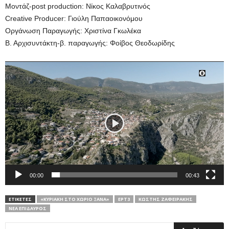
Μοντάζ-post production: Νίκος Καλαβρυτινός
Creative Producer: Γιούλη Παπαοικονόμου
Οργάνωση Παραγωγής: Χριστίνα Γκωλέκα
Β. Αρχισυντάκτη-β. παραγωγής: Φοίβος Θεοδωρίδης
Πρόγραμμα
Αναπαραγωγής
Βίντεο
00:00
00:43
ΕΤΙΚΕΤΕΣ
«ΚΥΡΙΑΚΉ ΣΤΟ ΧΩΡΙΌ ΞΑΝΆ»
ΕΡΤ3
ΚΩΣΤΉΣ ΖΑΦΕΙΡΆΚΗΣ
ΝΈΑ ΕΠΊΔΑΥΡΟΣ