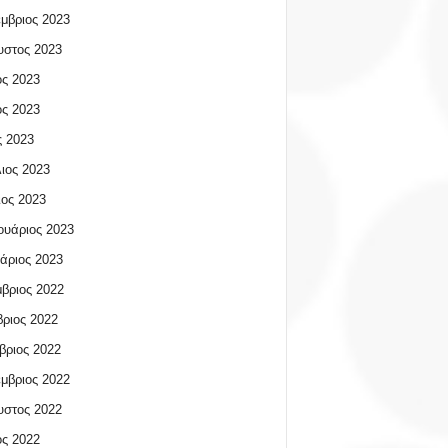
μβριος 2023
υστος 2023
ος 2023
ος 2023
 2023
ιος 2023
ος 2023
υάριος 2023
άριος 2023
βριος 2022
ριος 2022
βριος 2022
μβριος 2022
υστος 2022
ος 2022