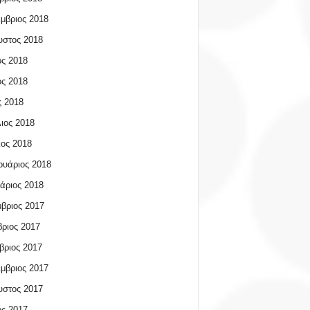
μβριος 2018
υστος 2018
ος 2018
ος 2018
 2018
ιος 2018
ος 2018
υάριος 2018
άριος 2018
βριος 2017
ριος 2017
βριος 2017
μβριος 2017
υστος 2017
ος 2017