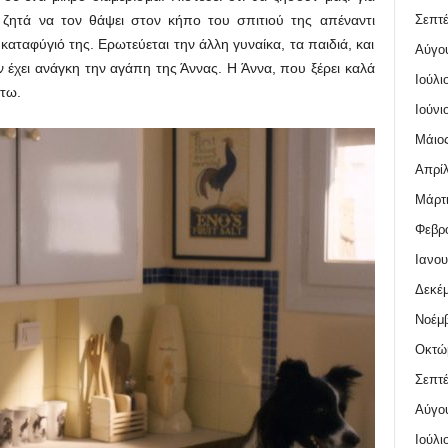
Σεπτέ
 ζητά να τον θάψει στον κήπο του σπιτιού της απέναντι
 καταφύγιό της. Ερωτεύεται την άλλη γυναίκα, τα παιδιά, και
Αύγο
ν έχει ανάγκη την αγάπη της Άννας. Η Άννα, που ξέρει καλά
Ιούλι
άτω.
Ιούνι
Μάιος
Απρίλ
Μάρτι
Φεβρο
Ιανου
Δεκέμ
Νοέμβ
Οκτώ
Σεπτέ
Αύγο
Ιούλι