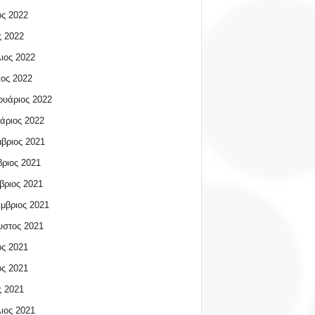
ος 2022
 2022
ιος 2022
ος 2022
υάριος 2022
άριος 2022
βριος 2021
ριος 2021
βριος 2021
μβριος 2021
υστος 2021
ος 2021
ος 2021
 2021
ιος 2021