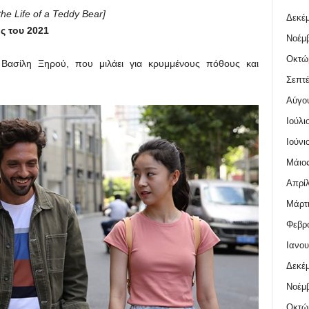
the Life of a Teddy Bear]
Δεκέμ
ς του 2021
Νοέμβ
Οκτώ
 Βασίλη Ξηρού, που μιλάει για κρυμμένους πόθους και
Σεπτέ
Αύγο
Ιούλι
Ιούνι
Μάιος
Απρίλ
Μάρτι
Φεβρο
Ιανου
Δεκέμ
Νοέμβ
Οκτώ