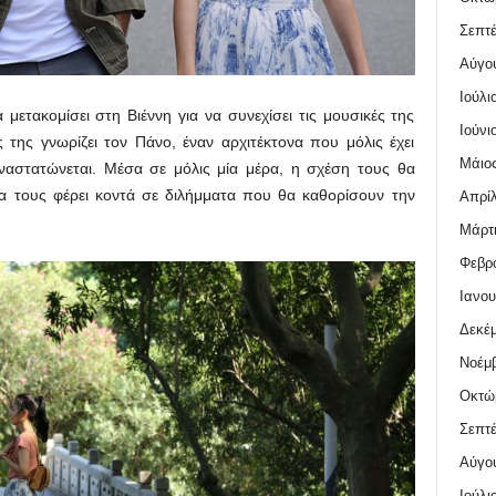
Σεπτέ
Αύγο
Ιούλι
να μετακομίσει στη Βιέννη για να συνεχίσει τις μουσικές της
Ιούνι
ης γνωρίζει τον Πάνο, έναν αρχιτέκτονα που μόλις έχει
Μάιος
ναστατώνεται. Μέσα σε μόλις μία μέρα, η σχέση τους θα
θα τους φέρει κοντά σε διλήμματα που θα καθορίσουν την
Απρίλ
Μάρτι
Φεβρο
Ιανου
Δεκέμ
Νοέμβ
Οκτώ
Σεπτέ
Αύγο
Ιούλι