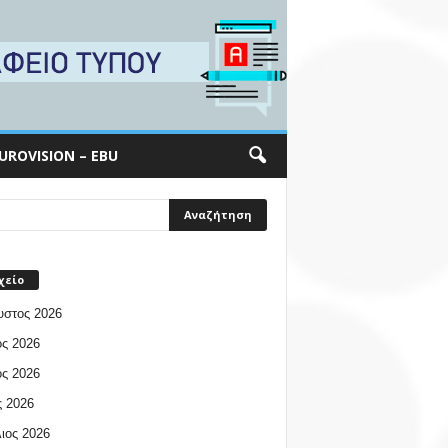
UROVISION – EBU
χείο
υστος 2026
ος 2026
ος 2026
 2026
ιος 2026