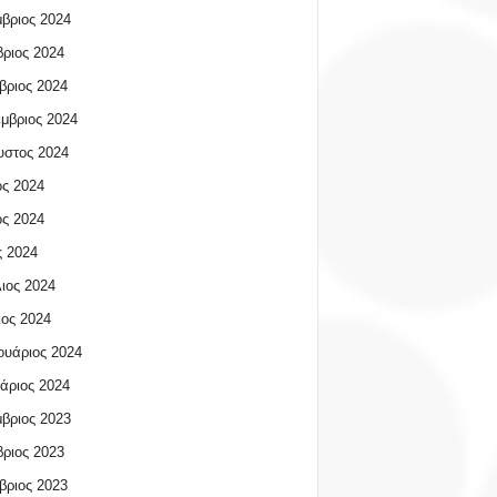
βριος 2024
ριος 2024
βριος 2024
μβριος 2024
υστος 2024
ος 2024
ος 2024
 2024
ιος 2024
ος 2024
υάριος 2024
άριος 2024
βριος 2023
ριος 2023
βριος 2023