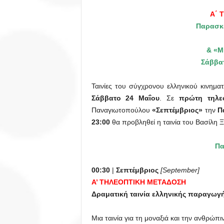
Α΄ 
Παρασκε
& «Μ
Σάββατ
Ταινίες του σύγχρονου ελληνικού κινημ
Σάββατο 24 Μαΐου
. Σε
πρώτη τηλε
Παναγιωτοπούλου
«Σεπτέμβριος»
την
Π
23:00
θα προβληθεί η ταινία του Βασίλη
Πα
00:30
|
Σεπτέμβριος
[September]
Α’ ΤΗΛΕΟΠΤΙΚΗ ΜΕΤΑΔΟΣΗ
Δραματική ταινία ελληνικής παραγωγή
Μια ταινία για τη μοναξιά και την ανθρώπι