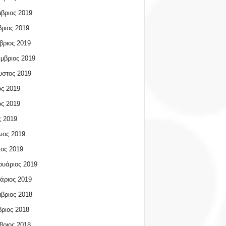
βριος 2019
ριος 2019
βριος 2019
μβριος 2019
υστος 2019
ος 2019
ος 2019
 2019
ιος 2019
ος 2019
υάριος 2019
άριος 2019
βριος 2018
ριος 2018
βριος 2018