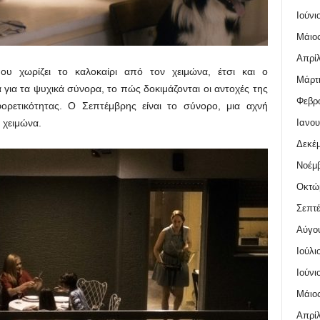
Ιούνι
Μάιος
Απρίλ
υ χωρίζει το καλοκαίρι από τον χειμώνα, έτσι και ο
Μάρτι
α για τα ψυχικά σύνορα, το πώς δοκιμάζονται οι αντοχές της
Φεβρο
φορετικότητας. Ο Σεπτέμβρης είναι το σύνορο, μια αχνή
Ιανου
 χειμώνα.
Δεκέμ
Νοέμβ
Οκτώ
Σεπτέ
Αύγο
Ιούλι
Ιούνι
Μάιος
Απρίλ