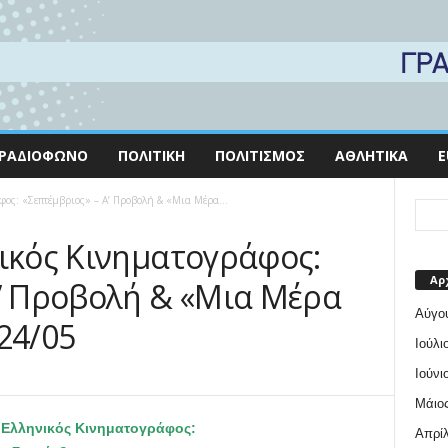
ΡΑΔΙΌΦΩΝΟ
ΠΟΛΙΤΙΚΉ
ΠΟΛΙΤΙΣΜΌΣ
ΑΘΛΗΤΙΚΆ
E
φος: «Σεπτέμβριος» – Α’ Προβολή & «Μια Μέρα...
νικός Κινηματογράφος:
Αρ
Α’ Προβολή & «Μια Μέρα
Αύγο
24/05
Ιούλι
Ιούνι
Μάιος
 Ελληνικός Κινηματογράφος:
Απρίλ