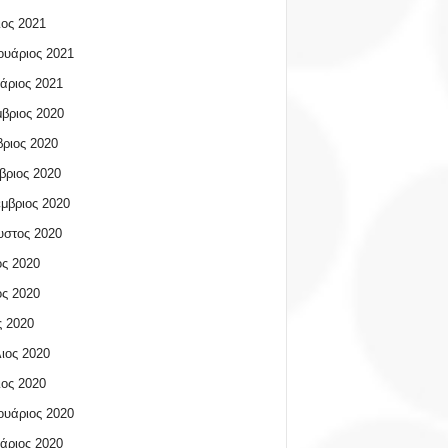
ος 2021
υάριος 2021
άριος 2021
βριος 2020
ριος 2020
βριος 2020
μβριος 2020
υστος 2020
ος 2020
ος 2020
 2020
ιος 2020
ος 2020
υάριος 2020
άριος 2020