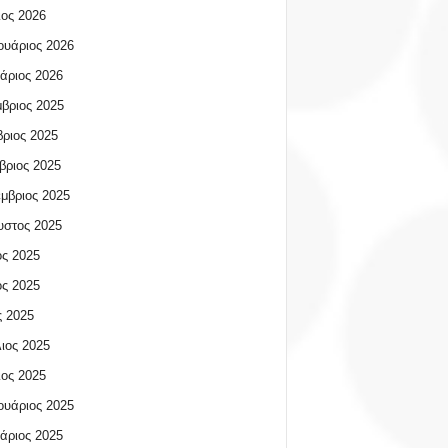
ος 2026
υάριος 2026
άριος 2026
βριος 2025
ριος 2025
βριος 2025
μβριος 2025
υστος 2025
ος 2025
ος 2025
 2025
ιος 2025
ος 2025
υάριος 2025
άριος 2025