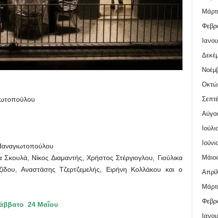
Μάρτι
Φεβρο
Ιανου
Δεκέμ
Νοέμβ
Οκτώ
Σεπτέ
ιωτοπούλου
Αύγο
Ιούλι
Ιούνι
Παναγιωτοπούλου
Μάιος
Σκουλά, Νίκος Διαμαντής, Χρήστος Στέργιογλου, Γιούλικα
τζίδου, Αναστάσης Τζερτζεμελής, Ειρήνη Κολλάκου και ο
Απρίλ
Μάρτι
Φεβρο
άββατο 24 Μαΐου
Ιανου