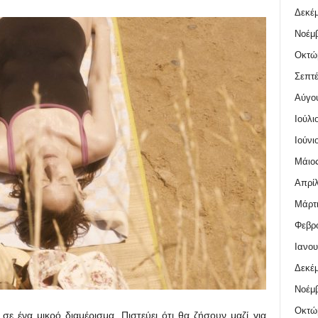
Δεκέμ
Νοέμβ
Οκτώ
Σεπτέ
Αύγο
Ιούλι
Ιούνι
Μάιος
Απρίλ
Μάρτι
Φεβρο
Ιανου
Δεκέμ
Νοέμβ
Οκτώ
σε ένα μικρό διαμέρισμα. Πιστεύει ότι θα ζήσουν μαζί για