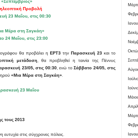
«Σεπτέμβριος»
Μάρτι
Τηλεοπτική Προβολή
Φεβρο
υή 23 Μαΐου, στις 00:30
Ιανου
ια Μέρα στη Σαγκάη»
Δεκέμ
ο 24 Μαΐου, στις 23:00
Νοέμβ
Οκτώ
ατογράφου θα προβάλει η
ΕΡΤ3
την
Παρασκευή 23
και το
Σεπτέ
οπτική μετάδοση
, θα προβληθεί η ταινία της Πέννυς
αρασκευή 23/05, στις 00:30
, ενώ το
Σάββατο 24/05, στις
Αύγο
 Ξηρού
«Μια Μέρα στη Σαγκάη»
.
Ιούλι
Ιούνι
ρασκευή 23 Μαΐου
Μάιος
Απρίλ
Μάρτι
ς τους 2013
Φεβρο
Ιανου
νη ευτυχία στις σύγχρονες πόλεις.