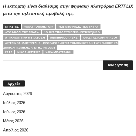
Η εκπομπή είναι διαθέσιμη στην ψηφιακή πλατφόρμα ERTFLIX
μετά την τηλεοπτική προβολή της.
ΕΤΙΚΕΤΕΣ
«ΘΕΑΤΡΌΠΛΗΚΤΟΙ»
«ΜΕ ΑΠΟΦΑΣΙΣΤΙΚΌΤΗΤΑ»
«ΤΟ ΜΑΛΛΊ ΤΗΣ ΓΡΙΆΣ»
1Ο ΦΕΣΤΙΒΆΛ ΣΥΜΠΕΡΙΛΗΠΤΙΚΟΎ JUDO
Α’ ΤΗΛΕΟΠΤΙΚΉ ΜΕΤΆΔΟΣΗ
ΑΝΑΠΗΡΊΑ ΌΡΑΣΗΣ
ΑΝΑΣΤΑΣΊΑ ΑΡΓΥΡΙΆΔΟΥ
ΑΥΓΕΡΙΝΌΣ ΜΑΪΣΤΡΈΛΗΣ - ΠΡΌΕΔΡΟΣ ΔΙΕΠΙΣΤΗΜΟΝΙΚΟΎ ΔΙΚΤΎΟΥ ΕΙΔΙΚΉΣ ΚΑΙ
ΔΙΑΠΟΛΙΤΙΣΜΙΚΉΣ ΑΓΩΓΉΣ INCLUDE
ΕΡΤ3
ΝΊΚΟΣ ΑΡΓΥΡΌΣ
ΧΑΡΆ ΜΠΑΞΕΒΆΝΗ
Αρχείο
Αύγουστος 2026
Ιούλιος 2026
Ιούνιος 2026
Μάιος 2026
Απρίλιος 2026