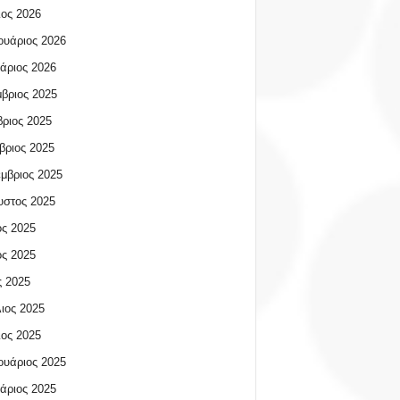
ος 2026
υάριος 2026
άριος 2026
βριος 2025
ριος 2025
βριος 2025
μβριος 2025
υστος 2025
ος 2025
ος 2025
 2025
ιος 2025
ος 2025
υάριος 2025
άριος 2025