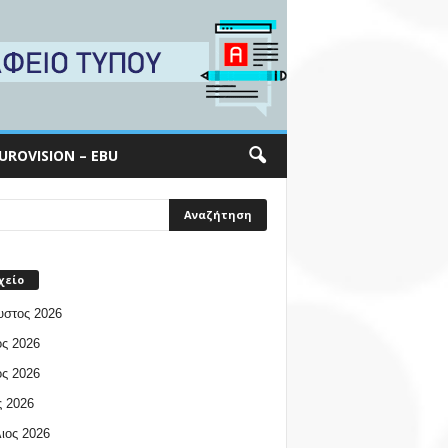
UROVISION – EBU
χείο
υστος 2026
ος 2026
ος 2026
 2026
ιος 2026