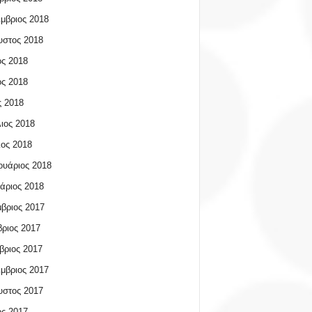
μβριος 2018
υστος 2018
ος 2018
ος 2018
 2018
ιος 2018
ος 2018
υάριος 2018
άριος 2018
βριος 2017
ριος 2017
βριος 2017
μβριος 2017
υστος 2017
ος 2017