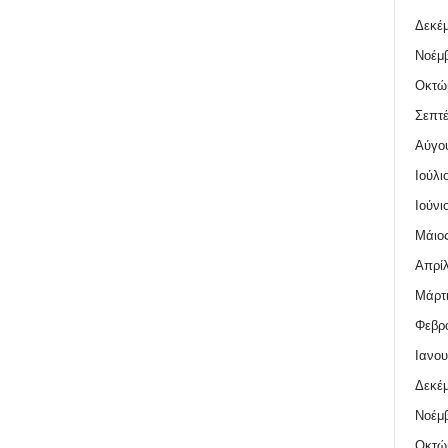
Δεκέμ
Νοέμβ
Οκτώ
Σεπτέ
Αύγο
Ιούλι
Ιούνι
Μάιος
Απρίλ
Μάρτι
Φεβρο
Ιανου
Δεκέμ
Νοέμβ
Οκτώ