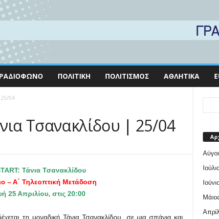
ΡΑΔΙΌΦΩΝΟ
ΠΟΛΙΤΙΚΉ
ΠΟΛΙΤΙΣΜΌΣ
ΑΘΛΗΤΙΚΆ
E
 25/04
νια Τσανακλίδου | 25/04
Αρ
Αύγο
Ιούλι
START: Τάνια Τσανακλίδου
ιο – Α΄ Τηλεοπτική Μετάδοση
Ιούνι
 25 Απριλίου, στις 20:00
Μάιος
Απρίλ
χεται τη μοναδική Τάνια Τσανακλίδου, σε μια σπάνια και