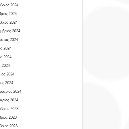
βριος 2024
ριος 2024
βριος 2024
μβριος 2024
υστος 2024
ος 2024
ος 2024
 2024
ιος 2024
ος 2024
υάριος 2024
άριος 2024
βριος 2023
ριος 2023
βριος 2023