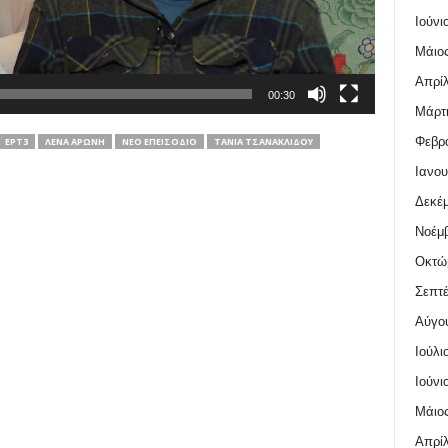
Ιούνι
Μάιος
Απρίλ
00:30
Μάρτι
Φεβρο
ΕΡΤ3
ΛΈΝΑ ΑΡΏΝΗ
ΝΈΟ ΕΠΕΙΣΌΔΙΟ
ΤΆΝΙΑ ΤΣΑΝΑΚΛΊΔΟΥ
Ιανου
Δεκέμ
Νοέμβ
Οκτώ
Σεπτέ
Αύγο
Ιούλι
Ιούνι
Μάιος
Απρίλ