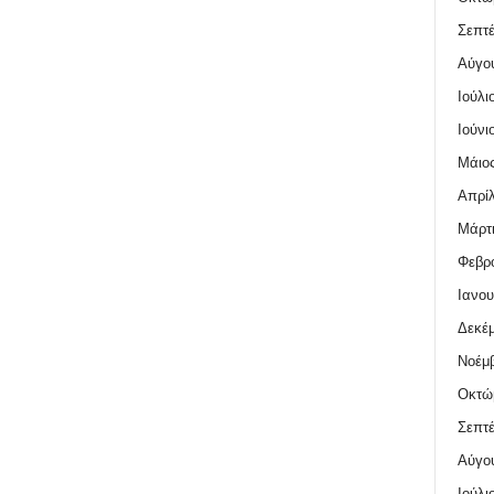
Σεπτέ
Αύγο
Ιούλι
Ιούνι
Μάιος
Απρίλ
Μάρτι
Φεβρο
Ιανου
Δεκέμ
Νοέμβ
Οκτώ
Σεπτέ
Αύγο
Ιούλι