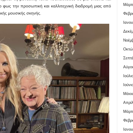
Μάρτι
ο φως την προσωπική και καλλιτεχνική διαδρομή μιας από
ικής μουσικής σκηνής.
Φεβρο
Ιανου
Δεκέμ
Νοέμβ
Οκτώ
Σεπτέ
Αύγο
Ιούλι
Ιούνι
Μάιος
Απρίλ
Μάρτι
Φεβρο
Ιανου