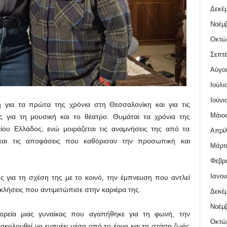
Δεκέμ
Νοέμβ
Οκτώ
Σεπτέ
Αύγο
Ιούλι
Ιούνι
η για τα πρώτα της χρόνια στη Θεσσαλονίκη και για τις
Μάιος
 για τη μουσική και το θέατρο. Θυμάται τα χρόνια της
ίου Ελλάδος, ενώ μοιράζεται τις αναμνήσεις της από τα
Απρίλ
αι τις αποφάσεις που καθόρισαν την προσωπική και
Μάρτι
Φεβρο
Ιανου
 για τη σχέση της με το κοινό, την έμπνευση που αντλεί
κλήσεις που αντιμετώπισε στην καριέρα της.
Δεκέμ
Νοέμβ
ορεία μιας γυναίκας που αγαπήθηκε για τη φωνή, την
Οκτώ
εξακολουθεί να εμπνέει μέσα από το έργο και τη στάση ζωής