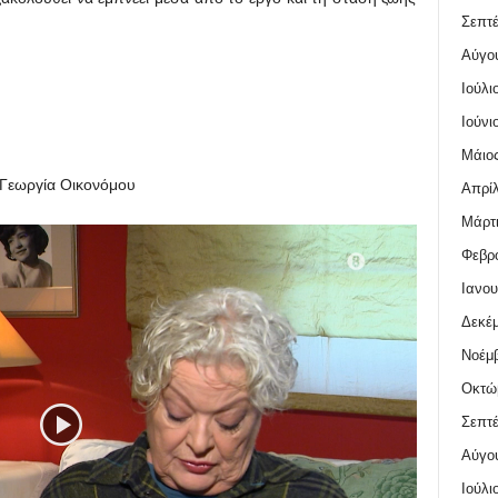
Σεπτέ
Αύγο
Ιούλι
Ιούνι
Μάιος
Γεωργία Οικονόμου
Απρίλ
Μάρτι
Φεβρο
Ιανου
Δεκέμ
Νοέμβ
Οκτώ
Σεπτέ
Αύγο
Ιούλι