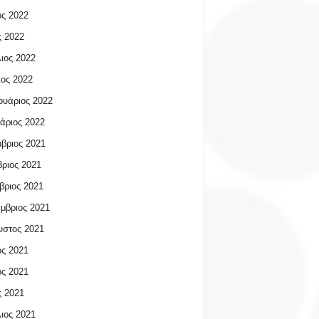
ος 2022
 2022
ιος 2022
ος 2022
υάριος 2022
άριος 2022
βριος 2021
ριος 2021
βριος 2021
μβριος 2021
υστος 2021
ος 2021
ος 2021
 2021
ιος 2021