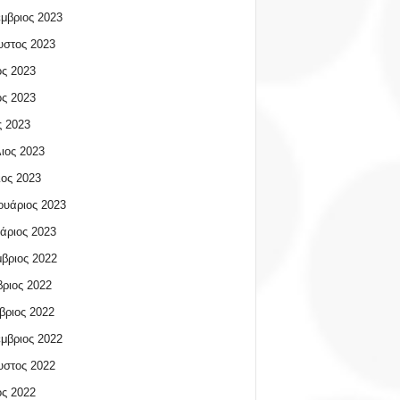
μβριος 2023
υστος 2023
ος 2023
ος 2023
 2023
ιος 2023
ος 2023
υάριος 2023
άριος 2023
βριος 2022
ριος 2022
βριος 2022
μβριος 2022
υστος 2022
ος 2022