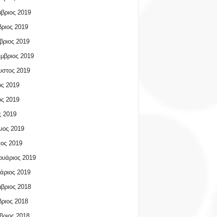
βριος 2019
ριος 2019
βριος 2019
μβριος 2019
υστος 2019
ος 2019
ος 2019
 2019
ιος 2019
ος 2019
υάριος 2019
άριος 2019
βριος 2018
ριος 2018
βριος 2018