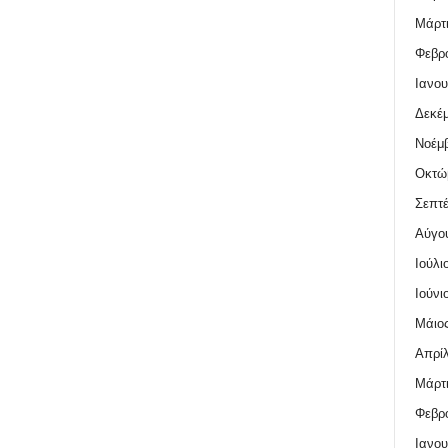
Μάρτι
Φεβρο
Ιανου
Δεκέμ
Νοέμβ
Οκτώ
Σεπτέ
Αύγο
Ιούλι
Ιούνι
Μάιος
Απρίλ
Μάρτι
Φεβρο
Ιανου