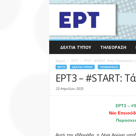
ΔΕΛΤΊΑ ΤΎΠΟΥ
ΤΗΛΕΌΡΑΣΗ
Αρχική
EΡΤ3
ΕΡΤ3 – #START: Τάνια Τσανακλίδου |
EΡΤ3
ΔΕΛΤΊΑ ΤΎΠΟΥ
ΤΗΛΕΌΡΑΣΗ
ΕΡΤ3 – #START: Τά
23 Απριλίου 2025
ΕΡΤ3 – #
Νέο Επεισόδ
Παρασκευή
Αυτή την εβδομάδα, η Λένα Αρώνη υποδέ