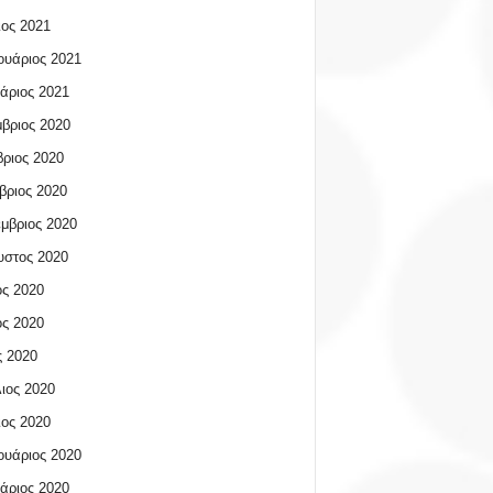
ος 2021
υάριος 2021
άριος 2021
βριος 2020
ριος 2020
βριος 2020
μβριος 2020
υστος 2020
ος 2020
ος 2020
 2020
ιος 2020
ος 2020
υάριος 2020
άριος 2020