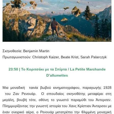
Σκηνοθεσία: Benjamin Martin
Πρωταγωνιστούν: Christoph Kaizer, Beate Krist, Sarah Palarczyk
23:50 |
Το Κοριτσάκι με τα Σπίρτα
/
La Petite Marchande
D’allumettes
Μια μοναδική ταινία βωβού κινηματογράφου, παραγωγής 1928
του Zαν Ρενουάρ. Ο σπουδαίος σκηνοθέτης μεταφέρει στη
μεγάλη, βουβή τότε, οθόνη το γνωστό παραμύθι του Άντερσεν.
Πλημμυρίζοντας την γνωστή ιστορία του Χανς Κρίστιαν Άντερσεν με
έναν ονειρικό αέρα, ο Ρενουάρ μετατρέπει την θλιμμένη μοναχική