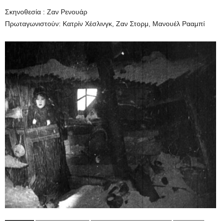
Σκηνοθεσία : Ζαν Ρενουάρ
Πρωταγωνιστούν: Κατρίν Χέσλινγκ, Ζαν Στορμ, Μανουέλ Ρααμπί