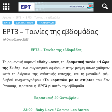
Αρχική
EΡΤ3
ΕΡΤ3 – Ταινίες της εβδομάδας
EΡΤ3
ΔΕΛΤΊΑ ΤΎΠΟΥ
ΤΗΛΕΌΡΑΣΗ
ΕΡΤ3 – Ταινίες της εβδομάδας
16 Οκτωβρίου 2023
ΕΡΤ3 – Ταινίες της εβδομάδας
Τη ρομαντική κομεντί
«Baby
Love»
, τη
δραματική ταινία «Η ώρα
της Σκιάς»,
ένα συγκινητικό αφιέρωμα στην μνήμη όσων χάθηκαν
κατά τη διάρκεια της ναζιστικής κατοχής, και τη μοναδικό φιλμ
βωβού κινηματογράφου
«Το κοριτσάκι με τα σπίρτα»
του Ζαν
Ρενουάρ,
προτείνει η
ΕΡΤ3
γι’ αυτήν την εβδομάδα.
Παρασκευή
20
Οκτωβρίου
23:00 | Baby Love /
Comme Les Autres