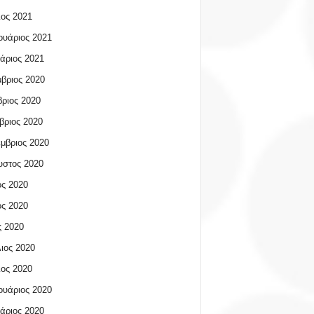
ος 2021
υάριος 2021
άριος 2021
βριος 2020
ριος 2020
βριος 2020
μβριος 2020
υστος 2020
ος 2020
ος 2020
 2020
ιος 2020
ος 2020
υάριος 2020
άριος 2020