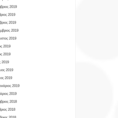
βριος 2019
ριος 2019
βριος 2019
μβριος 2019
υστος 2019
ος 2019
ος 2019
 2019
ιος 2019
ος 2019
υάριος 2019
άριος 2019
βριος 2018
ριος 2018
βριος 2018