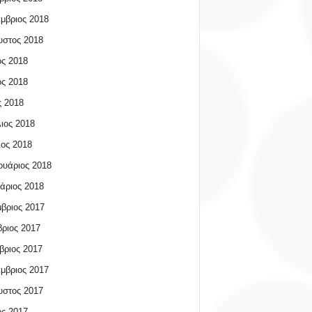
μβριος 2018
υστος 2018
ος 2018
ος 2018
 2018
ιος 2018
ος 2018
υάριος 2018
άριος 2018
βριος 2017
ριος 2017
βριος 2017
μβριος 2017
υστος 2017
ος 2017