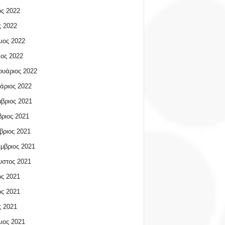
ος 2022
 2022
ιος 2022
ος 2022
υάριος 2022
άριος 2022
βριος 2021
ριος 2021
βριος 2021
μβριος 2021
υστος 2021
ος 2021
ος 2021
 2021
ιος 2021