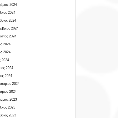
βριος 2024
ριος 2024
βριος 2024
μβριος 2024
υστος 2024
ος 2024
ος 2024
 2024
ιος 2024
ος 2024
υάριος 2024
άριος 2024
βριος 2023
ριος 2023
βριος 2023