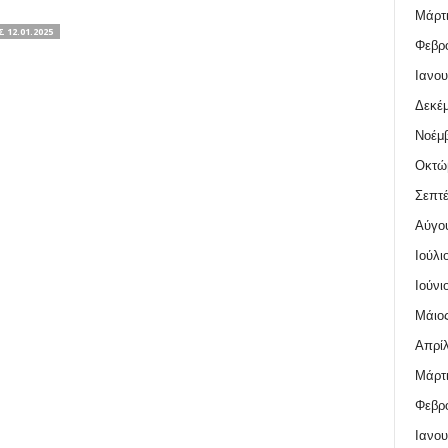
Μάρτι
2.01.2025
Φεβρο
Ιανου
Δεκέμ
Νοέμβ
Οκτώ
Σεπτέ
Αύγο
Ιούλι
Ιούνι
Μάιος
Απρίλ
Μάρτι
Φεβρο
Ιανου