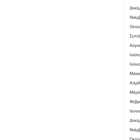
Δεκέμ
Νοέμβ
Οκτώ
Σεπτέ
Αύγο
Ιούλι
Ιούνι
Μάιος
Απρίλ
Μάρτι
Φεβρο
Ιανου
Δεκέμ
Νοέμβ
Οκτώ