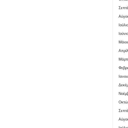
Σεπτέ
Αύγο
Ιούλι
Ιούνι
Μάιος
Απρίλ
Μάρτι
Φεβρο
Ιανου
Δεκέμ
Νοέμβ
Οκτώ
Σεπτέ
Αύγο
Ιούλι