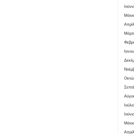
Ιούνι
Μάιος
Απρίλ
Μάρτι
Φεβρο
Ιανου
Δεκέμ
Νοέμβ
Οκτώ
Σεπτέ
Αύγο
Ιούλι
Ιούνι
Μάιος
Απρίλ