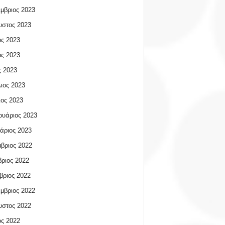
μβριος 2023
υστος 2023
ος 2023
ος 2023
 2023
ιος 2023
ος 2023
υάριος 2023
άριος 2023
βριος 2022
ριος 2022
βριος 2022
μβριος 2022
υστος 2022
ος 2022