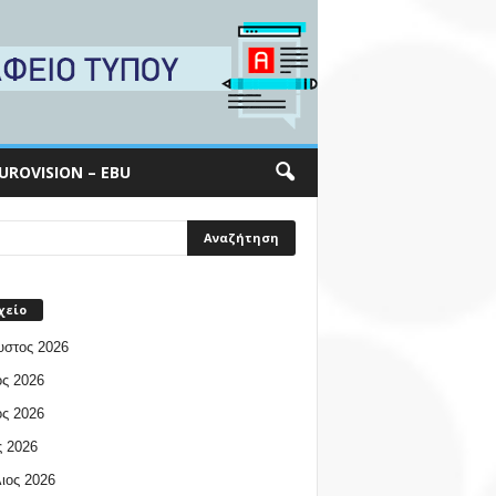
UROVISION – EBU
χείο
υστος 2026
ος 2026
ος 2026
 2026
ιος 2026