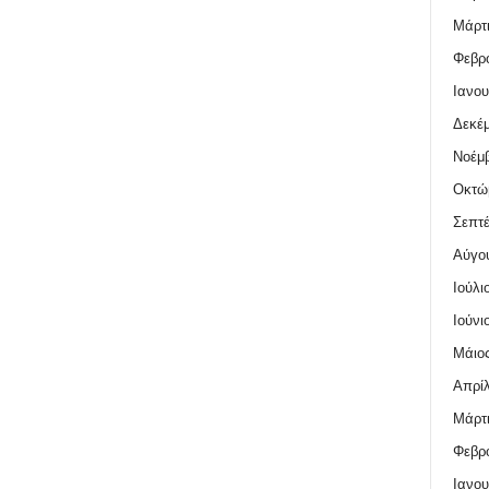
Μάρτι
Φεβρο
Ιανου
Δεκέμ
Νοέμβ
Οκτώ
Σεπτέ
Αύγο
Ιούλι
Ιούνι
Μάιος
Απρίλ
Μάρτι
Φεβρο
Ιανου