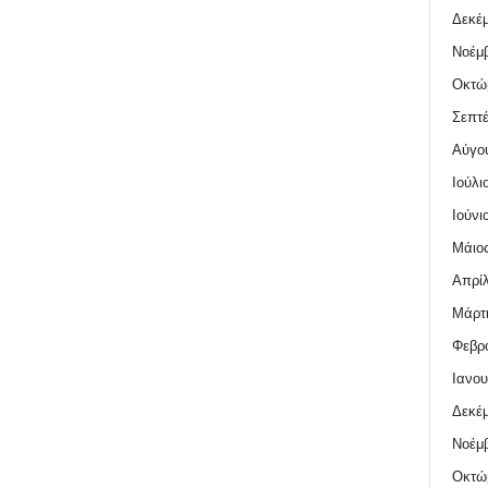
Δεκέμ
Νοέμβ
Οκτώ
Σεπτέ
Αύγο
Ιούλι
Ιούνι
Μάιος
Απρίλ
Μάρτι
Φεβρο
Ιανου
Δεκέμ
Νοέμβ
Οκτώ