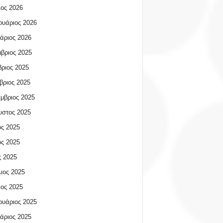
ος 2026
υάριος 2026
άριος 2026
βριος 2025
ριος 2025
βριος 2025
μβριος 2025
υστος 2025
ος 2025
ος 2025
 2025
ιος 2025
ος 2025
υάριος 2025
άριος 2025