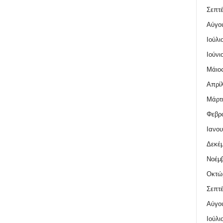
Σεπτέ
Αύγο
Ιούλι
Ιούνι
Μάιος
Απρίλ
Μάρτι
Φεβρο
Ιανου
Δεκέμ
Νοέμβ
Οκτώ
Σεπτέ
Αύγο
Ιούλι