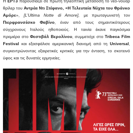
Η
ΕΡΤ3
παρουσιάζει σε πρώτη τηλεοπτική μετάδοση το νεο-νουάρ
θρίλερ του
Αντρέα Ντι Στέφανο,
«Η Τελευταία Νύχτα του Φράνκο
Αμόρε
»,
[L’Ultima Notte di Amore],
με πρωταγωνιστή τον
Πιερφρανσέσκο Φαβίνο
, έναν από τους σημαντικότερους
σύγχρονους Ιταλούς ηθοποιούς. Η ταινία έκανε παγκόσμια
πρεμιέρα στο
Φεστιβάλ Βερολίνου
, συμμετείχε στο
Tribeca Film
Festival
και εξασφάλισε αμερικανική διανομή από τη
Universal
,
συγκεντρώνοντας εξαιρετικές κριτικές για την ένταση, το σκοτεινό
ύφος και τις δυνατές ερμηνείες.