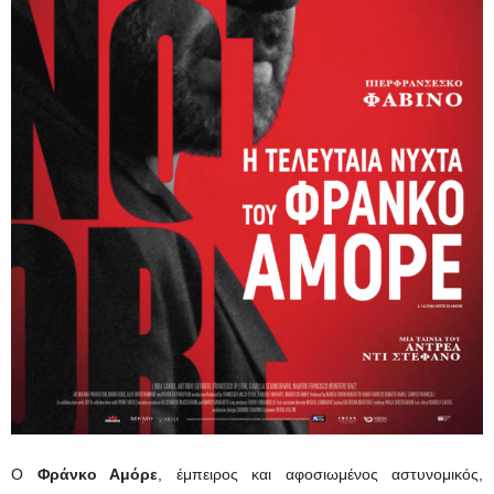
Ο
Φράνκο Αμόρε
, έμπειρος και αφοσιωμένος αστυνομικός,