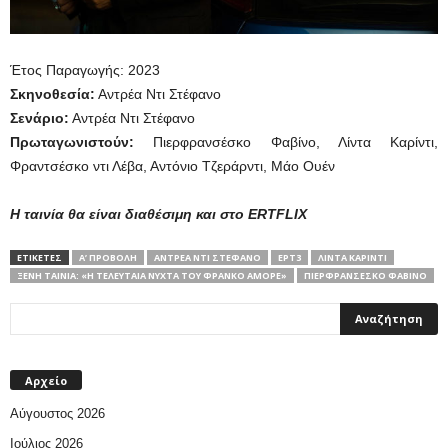
Έτος Παραγωγής: 2023
Σκηνοθεσία:
Αντρέα Ντι Στέφανο
Σενάριο:
Αντρέα Ντι Στέφανο
Πρωταγωνιστούν:
Πιερφρανσέσκο Φαβίνο, Λίντα Καρίντι,
Φραντσέσκο ντι Λέβα, Αντόνιο Τζεράρντι, Μάο Ουέν
Η ταινία θα είναι διαθέσιμη και στο ΕRTFLIX
ΕΤΙΚΕΤΕΣ
Α’ ΠΡΟΒΟΛΉ
ΑΝΤΡΈΑ ΝΤΙ ΣΤΈΦΑΝΟ
ΕΡΤ3
ΛΊΝΤΑ ΚΑΡΊΝΤΙ
ΞΈΝΗ ΤΑΙΝΊΑ: «Η ΤΕΛΕΥΤΑΊΑ ΝΎΧΤΑ ΤΟΥ ΦΡΆΝΚΟ ΑΜΌΡΕ»
ΠΙΕΡΦΡΑΝΣΈΣΚΟ ΦΑΒΊΝΟ
Αρχείο
Αύγουστος 2026
Ιούλιος 2026