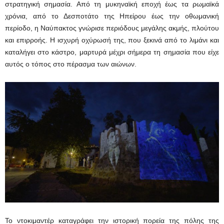
στρατηγική σημασία. Από τη μυκηναϊκή εποχή έως τα ρωμαϊκά
χρόνια, από το Δεσποτάτο της Ηπείρου έως την οθωμανική
περίοδο, η Ναύπακτος γνώρισε περιόδους μεγάλης ακμής, πλούτου
και επιρροής. Η ισχυρή οχύρωσή της, που ξεκινά από το λιμάνι και
καταλήγει στο κάστρο, μαρτυρά μέχρι σήμερα τη σημασία που είχε
αυτός ο τόπος στο πέρασμα των αιώνων.
Το ντοκιμαντέρ καταγράφει την ιστορική πορεία της πόλης της