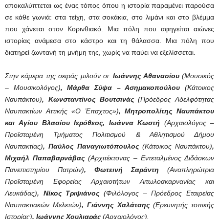
αποκαλύπτεται ως ένας τόπος όπου η ιστορία παραμένει παρούσα
σε κάθε γωνιά: στα τείχη, στα σοκάκια, στο λιμάνι και στο βλέμμα
που χάνεται στον Κορινθιακό. Μια πόλη που αφηγείται αιώνες
ιστορίας ανάμεσα στο κάστρο και τη θάλασσα. Μια πόλη που
διατηρεί ζωντανή τη μνήμη της, χωρίς να παύει να εξελίσσεται.
Στην κάμερα της σειράς μιλούν οι:
Ιωάννης Αθανασίου
(Μουσικός
– Μουσικολόγος)
, Μάρθα Σύψα – Ασημακοπούλου
(Κάτοικος
Ναυπάκτου)
, Κωνσταντίνος Βουτσινάς
(Πρόεδρος Αδελφότητας
Ναυπακτίων Αττικής «Ο Έπαχτος»)
, Μητροπολίτης Ναυπάκτου
και
Αγίου Βλασίου Ιερόθεος, Ιωάννα Κωστή
(Αρχαιολόγος –
Προϊσταμένη Τμήματος
Πολιτισμού & Αθλητισμού Δήμου
Ναυπακτίας)
, Παύλος Παναγιωτόπουλος
(Κάτοικος Ναυπάκτου)
,
Μιχαήλ Παπαβαρνάβας
(Αρχιτέκτονας – Εντεταλμένος Διδάσκων
Πανεπιστημίου Πατρών)
, Φωτεινή Σαράντη
(Αναπληρώτρια
Προϊσταμένη Εφορείας Αρχαιοτήτων
Αιτωλοακαρνανίας και
Λευκάδας)
, Νίκος Τριψιάνος
(Φιλόλογος – Πρόεδρος Εταιρείας
Ναυπακτιακών Μελετών)
, Γιάννης Χαλάτσης
(Ερευνητής τοπικής
Ιστορίας)
, Ιωάννης Χουλιαράς
(Αρχαιολόγος).