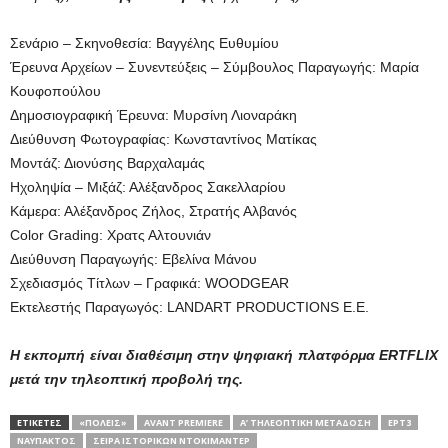
Σενάριο – Σκηνοθεσία: Βαγγέλης Ευθυμίου
Έρευνα Αρχείων – Συνεντεύξεις – Σύμβουλος Παραγωγής: Μαρία
Κουφοπούλου
Δημοσιογραφική Έρευνα: Μυρσίνη Λιοναράκη
Διεύθυνση Φωτογραφίας: Κωνσταντίνος Ματίκας
Μοντάζ: Διονύσης Βαρχαλαμάς
Ηχοληψία – Μιξάζ: Αλέξανδρος Σακελλαρίου
Κάμερα: Αλέξανδρος Ζήλος, Στρατής Αλβανός
Color Grading: Χρατς Αλτουνιάν
Διεύθυνση Παραγωγής: Εβελίνα Μάνου
Σχεδιασμός Τίτλων – Γραφικά: WOODGEAR
Εκτελεστής Παραγωγός: LANDART PRODUCTIONS Ε.Ε.
Η εκπομπή είναι διαθέσιμη στην ψηφιακή πλατφόρμα
ERTFLIX
μετά την τηλεοπτική προβολή της.
ΕΤΙΚΕΤΕΣ
«ΠΌΛΕΙΣ»
AVANT PREMIERE
Α’ ΤΗΛΕΟΠΤΙΚΉ ΜΕΤΆΔΟΣΗ
ΕΡΤ3
ΝΑΎΠΑΚΤΟΣ
ΣΕΙΡΆ ΙΣΤΟΡΙΚΏΝ ΝΤΟΚΙΜΑΝΤΈΡ