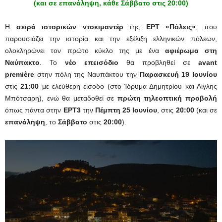
(και σε επανάληψη, κάθε Σάββατο στις 20:00)
Η
σειρά ιστορικών ντοκιμαντέρ
της
ΕΡΤ «Πόλεις»
, που
παρουσιάζει την ιστορία και την εξέλιξη ελληνικών πόλεων,
ολοκληρώνει τον πρώτο κύκλο της με ένα
αφιέρωμα στη
Ναύπακτο
. Το
νέο επεισόδιο
θα προβληθεί σε
avant
première
στην πόλη της Ναυπάκτου την
Παρασκευή 19 Ιουνίου
στις
21:00
με ελεύθερη είσοδο (στο Ίδρυμα Δημητρίου και Αίγλης
Μπότσαρη), ενώ θα μεταδοθεί σε
πρώτη τηλεοπτική προβολή
όπως πάντα στην
ΕΡΤ3
την
Πέμπτη 25 Ιουνίου
, στις
20:00
(και σε
επανάληψη
, το
Σάββατο
στις
20:00
).