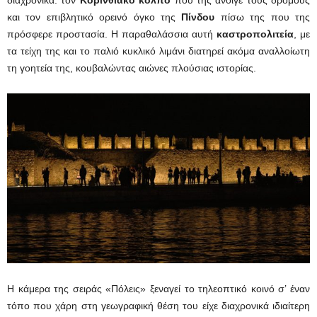
και τον επιβλητικό ορεινό όγκο της
Πίνδου
πίσω της που της
πρόσφερε προστασία. Η παραθαλάσσια αυτή
καστροπολιτεία
, με
τα τείχη της και το παλιό κυκλικό λιμάνι διατηρεί ακόμα αναλλοίωτη
τη γοητεία της, κουβαλώντας αιώνες πλούσιας ιστορίας.
Η κάμερα της σειράς «Πόλεις» ξεναγεί το τηλεοπτικό κοινό σ’ έναν
τόπο που χάρη στη γεωγραφική θέση του είχε διαχρονικά ιδιαίτερη