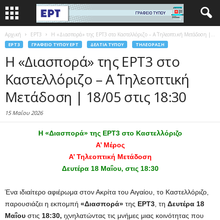
Αρχική
EΡΤ3
Η «Διασπορά» της ΕΡΤ3 στο Καστελλόριζο – Α΄ Τηλεοπτική Μετάδοση |...
EΡΤ3
ΓΡΑΦΕΊΟ ΤΎΠΟΥ ΕΡΤ
ΔΕΛΤΊΑ ΤΎΠΟΥ
ΤΗΛΕΌΡΑΣΗ
Η «Διασπορά» της ΕΡΤ3 στο
Καστελλόριζο – Α΄ Τηλεοπτική
Μετάδοση | 18/05 στις 18:30
15 Μαΐου 2026
Η «Διασπορά» της ΕΡΤ3 στο Καστελλόριζο
Α’ Μέρος
Α’ Τηλεοπτική Μετάδοση
Δευτέρα 18 Μαΐου, στις 18:30
Ένα ιδιαίτερο αφιέρωμα στον Ακρίτα του Αιγαίου, το Καστελλόριζο,
παρουσιάζει η εκπομπή
«Διασπορά»
της
ΕΡΤ3
, τη
Δευτέρα 18
Μαΐου
στις
18:30,
ιχνηλατώντας τις μνήμες μιας κοινότητας που