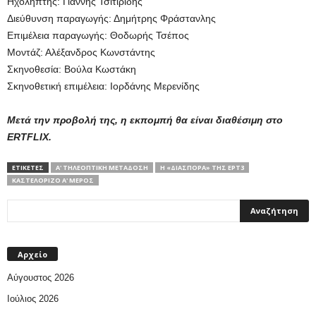
Ηχολήπτης: Γιάννης Τσιτιρίδης
Διεύθυνση παραγωγής: Δημήτρης Φράστανλης
Επιμέλεια παραγωγής: Θοδωρής Τσέπος
Μοντάζ: Αλέξανδρος Κωνστάντης
Σκηνοθεσία: Βούλα Κωστάκη
Σκηνοθετική επιμέλεια: Ιορδάνης Μερενίδης
Μετά την προβολή της, η εκπομπή θα είναι διαθέσιμη στο
ERTFLIX.
ΕΤΙΚΕΤΕΣ
Α' ΤΗΛΕΟΠΤΙΚΗ ΜΕΤΑΔΟΣΗ
Η «ΔΙΑΣΠΟΡΆ» ΤΗΣ ΕΡΤ3
ΚΑΣΤΕΛΌΡΙΖΟ Α' ΜΈΡΟΣ
Αρχείο
Αύγουστος 2026
Ιούλιος 2026