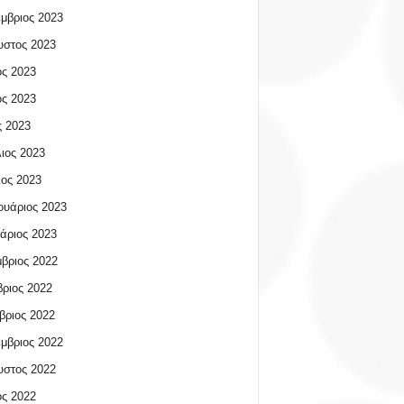
μβριος 2023
υστος 2023
ος 2023
ος 2023
 2023
ιος 2023
ος 2023
υάριος 2023
άριος 2023
βριος 2022
ριος 2022
βριος 2022
μβριος 2022
υστος 2022
ος 2022