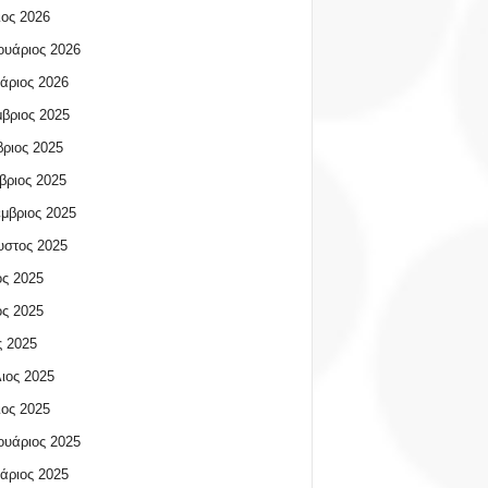
ος 2026
υάριος 2026
άριος 2026
βριος 2025
ριος 2025
βριος 2025
μβριος 2025
υστος 2025
ος 2025
ος 2025
 2025
ιος 2025
ος 2025
υάριος 2025
άριος 2025