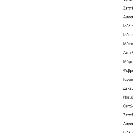
Σεπτέ
Αύγο
Ιούλι
Ιούνι
Μάιος
Απρίλ
Μάρτι
Φεβρο
Ιανου
Δεκέμ
Νοέμβ
Οκτώ
Σεπτέ
Αύγο
Ιούλι