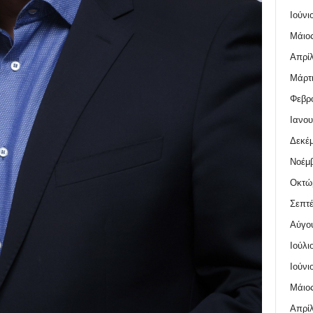
Ιούνι
Μάιος
Απρίλ
Μάρτι
Φεβρο
Ιανου
Δεκέμ
Νοέμβ
Οκτώ
Σεπτέ
Αύγο
Ιούλι
Ιούνι
Μάιος
Απρίλ