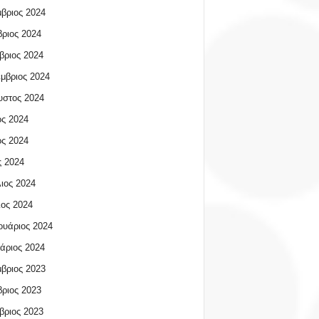
βριος 2024
ριος 2024
βριος 2024
μβριος 2024
υστος 2024
ος 2024
ος 2024
 2024
ιος 2024
ος 2024
υάριος 2024
άριος 2024
βριος 2023
ριος 2023
βριος 2023