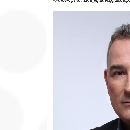
«Forcé»,
με τον
Σωτήρη Δανέζη
.
Δευτέρα