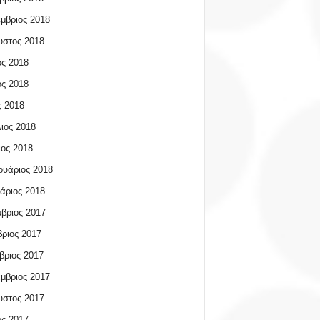
μβριος 2018
υστος 2018
ος 2018
ος 2018
 2018
ιος 2018
ος 2018
υάριος 2018
άριος 2018
βριος 2017
ριος 2017
βριος 2017
μβριος 2017
υστος 2017
ος 2017