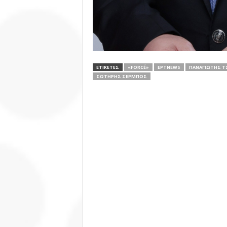
ΕΤΙΚΕΤΕΣ
«FORCÉ»
ΕΡΤNEWS
ΠΑΝΑΓΙΏΤΗΣ Τ
ΣΩΤΉΡΗΣ ΣΈΡΜΠΟΣ