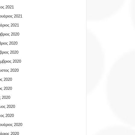
ος 2021
υάριος 2021
άριος 2021
βριος 2020
ριος 2020
βριος 2020
μβριος 2020
υστος 2020
ος 2020
ος 2020
 2020
ιος 2020
ος 2020
υάριος 2020
άριος 2020