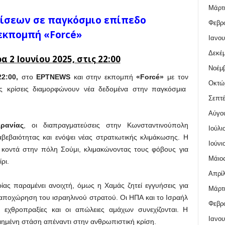
Μάρτι
ίσεων σε παγκόσμιο επίπεδο
Φεβρο
εκπομπή «Forcé»
Ιανου
Δεκέμ
 2 Ιουνίου 2025, στις 22:00
Νοέμβ
2:00,
στο
ΕΡΤNEWS
και στην εκπομπή
«Forcé»
με τον
Οκτώ
ικές κρίσεις διαμορφώνουν νέα δεδομένα στην παγκόσμια
Σεπτέ
Αύγο
ρανίας
, οι διαπραγματεύσεις στην Κωνσταντινούπολη
Ιούλι
βεβαιότητας και ενόψει νέας στρατιωτικής κλιμάκωσης. Η
Ιούνι
ς κοντά στην πόλη Σούμι, κλιμακώνοντας τους φόβους για
Μάιος
ρι.
Απρίλ
ρίας παραμένει ανοιχτή, όμως η Χαμάς ζητεί εγγυήσεις για
Μάρτι
αποχώρηση του ισραηλινού στρατού. Οι ΗΠΑ και το Ισραήλ
Φεβρο
 εχθροπραξίες και οι απώλειες αμάχων συνεχίζονται. Η
Ιανου
ιημένη στάση απέναντι στην ανθρωπιστική κρίση.