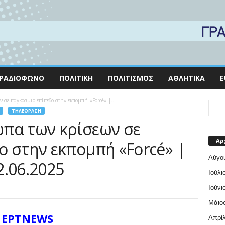
ΡΑΔΙΌΦΩΝΟ
ΠΟΛΙΤΙΚΉ
ΠΟΛΙΤΙΣΜΌΣ
ΑΘΛΗΤΙΚΆ
E
 σε παγκόσμιο επίπεδο στην εκπομπή «Forcé» |...
ΤΗΛΕΌΡΑΣΗ
πα των κρίσεων σε
Αρ
ο στην εκπομπή «Forcé» |
Αύγο
2.06.2025
Ιούλι
Ιούνι
Μάιος
ΕΡΤNEWS
Απρίλ