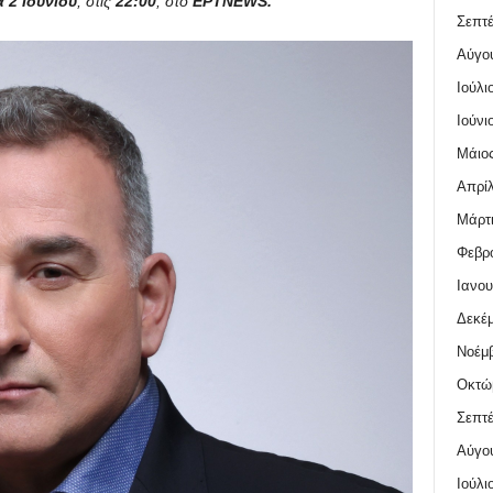
 2 Ιουνίου
, στις
22:00
, στο
ΕΡΤNEWS.
Σεπτέ
Αύγο
Ιούλι
Ιούνι
Μάιος
Απρίλ
Μάρτι
Φεβρο
Ιανου
Δεκέμ
Νοέμβ
Οκτώ
Σεπτέ
Αύγο
Ιούλι