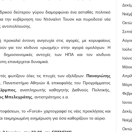
Δεκέμ
δρικού δεύτερου γύρου διαμορφώνει ένα ασταθές πολιτικό
Νοέμβ
για την κυβέρνηση του Ντόναλντ Τουσκ και πυροδοτεί νέα
Οκτώ
ς αντιπολίτευσης.
Σεπτέ
κή προκαλεί έντονη ανησυχία στις αγορές, με κορυφαίους
Αύγο
ιούν για τον κίνδυνο «ρωγμής» στην αγορά ομολόγων. Η
Ιούλι
ς δημοσιονομικές αντοχές των ΗΠΑ και τον κίνδυνο
Ιούνι
πη επανέρχεται δυναμικά.
Μάιος
ές φωτίζουν όλες τις πτυχές των εξελίξεων:
Παναγιώτης
Απρίλ
ν, Πανεπιστήμιο Αθηνών & επικεφαλής του Προγράμματος
Μάρτι
έρμπος
, αναπληρωτής καθηγητής Διεθνούς Πολιτικής,
Φεβρο
ος Μπελεγράτης
, αντιστράτηγος ε.α.
Ιανου
ποφάσεων, το «Forcé» χαρτογραφεί τις νέες προκλήσεις και
Δεκέμ
και τεκμηριωμένη ενημέρωση για όσα καθορίζουν το αύριο.
Νοέμβ
Οκτώ