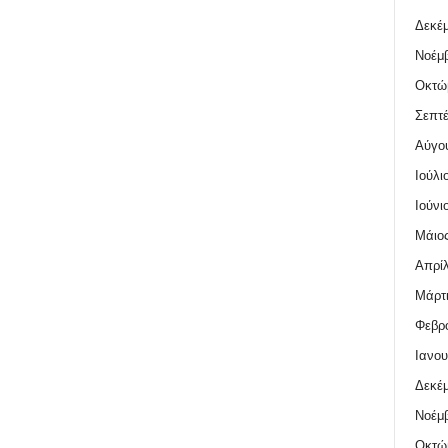
Δεκέμ
Νοέμβ
Οκτώ
Σεπτέ
Αύγο
Ιούλι
Ιούνι
Μάιος
Απρίλ
Μάρτι
Φεβρο
Ιανου
Δεκέμ
Νοέμβ
Οκτώ