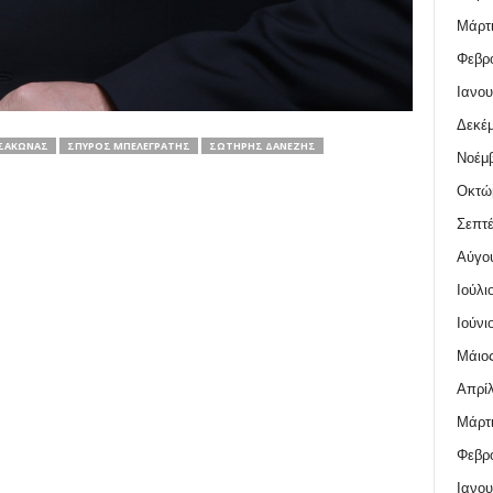
Μάρτι
Φεβρο
Ιανου
Δεκέμ
ΣΆΚΩΝΑΣ
ΣΠΎΡΟΣ ΜΠΕΛΕΓΡΆΤΗΣ
ΣΩΤΉΡΗΣ ΔΑΝΈΖΗΣ
Νοέμβ
Οκτώ
Σεπτέ
Αύγο
Ιούλι
Ιούνι
Μάιος
Απρίλ
Μάρτι
Φεβρο
Ιανου