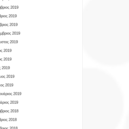
βριος 2019
ριος 2019
βριος 2019
μβριος 2019
υστος 2019
ος 2019
ος 2019
 2019
ιος 2019
ος 2019
υάριος 2019
άριος 2019
βριος 2018
ριος 2018
βριος 2018