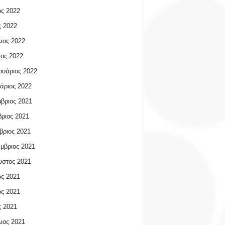
ος 2022
 2022
ιος 2022
ος 2022
υάριος 2022
άριος 2022
βριος 2021
ριος 2021
βριος 2021
μβριος 2021
υστος 2021
ος 2021
ος 2021
 2021
ιος 2021