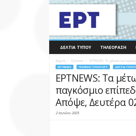
ΔΕΛΤΊΑ ΤΎΠΟΥ
ΤΗΛΕΌΡΑΣΗ
Αρχική
Eρτnews
ΕΡΤNEWS: Τα μέτωπα των κρίσεων
EΡΤNEWS
ΓΡΑΦΕΊΟ ΤΎΠΟΥ ΕΡΤ
ΔΕΛΤΊΑ ΤΎΠΟΥ
ΕΡΤNEWS: Τα μέτω
παγκόσμιο επίπεδ
Απόψε, Δευτέρα 0
2 Ιουνίου 2025