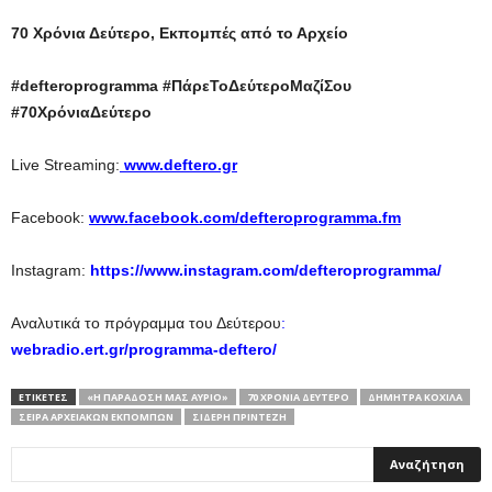
70 Χρόνια Δεύτερο, Εκπομπές από το Αρχείο
#
defteroprogramma
#ΠάρεΤοΔεύτεροΜαζίΣου
#70ΧρόνιαΔεύτερο
Live Streaming:
www.deftero.gr
Facebook:
www.facebook.com/defteroprogramma.fm
Instagram:
https://www.instagram.com/defteroprogramma/
Αναλυτικά το πρόγραμμα του Δεύτερου
:
webradio.ert.gr/programma-deftero/
ΕΤΙΚΕΤΕΣ
«Η ΠΑΡΆΔΟΣΉ ΜΑΣ ΑΎΡΙΟ»
70 ΧΡΌΝΙΑ ΔΕΎΤΕΡΟ
ΔΉΜΗΤΡΑ ΚΌΧΙΛΑ
ΣΕΙΡΆ ΑΡΧΕΙΑΚΏΝ ΕΚΠΟΜΠΏΝ
ΣΙΔΕΡΉ ΠΡΊΝΤΕΖΗ