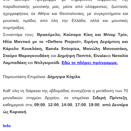
παραδοσιακής μουσικής μας, μέσα από ολόφρεσκες, ζωντανές
ηχογραφήσεις σε Αθήνα και Θεσσαλονίκη, με συγκροτήματα και
μουσικές ομάδες από όλη την Ελλάδα, αλλά και μουσικές
συμπράξεις.
Συναντάμε τους:
Θρακόμελο, Καίσαρα Κίκη και Μπαμ Τρίο,
Ηλία Μαντικό με το «
Deftero
Project
», Ειρήνη Δερέμπεη και
Κάρολο Κουκλάκη, Banda Entopica, Μανώλη Μανουσάκη,
Σταύρο Μαραγκουδάκη
και
Δημήτρη Παππά,
Eivala
και
Ναταλία
Λαμπαδάκη
και
Ντιλγκιρούδι
.
Εδώ το πλήρες πρόγραμμα
.
Παρουσίαση-Επιμέλεια:
Δήμητρα Κόχιλα
.
Καθ’ όλη τη διάρκεια της εβδομάδας συνεχίζεται η μετάδοση των 70
μοναδικών στιγμών Αρχείου, σε επιμέλεια
Σιδερή Πρίντεζη
,
καθημερινά στις
09:00
,
12:00
,
14:00
,
17:00
,
19:00
,
από Δευτέρα
ώς Κυριακή
.
Info