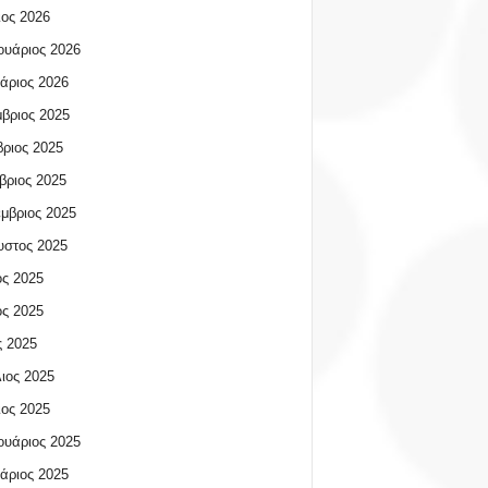
ος 2026
υάριος 2026
άριος 2026
βριος 2025
ριος 2025
βριος 2025
μβριος 2025
υστος 2025
ος 2025
ος 2025
 2025
ιος 2025
ος 2025
υάριος 2025
άριος 2025