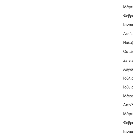
Μάρτι
Φεβρο
Ιανου
Δεκέμ
Νοέμβ
Οκτώ
Σεπτέ
Αύγο
Ιούλι
Ιούνι
Μάιος
Απρίλ
Μάρτι
Φεβρο
Ιανου