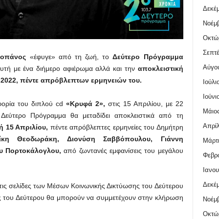
Δεκέμ
Νοέμβ
Οκτώ
Σεπτέ
ροπάνος
«έφυγε» από τη ζωή, το
Δεύτερο Πρόγραμμα
Αύγο
υτή με ένα διήμερο αφιέρωμα αλλά και την
αποκλειστική
 2022, πέντε απρόβλεπτων ερμηνειών του.
Ιούλι
Ιούνι
φορία του διπλού cd
«Κρυφά 2»,
στις 15 Απριλίου, με 22
Μάιος
 Δεύτερο Πρόγραμμα θα μεταδίδει αποκλειστικά από τη
Απρίλ
 15 Απριλίου,
πέντε απρόβλεπτες ερμηνείες του Δημήτρη
ίκη Θεοδωράκη, Διονύση Σαββόπουλου, Γιάννη
Μάρτι
υ Πορτοκάλογλου,
από ζωντανές εμφανίσεις του μεγάλου
Φεβρο
Ιανου
Δεκέμ
στις σελίδες των Μέσων Κοινωνικής Δικτύωσης του Δεύτερου
ιες του Δεύτερου θα μπορούν να συμμετέχουν στην κλήρωση
Νοέμβ
Οκτώ