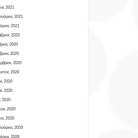
ος 2021
υάριος 2021
άριος 2021
βριος 2020
ριος 2020
βριος 2020
μβριος 2020
υστος 2020
ος 2020
ος 2020
 2020
ιος 2020
ος 2020
υάριος 2020
άριος 2020