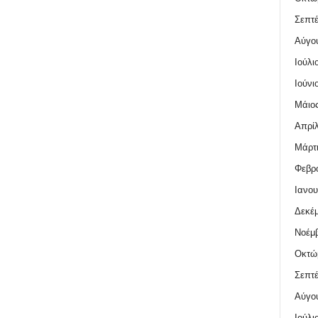
Σεπτέ
Αύγο
Ιούλι
Ιούνι
Μάιος
Απρίλ
Μάρτι
Φεβρο
Ιανου
Δεκέμ
Νοέμβ
Οκτώ
Σεπτέ
Αύγο
Ιούλι