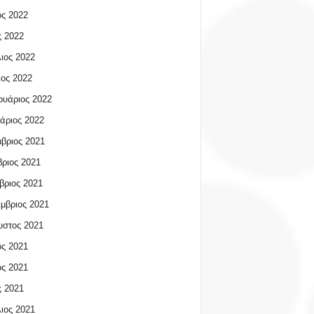
ος 2022
 2022
ιος 2022
ος 2022
υάριος 2022
άριος 2022
βριος 2021
ριος 2021
βριος 2021
μβριος 2021
υστος 2021
ος 2021
ος 2021
 2021
ιος 2021