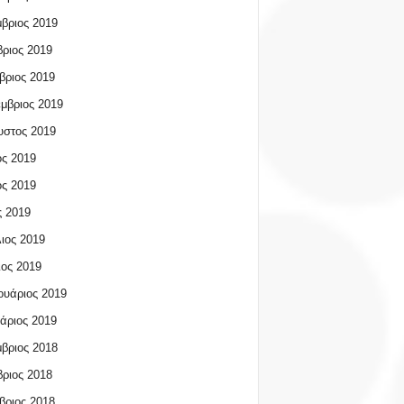
βριος 2019
ριος 2019
βριος 2019
μβριος 2019
υστος 2019
ος 2019
ος 2019
 2019
ιος 2019
ος 2019
υάριος 2019
άριος 2019
βριος 2018
ριος 2018
βριος 2018