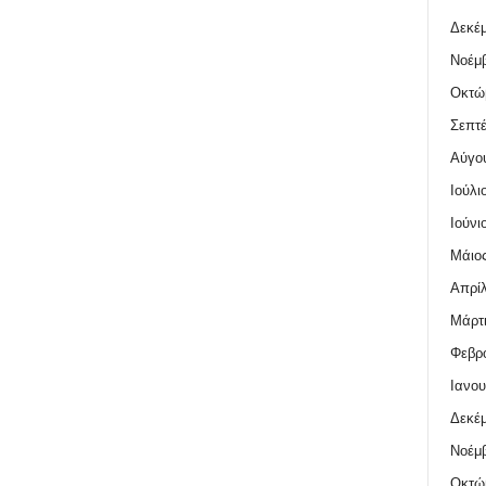
Δεκέμ
Νοέμβ
Οκτώ
Σεπτέ
Αύγο
Ιούλι
Ιούνι
Μάιος
Απρίλ
Μάρτι
Φεβρο
Ιανου
Δεκέμ
Νοέμβ
Οκτώ