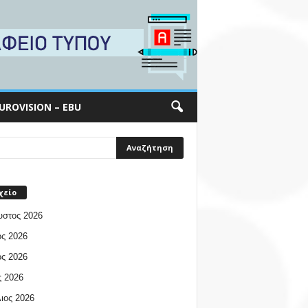
UROVISION – EBU
χείο
υστος 2026
ος 2026
ος 2026
 2026
ιος 2026