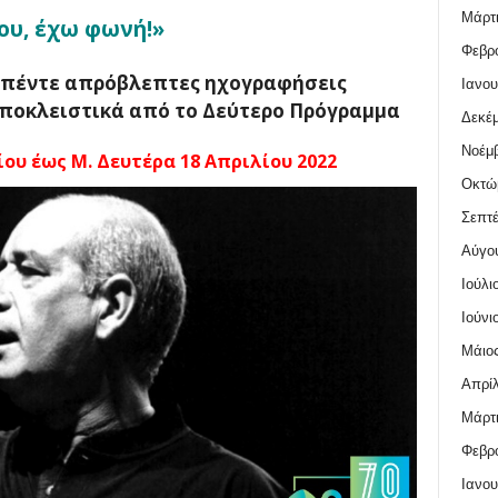
Μάρτι
ου, έχω φωνή!»
Φεβρο
 πέντε απρόβλεπτες ηχογραφήσεις
Ιανου
ποκλειστικά από το Δεύτερο Πρόγραμμα
Δεκέμ
Νοέμβ
ου έως Μ. Δευτέρα 18 Απριλίου 2022
Οκτώ
Σεπτέ
Αύγο
Ιούλι
Ιούνι
Μάιος
Απρίλ
Μάρτι
Φεβρο
Ιανου