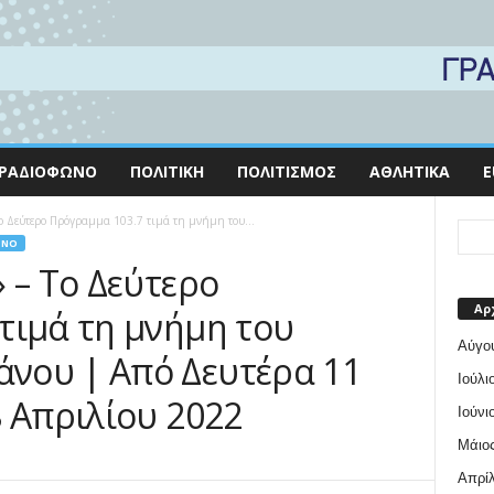
ΡΑΔΙΌΦΩΝΟ
ΠΟΛΙΤΙΚΉ
ΠΟΛΙΤΙΣΜΌΣ
ΑΘΛΗΤΙΚΆ
E
ο Δεύτερο Πρόγραμμα 103.7 τιμά τη μνήμη του...
ΩΝΟ
 – Το Δεύτερο
Αρ
τιμά τη μνήμη του
Αύγο
νου | Από Δευτέρα 11
Ιούλι
8 Απριλίου 2022
Ιούνι
Μάιος
Απρίλ