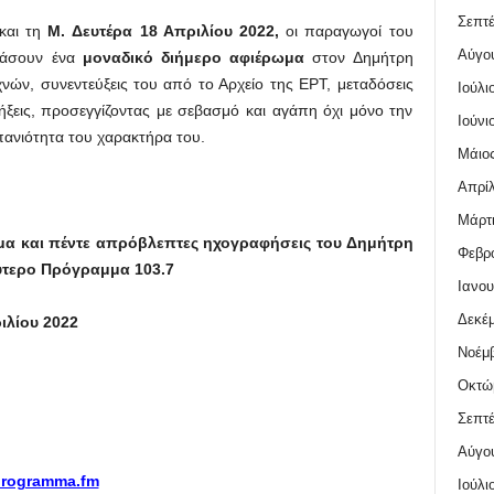
Σεπτέ
και τη
Μ.
Δευτέρα 18 Απριλίου 2022,
οι παραγωγοί του
Αύγο
ιάσουν ένα
μοναδικό διήμερο αφιέρωμα
στον Δημήτρη
νών, συνεντεύξεις του από το Αρχείο της ΕΡΤ, μεταδόσεις
Ιούλι
ήξεις, προσεγγίζοντας με σεβασμό και αγάπη όχι μόνο την
Ιούνι
πανιότητα του χαρακτήρα του.
Μάιος
Απρίλ
Μάρτι
μα και πέντε απρόβλεπτες ηχογραφήσεις του Δημήτρη
Φεβρο
ύτερο Πρόγραμμα 103.7
Ιανου
Δεκέμ
ιλίου 2022
Νοέμβ
Οκτώ
Σεπτέ
Αύγο
programma.fm
Ιούλι