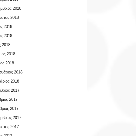
μβριος 2018
υστος 2018
ος 2018
ος 2018
 2018
ιος 2018
ος 2018
υάριος 2018
άριος 2018
βριος 2017
ριος 2017
βριος 2017
μβριος 2017
υστος 2017
ος 2017