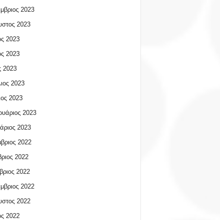
μβριος 2023
υστος 2023
ος 2023
ος 2023
 2023
ιος 2023
ος 2023
υάριος 2023
άριος 2023
βριος 2022
ριος 2022
βριος 2022
μβριος 2022
υστος 2022
ος 2022