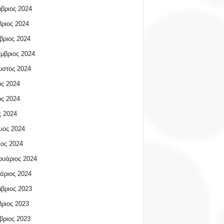
βριος 2024
ριος 2024
βριος 2024
μβριος 2024
υστος 2024
ος 2024
ος 2024
 2024
ιος 2024
ος 2024
υάριος 2024
άριος 2024
βριος 2023
ριος 2023
βριος 2023