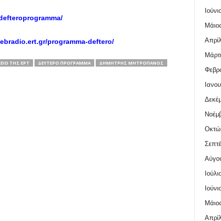
Ιούνι
defteroprogramma/
Μάιος
Απρίλ
ebradio.ert.gr/programma-deftero/
Μάρτι
ΕΙΟ ΤΗΣ ΕΡΤ
ΔΕΎΤΕΡΟ ΠΡΌΓΡΑΜΜΑ
ΔΗΜΉΤΡΗΣ ΜΗΤΡΟΠΆΝΟΣ
Φεβρο
Ιανου
Δεκέμ
Νοέμβ
Οκτώ
Σεπτέ
Αύγο
Ιούλι
Ιούνι
Μάιος
Απρίλ