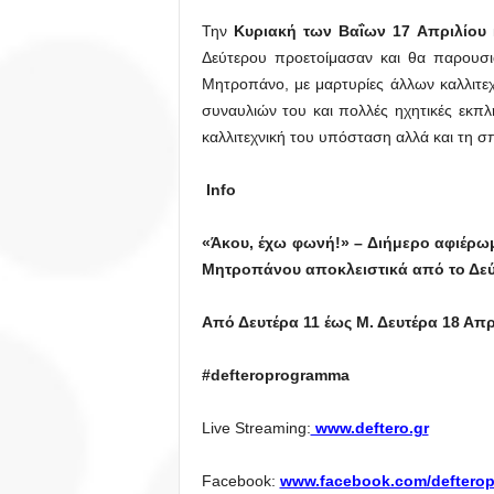
Την
Κυριακή
των Βαΐων 17 Απριλίου
Δεύτερου προετοίμασαν και θα παρουσ
Μητροπάνο, με μαρτυρίες άλλων καλλιτεχ
συναυλιών του και πολλές ηχητικές εκπλ
καλλιτεχνική του υπόσταση αλλά και τη σ
Info
«Άκου, έχω φωνή!» – Διήμερο αφιέρω
Μητροπάνου αποκλειστικά από το Δε
Από Δευτέρα 11 έως Μ. Δευτέρα 18 Απρ
#defteroprogramma
Live Streaming:
www.deftero.gr
Facebook:
www.facebook.com/deftero