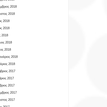
μβριος 2018
υστος 2018
ος 2018
ος 2018
 2018
ιος 2018
ος 2018
υάριος 2018
άριος 2018
βριος 2017
ριος 2017
βριος 2017
μβριος 2017
υστος 2017
ος 2017