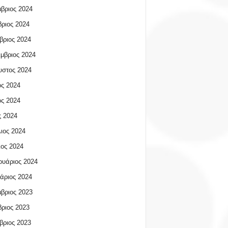
βριος 2024
ριος 2024
βριος 2024
μβριος 2024
υστος 2024
ος 2024
ος 2024
 2024
ιος 2024
ος 2024
υάριος 2024
άριος 2024
βριος 2023
ριος 2023
βριος 2023