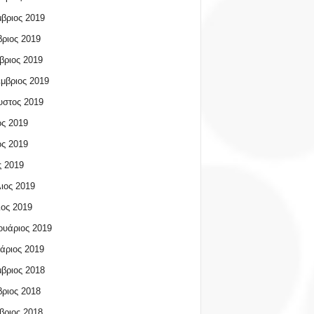
βριος 2019
ριος 2019
βριος 2019
μβριος 2019
υστος 2019
ος 2019
ος 2019
 2019
ιος 2019
ος 2019
υάριος 2019
άριος 2019
βριος 2018
ριος 2018
βριος 2018