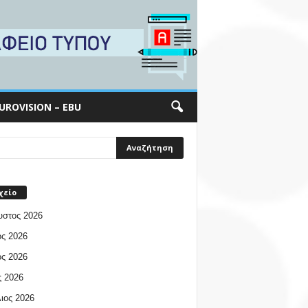
UROVISION – EBU
χείο
υστος 2026
ος 2026
ος 2026
 2026
ιος 2026