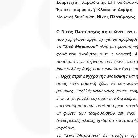
Συμμετέχει η Χορωδία της ΕΡΤ σε διδασκ
Έκτακτη συμμετοχή:
Κλεονίκη Δεμίρη
Μουσική διεύθυνση:
Νίκος Πλατύραχος
Ο Νίκος Πλατύραχος σημειώνει:
«Η συ
που χαμηλώνει αργά, όχι για να προβληθεί
Το
“Σινέ Μαριάννα”
είναι μια φανταστικ
φορά που ακούγεται αυτή η μουσική. Α
πρόσωπα που περνούν σαν σκιές, από δρ
Είναι σελίδες ζωής που ενώνονται όχι με μ
Η
Ορχήστρα Σύγχρονης Μουσικής
και 
όπως κάθε μουσική ξέρει να επικοινωνε
μουσικές – πολλές γεννημένες για τον κιν
ενώ τα τραγούδια έρχονται σαν διάλειμμα. 
και αναθυμάσαι τον εαυτό σου μέσα σ’ εκεί
Οι φωνές των τραγουδιστών δεν είναι 
διαφορετικές ηλικίες, χρώματα και εμπειρίε
κεφάλαια.
Το
“Σινέ Μαριάννα”
δεν αναζητεί την 