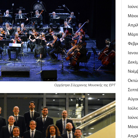
Ιούνι
Μάιος
Απρίλ
Μάρτι
Φεβρο
Ιανου
Δεκέμ
Νοέμβ
Οκτώ
Ορχήστρα Σύγχρονης Μουσικής της ΕΡΤ
Σεπτέ
Αύγο
Ιούλι
Ιούνι
Μάιος
Απρίλ