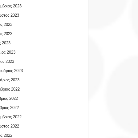
μβριος 2023
υστος 2023
ος 2023
ος 2023
 2023
ιος 2023
ος 2023
υάριος 2023
άριος 2023
βριος 2022
ριος 2022
βριος 2022
μβριος 2022
υστος 2022
ος 2022