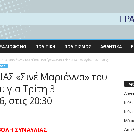
ΡΑΔΙΌΦΩΝΟ
ΠΟΛΙΤΙΚΉ
ΠΟΛΙΤΙΣΜΌΣ
ΑΘΛΗΤΙΚΆ
E
ινέ Μαριάννα» του Νίκου Πλατύραχου για Τρίτη 3 Φεβρουαρίου 2026, στις...
ΜΌΣ
ΑΣ «Σινέ Μαριάννα» του
Αρ
 για Τρίτη 3
Αύγο
, στις 20:30
Ιούλι
Ιούνι
Μάιος
ΟΛΗ ΣΥΝΑΥΛΙΑΣ
Απρίλ