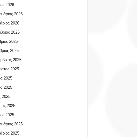
ος 2026
υάριος 2026
άριος 2026
βριος 2025
ριος 2025
βριος 2025
μβριος 2025
υστος 2025
ος 2025
ος 2025
 2025
ιος 2025
ος 2025
υάριος 2025
άριος 2025