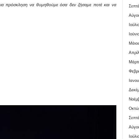
μια πρόσκληση να θυμηθούμε όσα δεν ζήσαμε ποτέ και να
Σεπτέ
Αύγο
Ιούλι
Ιούνι
Μάιος
Απρίλ
Μάρτι
Φεβρο
Ιανου
Δεκέμ
Νοέμβ
Οκτώ
Σεπτέ
Αύγο
Ιούλι