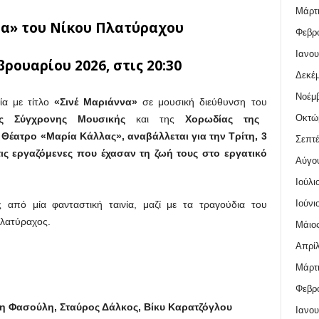
Μάρτι
α» του Νίκου Πλατύραχου
Φεβρο
Ιανου
βρουαρίου 2026
, στις 20:30
Δεκέμ
Νοέμβ
ία με τίτλο
«Σινέ Μαριάννα»
σε μουσική διεύθυνση του
Οκτώ
ας Σύγχρονης Μουσικής
και της
Χορωδίας της
ό Θέατρο
«
Μαρία Κάλλας»,
αναβάλλεται για την Τρίτη, 3
Σεπτέ
ις εργαζόμενες που έχασαν τη ζωή τους στο εργατικό
Αύγο
Ιούλι
Ιούνι
ς από μία φανταστική ταινία, μαζί με τα τραγούδια του
Πλατύραχος.
Μάιος
Απρίλ
Μάρτι
Φεβρο
η Φασούλη, Σταύρος Δάλκος, Βίκυ Καρατζόγλου
Ιανου