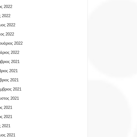
ος 2022
 2022
ιος 2022
ος 2022
υάριος 2022
άριος 2022
βριος 2021
ριος 2021
βριος 2021
μβριος 2021
υστος 2021
ος 2021
ος 2021
 2021
ιος 2021