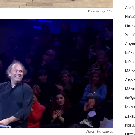
Δεκέμ
Χορωδία της ΕΡΤ
Νοέμβ
Οκτώ
Σεπτέ
Αύγο
Ιούλι
Ιούνι
Μάιος
Απρίλ
Μάρτι
Φεβρο
Ιανου
Δεκέμ
Νοέμβ
Νίκος Πλατύραχος
Οκτώ