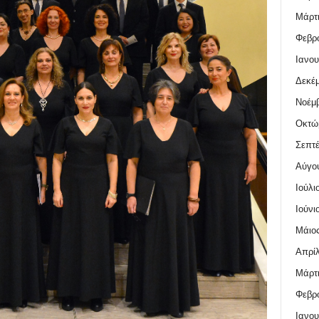
Μάρτι
Φεβρο
Ιανου
Δεκέμ
Νοέμβ
Οκτώ
Σεπτέ
Αύγο
Ιούλι
Ιούνι
Μάιος
Απρίλ
Μάρτι
Φεβρο
Ιανου