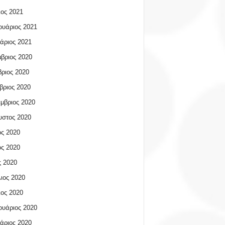
ος 2021
υάριος 2021
άριος 2021
βριος 2020
ριος 2020
βριος 2020
μβριος 2020
υστος 2020
ος 2020
ος 2020
 2020
ιος 2020
ος 2020
υάριος 2020
άριος 2020