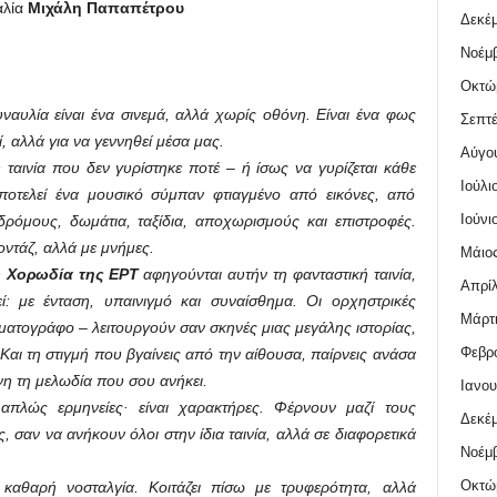
αλία
Μιχάλη Παπαπέτρου
Δεκέμ
Νοέμβ
Οκτώ
ναυλία είναι ένα σινεμά, αλλά χωρίς οθόνη. Είναι ένα φως
Σεπτέ
, αλλά για να γεννηθεί μέσα μας.
Αύγο
ή ταινία που δεν γυρίστηκε ποτέ – ή ίσως να γυρίζεται κάθε
Ιούλι
ποτελεί ένα μουσικό σύμπαν φτιαγμένο από εικόνες, από
Ιούνι
όμους, δωμάτια, ταξίδια, αποχωρισμούς και επιστροφές.
οντάζ, αλλά με μνήμες.
Μάιος
η
Χορωδία της ΕΡΤ
αφηγούνται αυτήν τη φανταστική ταινία,
Απρίλ
ί: με ένταση, υπαινιγμό και συναίσθημα. Οι ορχηστρικές
Μάρτι
ηματογράφο – λειτουργούν σαν σκηνές μιας μεγάλης ιστορίας,
Φεβρο
Και τη στιγμή που βγαίνεις από την αίθουσα, παίρνεις ανάσα
νη τη μελωδία που σου ανήκει.
Ιανου
απλώς ερμηνείες· είναι χαρακτήρες. Φέρνουν μαζί τους
Δεκέμ
ς, σαν να ανήκουν όλοι στην ίδια ταινία, αλλά σε διαφορετικά
Νοέμβ
Οκτώ
καθαρή νοσταλγία. Κοιτάζει πίσω με τρυφερότητα, αλλά