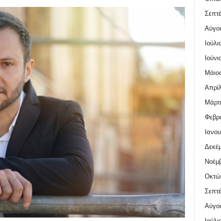
Σεπτέ
Αύγο
Ιούλι
Ιούνι
Μάιος
Απρίλ
Μάρτι
Φεβρο
Ιανου
Δεκέμ
Νοέμβ
Οκτώ
Σεπτέ
Αύγο
Ιούλι