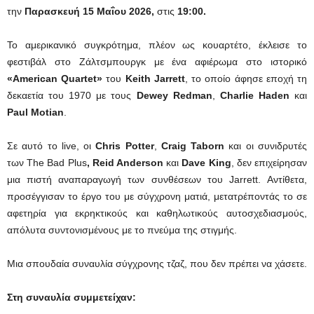
την
Παρασκευή 15 Μαΐου 2026,
στις
19:00.
Το αμερικανικό συγκρότημα, πλέον ως κουαρτέτο, έκλεισε το
φεστιβάλ στο Ζάλτσμπουργκ με ένα αφιέρωμα στο ιστορικό
«American Quartet»
του
Keith
Jarrett
, το οποίο άφησε εποχή τη
δεκαετία του 1970 με τους
Dewey
Redman
,
Charlie
Haden
και
Paul
Motian
.
Σε αυτό το live, oι
Chris
Potter
,
Craig
Taborn
και οι συνιδρυτές
των The Bad Plus
, Reid Anderson
και
Dave
King
, δεν επιχείρησαν
μια πιστή αναπαραγωγή των συνθέσεων του Jarrett. Αντίθετα,
προσέγγισαν το έργο του με σύγχρονη ματιά, μετατρέποντάς το σε
αφετηρία για εκρηκτικούς και καθηλωτικούς αυτοσχεδιασμούς,
απόλυτα συντονισμένους με το πνεύμα της στιγμής.
Μια σπουδαία συναυλία σύγχρονης τζαζ, που δεν πρέπει να χάσετε.
Στη συναυλία συμμετείχαν: