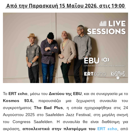
Από την Παρασκευή 15 Μαΐου 2026
, στις 19:00
Το
ERT εcho
, μέσω του
Δικτύου της EBU
, και σε συνεργασία με το
Kosmos 93.6,
παρουσιάζει μια ξεχωριστή συναυλία του
συγκροτήματος
The
Bad
Plus
, η οποία ηχογραφήθηκε στις 24
Αυγούστου 2025 στο Saafelden Jazz Festival, στη μεγάλη σκηνή
του Congress Saafelden. Η συναυλία θα είναι διαθέσιμη για
ακρόαση,
αποκλειστικά στην πλατφόρμα του
ERT εcho
, από