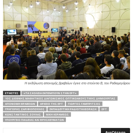
Η εκδήλωση απονομής βραβείων έγινε στο στούντιο Β, του Ραδιομεγάρου
ΕΤΙΚΕΤΕΣ
«ΤΑ ΣΧΟΛΕΊΑ ΕΚΠΈΜΠΟΥΝ ΣΤΗΝ ΕΡΤ»
1ΟΣ ΔΙΕΘΝΉΣ ΜΑΘΗΤΙΚΌΣ ΔΙΑΓΩΝΙΣΜΌΣ ΟΠΤΙΚΟΑΚΟΥΣΤΙΚΉΣ ΔΗΜΙΟΥΡΓΊΑΣ
ΑΠΟΝΟΜΉ ΒΡΑΒΕΊΩΝ
ΑΡΧΕΙΟ ΤΗΣ ΕΡΤ
ΓΙΏΡΓΟΣ ΓΑΜΠΡΊΤΣΟΣ
ΓΡΗΓΌΡΗΣ ΖΑΡΙΦΌΠΟΥΛΟΣ
ΕΚΠΑΙΔΕΥΤΙΚΉ ΡΑΔΙΟΤΗΛΕΌΡΑΣΗ
ΕΡΤ
ΚΩΝΣΤΑΝΤΊΝΟΣ ΖΟΎΛΑΣ
ΝΙΚΗ ΚΕΡΑΜΕΩΣ
ΥΠΟΥΡΓΕΊΟ ΠΑΙΔΕΊΑΣ ΚΑΙ ΘΡΗΣΚΕΥΜΆΤΩΝ