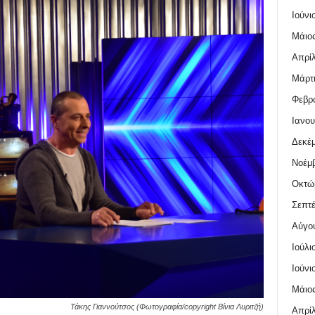
Ιούνι
Μάιος
Απρίλ
Μάρτι
Φεβρο
Ιανου
Δεκέμ
Νοέμβ
Οκτώ
Σεπτέ
Αύγο
Ιούλι
Ιούνι
Μάιος
Τάκης Γιαννούτσος (Φωτογραφία/copyright Βίνια Λυριτζή)
Απρίλ