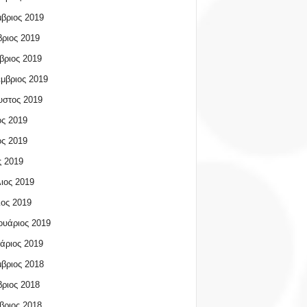
βριος 2019
ριος 2019
βριος 2019
μβριος 2019
υστος 2019
ος 2019
ος 2019
 2019
ιος 2019
ος 2019
υάριος 2019
άριος 2019
βριος 2018
ριος 2018
βριος 2018