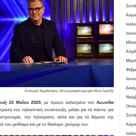
Σεπτέ
Αύγο
Ιούλι
Ιούνι
Μάιος
Απρίλ
Μάρτι
Φεβρο
Ιανου
Δεκέμ
Θοδωρής Βαμβακάρης (Φωτογραφία/copyright Βίνια Λυριτζή)
Νοέμβ
υή 15 Μαΐου 2020,
με πρώτο καλεσμένο τον
Λεωνίδα
Οκτώ
ώτη του τηλεοπτική συνέντευξη, μιλάει για τα πάντα: για
Σεπτέ
αστρονομία, την τηλεόραση, αλλά και για τα θέματα της
 του μειδίαμα και με το ιδιαίτερο χιούμορ του.
Αύγο
Ιούλι