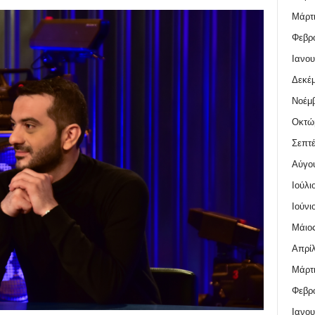
Μάρτι
Φεβρο
Ιανου
Δεκέμ
Νοέμβ
Οκτώ
Σεπτέ
Αύγο
Ιούλι
Ιούνι
Μάιος
Απρίλ
Μάρτι
Φεβρο
Ιανου