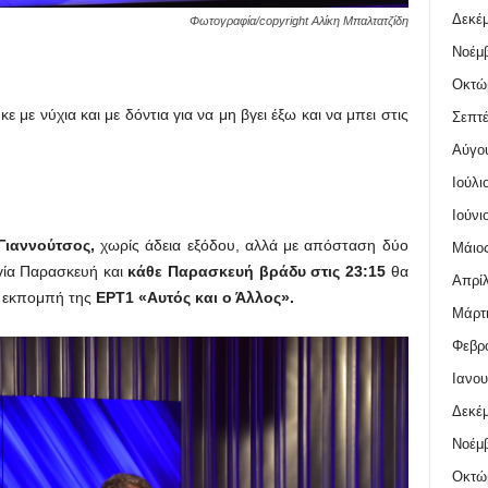
Δεκέμ
Φωτογραφία/copyright Αλίκη Μπαλτατζίδη
Νοέμβ
Οκτώ
με νύχια και με δόντια για να μη βγει έξω και να μπει στις
Σεπτέ
Αύγο
Ιούλι
Ιούνι
Γιαννούτσος,
χωρίς άδεια εξόδου, αλλά με απόσταση δύο
Μάιος
γία Παρασκευή και
κάθε Παρασκευή βράδυ στις 23:15
θα
Απρίλ
α εκπομπή της
ΕΡΤ1 «Αυτός και ο Άλλος».
Μάρτι
Φεβρο
Ιανου
Δεκέμ
Νοέμβ
Οκτώ