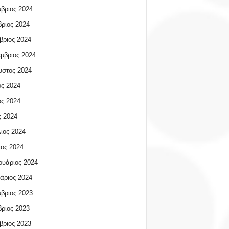
βριος 2024
ριος 2024
βριος 2024
μβριος 2024
υστος 2024
ος 2024
ος 2024
 2024
ιος 2024
ος 2024
υάριος 2024
άριος 2024
βριος 2023
ριος 2023
βριος 2023