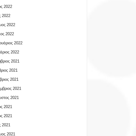
ος 2022
 2022
ιος 2022
ος 2022
υάριος 2022
άριος 2022
βριος 2021
ριος 2021
βριος 2021
μβριος 2021
υστος 2021
ος 2021
ος 2021
 2021
ιος 2021