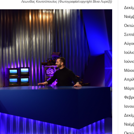
Λεωνίδας Κουτσόπουλος (Φωτογραφία/copyright Βίνια Λυριτζή)
Δεκέμ
Νοέμβ
Οκτώ
Σεπτέ
Αύγο
Ιούλι
Ιούνι
Μάιος
Απρίλ
Μάρτι
Φεβρο
Ιανου
Δεκέμ
Νοέμβ
Οκτώ