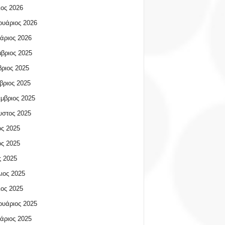
ος 2026
υάριος 2026
άριος 2026
βριος 2025
ριος 2025
βριος 2025
μβριος 2025
υστος 2025
ος 2025
ος 2025
 2025
ιος 2025
ος 2025
υάριος 2025
άριος 2025