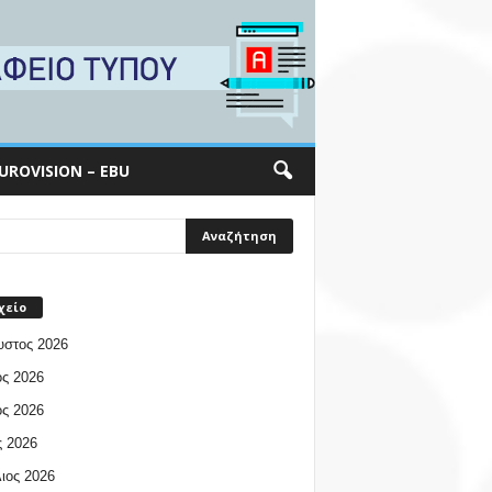
UROVISION – EBU
χείο
υστος 2026
ος 2026
ος 2026
 2026
ιος 2026