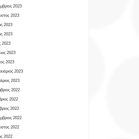
μβριος 2023
υστος 2023
ος 2023
ος 2023
 2023
ιος 2023
ος 2023
υάριος 2023
άριος 2023
βριος 2022
ριος 2022
βριος 2022
μβριος 2022
υστος 2022
ος 2022