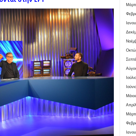
Μάρτι
Φεβρο
Ιανου
Δεκέμ
Νοέμβ
Οκτώ
Σεπτέ
Αύγο
Ιούλι
Ιούνι
Μάιος
Απρίλ
Μάρτι
Φεβρο
Ιανου