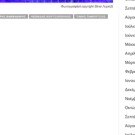
Φωτογραφία/copyright Βίνια Λυριτζή
Σεπτέ
ΡΉΣ ΒΑΜΒΑΚΆΡΗΣ
ΛΕΩΝΊΔΑΣ ΚΟΥΤΣΌΠΟΥΛΟΣ
ΤΆΚΗΣ ΓΙΑΝΟΎΤΣΟΣ
Αύγο
Ιούλι
Ιούνι
Μάιος
Απρίλ
Μάρτι
Φεβρο
Ιανου
Δεκέμ
Νοέμβ
Οκτώ
Σεπτέ
Αύγο
Ιούλι