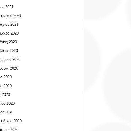
ος 2021
υάριος 2021
άριος 2021
βριος 2020
ριος 2020
βριος 2020
μβριος 2020
υστος 2020
ος 2020
ος 2020
 2020
ιος 2020
ος 2020
υάριος 2020
άριος 2020