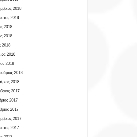
μβριος 2018
υστος 2018
ος 2018
ος 2018
 2018
ιος 2018
ος 2018
υάριος 2018
άριος 2018
βριος 2017
ριος 2017
βριος 2017
μβριος 2017
υστος 2017
ος 2017