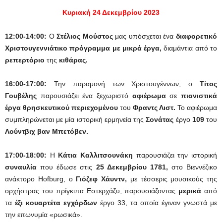
Κυριακή 24 Δεκεμβρίου 2023
12:00-14:00:
Ο
Στέλιος Μούστος
μας υπόσχεται ένα
διαφορετικό
Χριστουγεννιάτικο πρόγραμμα με μικρά έργα,
διαμάντια από το
ρεπερτόριο
της
κιθάρας.
16:00-17:00:
Την παραμονή των Χριστουγέννων, o
Τίτος
Γουβέλης
παρουσιάζει ένα ξεχωριστό
αφιέρωμα
σε
πιανιστικά
έργα θρησκευτικού περιεχομένου
του
Φραντς Λιστ.
Το αφιέρωμα
συμπληρώνεται με μία ιστορική ερμηνεία της
Σονάτας
έργο
109
του
Λούντβιχ βαν Μπετόβεν.
17:00-18:00:
Η
Κάτια Καλλιτσουνάκη
παρουσιάζει την ιστορική
συναυλία
που έδωσε στις
25 Δεκεμβρίου 1781,
στο Βιεννέζικο
ανάκτορο Hofburg, ο
Γιόζεφ Χάυντν,
με τέσσερις μουσικούς της
ορχήστρας του πρίγκιπα Εστερχάζυ, παρουσιάζοντας
μερικά
από
τα
έξι κουαρτέτα εγχόρδων
έργο 33, τα οποία έγιναν γνωστά με
την επωνυμία «ρωσικά».