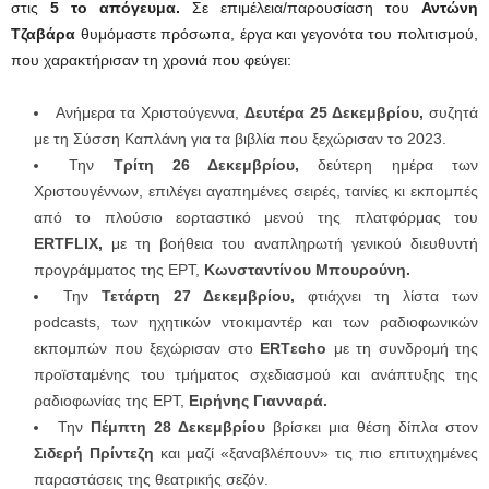
στις
5 το απόγευμα.
Σε επιμέλεια/παρουσίαση του
Αντώνη
Τζαβάρα
θυμόμαστε πρόσωπα, έργα και γεγονότα του πολιτισμού,
που χαρακτήρισαν τη χρονιά που φεύγει:
Ανήμερα τα Χριστούγεννα,
Δευτέρα 25 Δεκεμβρίου,
συζητά
με τη Σύσση Καπλάνη για τα βιβλία που ξεχώρισαν το 2023.
Την
Τρίτη 26 Δεκεμβρίου,
δεύτερη ημέρα των
Χριστουγέννων, επιλέγει αγαπημένες σειρές, ταινίες κι εκπομπές
από το πλούσιο εορταστικό μενού της πλατφόρμας του
ERTFLIX,
με τη βοήθεια του αναπληρωτή γενικού διευθυντή
προγράμματος της ΕΡΤ,
Κωνσταντίνου Μπουρούνη.
Την
Τετάρτη 27 Δεκεμβρίου,
φτιάχνει τη λίστα των
podcasts, των ηχητικών ντοκιμαντέρ και των ραδιοφωνικών
εκπομπών που ξεχώρισαν στο
ERTεcho
με τη συνδρομή της
προϊσταμένης του τμήματος σχεδιασμού και ανάπτυξης της
ραδιοφωνίας της ΕΡΤ,
Ειρήνης Γιανναρά.
Την
Πέμπτη 28 Δεκεμβρίου
βρίσκει μια θέση δίπλα στον
Σιδερή Πρίντεζη
και μαζί «ξαναβλέπουν» τις πιο επιτυχημένες
παραστάσεις της θεατρικής σεζόν.