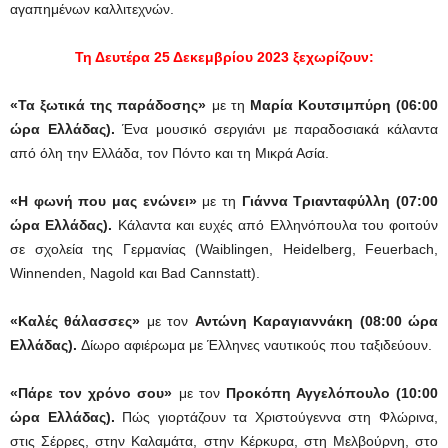
αγαπημένων καλλιτεχνών.
Τη Δευτέρα 25 Δεκεμβρίου 2023 ξεχωρίζουν:
«Τα ξωτικά της παράδοσης»
με τη
Μαρία Κουτσιμπύρη (06:00
ώρα Ελλάδας).
Ένα μουσικό σεργιάνι με παραδοσιακά κάλαντα
από όλη την Ελλάδα, τον Πόντο και τη Μικρά Ασία.
«Η φωνή που μας ενώνει»
με τη
Γιάννα Τριανταφύλλη (07:00
ώρα Ελλάδας).
Κάλαντα και ευχές από Ελληνόπουλα του φοιτούν
σε σχολεία της Γερμανίας (Waiblingen, Heidelberg, Feuerbach,
Winnenden, Nagold και Βad Cannstatt).
«Καλές θάλασσες»
με τον
Αντώνη Καραγιαννάκη (08:00 ώρα
Ελλάδας).
Δίωρο αφιέρωμα με Έλληνες ναυτικούς που ταξιδεύουν.
«Πάρε τον χρόνο σου»
με τον
Προκόπη Αγγελόπουλο (10:00
ώρα Ελλάδας).
Πώς γιορτάζουν τα Χριστούγεννα στη Φλώρινα,
στις Σέρρες, στην Καλαμάτα, στην Κέρκυρα, στη Μελβούρνη, στο