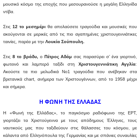
μουσικό κόσμο της εποχής που μεσουρανούσε η μεγάλη Ελληνίδα
ντίβα.
Στις
12 το μεσημέρι
θα απολαύσετε τραγούδια και μουσικές που
ακούγονται σε μερικές από τις πιο αγαπημένες χριστουγεννιάτικες
ταινίες, παρέα με την
Λουκία Σούπουλη.
Στις
8 το βράδυ,
ο
Πέτρος Αδάμ
σας παρασύρει σ’ ένα γιορτινό,
φωτεινό και λαμπερό ταξίδι στη
Χριστουγεννιάτικη Αγγλία
:
Ακούστε τα πιο μελωδικά Νο1 τραγούδια που ανέβηκαν στα
βρετανικά chart, ανήμερα των Χριστουγέννων, από το 1958 μέχρι
και σήμερα.
Η ΦΩΝΗ ΤΗΣ ΕΛΛΑΔΑΣ
Η «Φωνή της Ελλάδας», το παγκόσμιο ραδιόφωνο της ΕΡΤ,
γιορτάζει τα Χριστούγεννα με τους απόδημους Έλληνες, τους
ναυτικούς μας που ταξιδεύουν στις θάλασσες του κόσμου, με
κάλαντα από Ελληνόπουλα της Γερμανίας και με σπάνιες συναυλίες