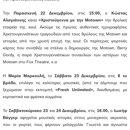
Την
Παρασκευή 22 Δεκεμβρίου,
στις
15:00,
ο
Κώστας
Αλαγιάννης
κάνει
«Χριστούγεννα με την Motown»
την θρυλική
εταιρεία της soul. Ακούμε τις πρώτες αυθεντικές ηχογραφήσεις
Χριστουγεννιάτικων τραγουδιών από τους θρύλους της Motown και
ιστορίες από την χρυσή εποχή της soul: Οι περίτεχνες γιορτινές
κάρτες που συνήθιζε να στέλνει ο δημιουργός της Motown, Berry
Gordy, η σειρά Χριστουγεννιάτικων συναυλιών των αστέρων της
Motown στο Fox Theatre, κ.α.
Η
Μαρία Μαρκουλή,
το
Σάββατο 23 Δεκεμβρίου,
στις
8 το
βράδυ,
επιλέγει τις καλύτερες μουσικές (από τα άλμπουμ που
ξεχώρισαν στην εκπομπή
«Fresh Unlimited»,
διανθισμένες με
εορταστικά και φρέσκα κομμάτια.
Το
Σαββατοκύριακο 23
και
24 Δεκεμβρίου,
στις
16:00,
ο
Ιωσήφ
Βάγγερ
αφηγείται μουσικές ιστορίες στους μοναχικούς ακροατές
που οι γιορτές τους φέρνουν μελαγχολία. Γνωστά και άγνωστα