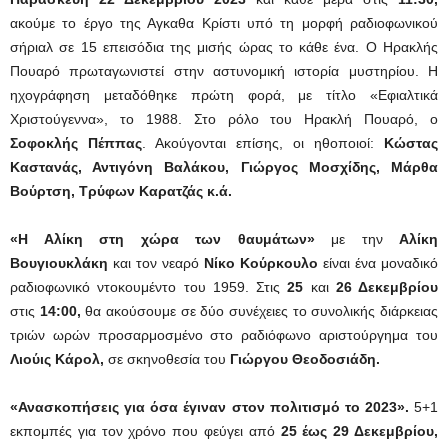
ακούμε το έργο της Αγκαθα Κρίστι υπό τη μορφή ραδιοφωνικού
σήριαλ σε 15 επεισόδια της μισής ώρας το κάθε ένα. Ο Ηρακλής
Πουαρό πρωταγωνιστεί στην αστυνομική ιστορία μυστηρίου. Η
ηχογράφηση μεταδόθηκε πρώτη φορά, με τίτλο «Εφιαλτικά
Χριστούγεννα», το 1988. Στο ρόλο του Ηρακλή Πουαρό, ο
Σοφοκλής Πέππας
. Ακούγονται επίσης, οι ηθοποιοί:
Κώστας
Καστανάς, Αντιγόνη Βαλάκου, Γιώργος Μοσχίδης, Μάρθα
Βούρτση, Τρύφων Καρατζάς κ.ά.
«Η Αλίκη στη χώρα των θαυμάτων»
με την
Αλίκη
Βουγιουκλάκη
και τον νεαρό
Νίκο Κούρκουλο
είναι ένα μοναδικό
ραδιοφωνικό ντοκουμέντο του 1959. Στις
25
και
26 Δεκεμβρίου
στις
14:00,
θα ακούσουμε σε δύο συνέχειες το συνολικής διάρκειας
τριών ωρών προσαρμοσμένο στο ραδιόφωνο αριστούργημα του
Λιούις Κάρολ,
σε σκηνοθεσία του
Γιώργου Θεοδοσιάδη.
«Ανασκοπήσεις για όσα έγιναν στον πολιτισμό το 2023».
5+1
εκπομπές για τον χρόνο που φεύγει από
25 έως 29 Δεκεμβρίου,