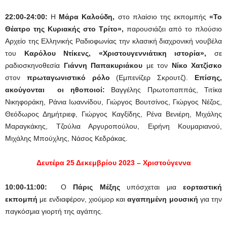
22:00-24:00:
Η
Μάρα Καλούδη,
στο πλαίσιο της εκπομπής
«Το
Θέατρο της Κυριακής στο Τρίτο»,
παρουσιάζει από το πλούσιο
Αρχείο της Ελληνικής Ραδιοφωνίας την κλασική διαχρονική νουβέλα
του
Καρόλου Ντίκενς, «Χριστουγεννιάτικη ιστορία»,
σε
ραδιοσκηνοθεσία
Γιάννη Παπακυριάκου
με τον
Νίκο Χατζίσκο
στον
πρωταγωνιστικό ρόλο
(Εμπενίζερ Σκρουτζ).
Επίσης,
ακούγονται οι ηθοποιοί:
Βαγγέλης Πρωτοπαππάς, Τιτίκα
Νικηφοράκη, Ράνια Ιωαννίδου, Γιώργος Βουτσίνος, Γιώργος Νέζος,
Θεόδωρος Δημήτριεφ, Γιώργος Καγξίδης, Ρένα Βενιέρη, Μιχάλης
Μαραγκάκης, Τζούλια Αργυροπούλου, Ειρήνη Κουμαριανού,
Μιχάλης Μπούχλης, Νάσος Κεδράκας.
Δευτέρα 25 Δεκεμβρίου 2023 – Χριστούγεννα
10:00-11:00:
Ο
Πάρις Μέξης
υπόσχεται μια
εορταστική
εκπομπή
με ενδιαφέρον, χιούμορ και
αγαπημένη μουσική
για την
παγκόσμια γιορτή της αγάπης.