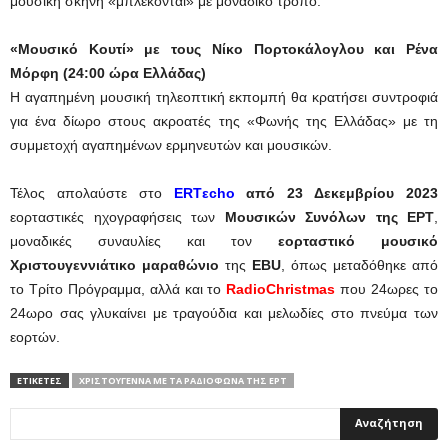
μουσική σκηνή «μπλέκονται» με μοναδικό τρόπο.
«Μουσικό Κουτί» με τους Νίκο Πορτοκάλογλου και Ρένα
Μόρφη (24:00 ώρα Ελλάδας)
Η αγαπημένη μουσική τηλεοπτική εκπομπή θα κρατήσει συντροφιά
για ένα δίωρο στους ακροατές της «Φωνής της Ελλάδας» με τη
συμμετοχή αγαπημένων ερμηνευτών και μουσικών.
Τέλος απολαύστε στο
ERTεcho
από 23 Δεκεμβρίου 2023
εορταστικές ηχογραφήσεις των
Μουσικών Συνόλων της ΕΡΤ
,
μοναδικές συναυλίες και τον
εορταστικό μουσικό
Χριστουγεννιάτικο μαραθώνιο
της
EBU
, όπως μεταδόθηκε από
το Τρίτο Πρόγραμμα, αλλά και το
RadioChristmas
που 24ωρες το
24ωρο σας γλυκαίνει με τραγούδια και μελωδίες στο πνεύμα των
εορτών.
ΕΤΙΚΕΤΕΣ
ΧΡΙΣΤΟΎΓΕΝΝΑ ΜΕ ΤΑ ΡΑΔΙΌΦΩΝΑ ΤΗΣ ΕΡΤ