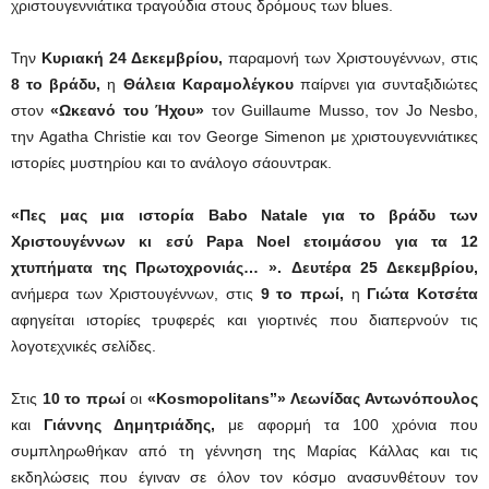
χριστουγεννιάτικα τραγούδια στους δρόμους των blues.
Την
Κυριακή 24 Δεκεμβρίου,
παραμονή των Χριστουγέννων, στις
8 το βράδυ,
η
Θάλεια Καραμολέγκου
παίρνει για συνταξιδιώτες
στον
«Ωκεανό του Ήχου»
τον Guillaume Musso, τον Jo Nesbo,
την Agatha Christie και τον George Simenon με χριστουγεννιάτικες
ιστορίες μυστηρίου και το ανάλογο σάουντρακ.
«Πες μας μια ιστορία Babo Natale για το βράδυ των
Χριστουγέννων κι εσύ Papa Noel ετοιμάσου για τα 12
χτυπήματα της Πρωτοχρονιάς… ».
Δευτέρα 25 Δεκεμβρίου,
ανήμερα των Χριστουγέννων, στις
9 το πρωί,
η
Γιώτα Κοτσέτα
αφηγείται ιστορίες τρυφερές και γιορτινές που διαπερνούν τις
λογοτεχνικές σελίδες.
Στις
10 το πρωί
οι
«Kosmopolitans”» Λεωνίδας Αντωνόπουλος
και
Γιάννης Δημητριάδης,
με αφορμή τα 100 χρόνια που
συμπληρωθήκαν από τη γέννηση της Μαρίας Κάλλας και τις
εκδηλώσεις που έγιναν σε όλον τον κόσμο ανασυνθέτουν τον