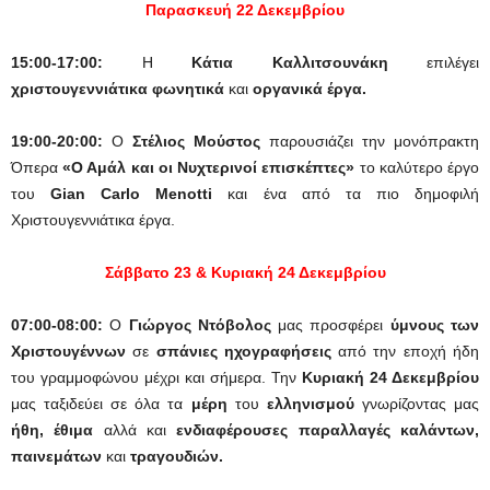
Παρασκευή 22 Δεκεμβρίου
15:00-17:00:
H
Κάτια Καλλιτσουνάκη
επιλέγει
χριστουγεννιάτικα φωνητικά
και
οργανικά έργα.
19:00-20:00:
Ο
Στέλιος Μούστος
παρουσιάζει την μονόπρακτη
Όπερα
«Ο Αμάλ και οι Νυχτερινοί επισκέπτες»
το καλύτερο έργο
του
Gian Carlo Menotti
και ένα από τα πιο δημοφιλή
Χριστουγεννιάτικα έργα.
Σάββατο 23 & Κυριακή 24 Δεκεμβρίου
07:00-08:00:
O
Γιώργος Ντόβολος
μας προσφέρει
ύμνους των
Χριστουγέννων
σε
σπάνιες ηχογραφήσεις
από την εποχή ήδη
του γραμμοφώνου μέχρι και σήμερα. Την
Κυριακή
24 Δεκεμβρίου
μας ταξιδεύει σε όλα τα
μέρη
του
ελληνισμού
γνωρίζοντας μας
ήθη, έθιμα
αλλά και
ενδιαφέρουσες παραλλαγές καλάντων,
παινεμάτων
και
τραγουδιών.