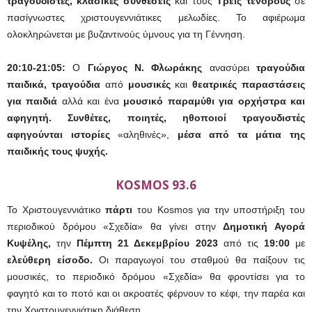
τραγουδιστές, κλασικές συνθέσεις
και τους
Τρείς τενόρους
σε
πασίγνωστες χριστουγεννιάτικες μελωδίες. Το αφιέρωμα
ολοκληρώνεται με βυζαντινούς ύμνους για τη Γέννηση.
20:10-21:05:
Ο
Γιώργος Ν. Φλωράκης
ανασύρει
τραγούδια
παιδικά, τραγούδια
από
μουσικές
και
θεατρικές παραστάσεις
για παιδιά
αλλά και ένα
μουσικό παραμύθι για ορχήστρα και
αφηγητή. Συνθέτες, ποιητές, ηθοποιοί τραγουδιστές
αφηγούνται ιστορίες
«αληθινές»,
μέσα από τα μάτια της
παιδικής τους ψυχής.
KOSMOS 93.6
Το Χριστουγεννιάτικο
πάρτι
του Kosmos για την υποστήριξη του
περιοδικού δρόμου «Σχεδία» θα γίνει στην
Δημοτική Αγορά
Κυψέλης,
την
Πέμπτη 21 Δεκεμβρίου 2023
από τις
19:00
με
ελεύθερη είσοδο.
Οι παραγωγοί του σταθμού θα παίξουν τις
μουσικές, το περιοδικό δρόμου «Σχεδία» θα φροντίσει για το
φαγητό και το ποτό και οι ακροατές φέρνουν το κέφι, την παρέα και
την Χριστουγεννιάτικη διάθεση.