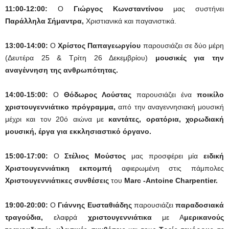
11:00-12:00:
Ο
Γιώργος Κωνσταντίνου
μας συστήνει
Παράλληλα Σήμαντρα,
Χριστιανικά και παγανιστικά.
13:00-14:00:
O
Χρίστος Παπαγεωργίου
παρουσιάζει σε δύο μέρη
(Δευτέρα 25 & Τρίτη 26 Δεκεμβρίου)
μουσικές για την
αναγέννηση της ανθρωπότητας.
14:00-15:00:
Ο
Θόδωρος Λούστας
παρουσιάζει ένα
ποικίλο
χριστουγεννιάτικο πρόγραμμα,
από την αναγεννησιακή μουσική
μέχρι και τον 20ό αιώνα με
καντάτες, ορατόρια, χορωδιακή
μουσική, έργα για εκκλησιαστικό όργανο.
15:00-17:00:
Ο
Στέλιος Μούστος
μας προσφέρει μία
ειδική
Χριστουγεννιάτικη εκπομπή
αφιερωμένη στις πάμπολες
Χριστουγεννιάτικες συνθέσεις
του
Marc -Antoine Charpentier.
19:00-20:00:
Ο
Γιάννης Ευσταθιάδης
παρουσιάζει
παραδοσιακά
τραγούδια,
ελαφρά
χριστουγεννιάτικα
με Α
μερικανούς