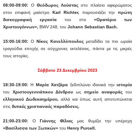
08:00-09:00:
Ο
Θεόδωρος Λούστας
στο πλαίσιο αφιερώματος
στον επιφανή μαέστρο
Karl Richter,
παρουσιάζει την
πρώτη
δισκογραφική εργασία
του στο
«Ορατόριο των
Χριστουγέννων»,
BWV 248, του
Johann Sebastian Bach.
15:00-16:00:
Ο
Νίκος Κανελλόπουλος
μεταδίδει τα πιο ωραία
τραγούδια εποχής σε σύγχρονες εκτελέσεις, πάντα με τις μικρές
τους ιστορίες.
Σάββατο 23 Δεκεμβρίου 2023
18:30-19:00:
H
Μαρία Χατζάρα
ξεδιπλώνει ιδανικά την
ιστορία
του
Χριστουγεννιάτικου Δένδρου
ως
σημείο αναφοράς
του
ελληνικού Δωδεκαημέρου,
αλλά και όπως αυτή αποτυπώνεται
στις
δυτικές χριστιανικές παραδόσεις.
21:00-23:00:
Ο
Γιάννης Φίλιας
μας θυμίζει την υπέροχη
«Βασίλισσα των Ξωτικών»
του
Henry Purcell.