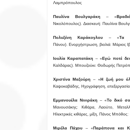
Λαμπρόπουλος
Παυλίνα Βουλγαράκη
– «
Βραδιά
Νικολόπουλος). Διασκευή: Παυλίνα Βουλγ
Πολυξένη Καράκογλου
– «
Τα ό
Πάνου). Ενορχήστρωση, βιολιά: Μάριος Ι
Ιουλία Καραπατάκη
– «
Εγώ ποτέ δε
Καλδάρας). Μπουζούκι: Θοδωρής Πετρόπο
Χριστίνα Μαξούρη
– «
Η ζωή μου ό
Καψοκαβάδης, Ηχογράφηση, επεξεργασία
Εμμανουέλα Νινιράκη
– «
Το δικό σ
Μανουσάκης: Κιθάρα, Λαούτο, Μεταλ
Ηλεκτρικές κιθάρες, μίξη, Πάνος Μπόθος:
Μιρέλα Πάχου
– «
Παράπονα και Κ