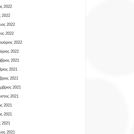
ος 2022
 2022
ιος 2022
ος 2022
υάριος 2022
άριος 2022
βριος 2021
ριος 2021
βριος 2021
μβριος 2021
υστος 2021
ος 2021
ος 2021
 2021
ιος 2021