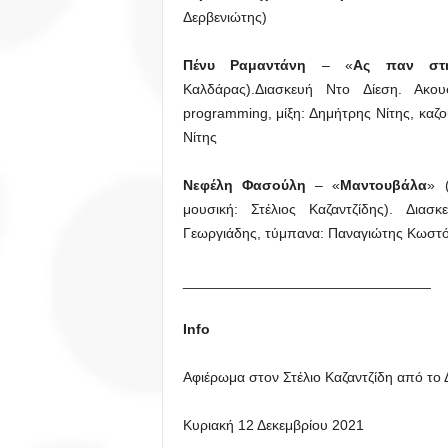
Δερβενιώτης)
Πένυ Ραμαντάνη
– «
Ας παν στ
Καλδάρας).Διασκευή Ντο Δίεση. Ακου
programming, μίξη: Δημήτρης Νίτης, καζ
Νίτης
Νεφέλη Φασούλη
– «
Μαντουβάλα
» 
μουσική: Στέλιος Καζαντζίδης). Δια
Γεωργιάδης, τύμπανα: Παναγιώτης Κωστό
_______________________________
Info
Αφιέρωμα στον Στέλιο Καζαντζίδη από το
Κυριακή 12 Δεκεμβρίου 2021