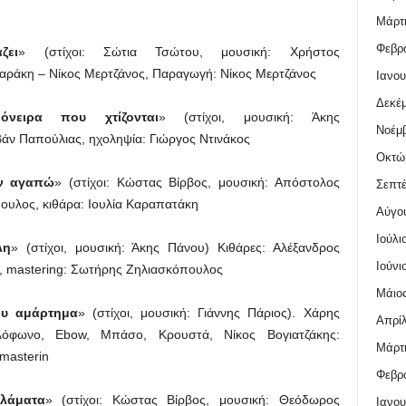
Μάρτι
Φεβρο
ζει
» (στίχοι: Σώτια Τσώτου, μουσική: Χρήστος
αράκη – Νίκος Μερτζάνος, Παραγωγή: Νίκος Μερτζάνος
Ιανου
Δεκέμ
νειρα που χτίζονται
» (στίχοι, μουσική: Άκης
Νοέμβ
βάν Παπούλιας, ηχοληψία: Γιώργος Ντινάκος
Οκτώ
ν αγαπώ
» (στίχοι: Κώστας Βίρβος, μουσική: Απόστολος
Σεπτέ
υλος, κιθάρα: Ιουλία Καραπατάκη
Αύγο
Ιούλι
λη
» (στίχοι, μουσική: Άκης Πάνου) Κιθάρες: Αλέξανδρος
Ιούνι
, mastering: Σωτήρης Ζηλιασκόπουλος
Μάιος
ου αμάρτημα
» (στίχοι, μουσική: Γιάννης Πάριος). Χάρης
Απρίλ
λόφωνο, Ebow, Μπάσο, Κρουστά, Νίκος Βογιατζάκης:
Μάρτι
 masterin
Φεβρο
λάματα
» (στίχοι: Κώστας Βίρβος, μουσική: Θεόδωρος
Ιανου