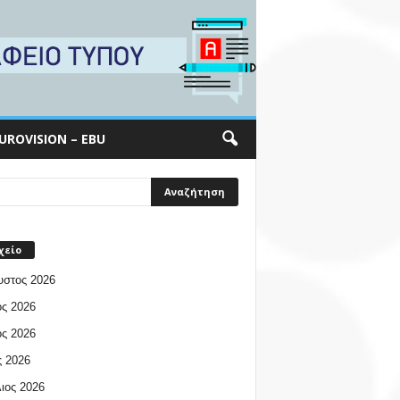
UROVISION – EBU
χείο
υστος 2026
ος 2026
ος 2026
 2026
ιος 2026