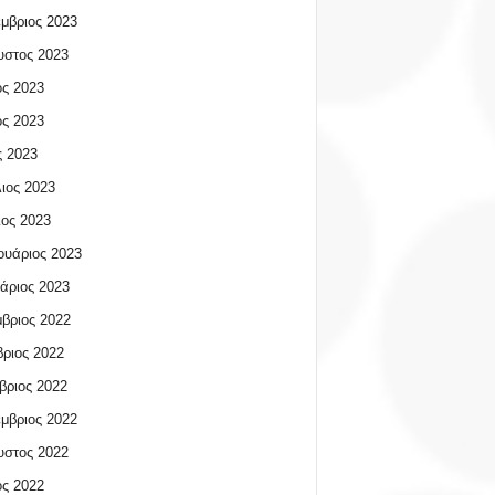
μβριος 2023
υστος 2023
ος 2023
ος 2023
 2023
ιος 2023
ος 2023
υάριος 2023
άριος 2023
βριος 2022
ριος 2022
βριος 2022
μβριος 2022
υστος 2022
ος 2022