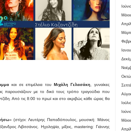
Ιούνι
Μάιος
Απρίλ
Μάρτι
Φεβρο
Ιανου
Δεκέμ
Νοέμβ
Οκτώ
αμμα
και σε επιμέλεια του
Μιχάλη Γελασάκη
, γυναίκες
Σεπτέ
νιάς παρουσιάζουν με το δικό τους τρόπο τραγούδια που
Αύγο
τζίδη. Από τις 8:00 το πρωί και στο ακριβώς κάθε ώρας θα
Ιούλι
Ιούνι
πήσω
» (στίχοι: Λευτέρης Παπαδόπουλος, μουσική: Μάνος
Μάιος
ανδρος Λιβιτσάνος. Ηχοληψία, μίξεις, mastering: Γιάννης
Απρίλ