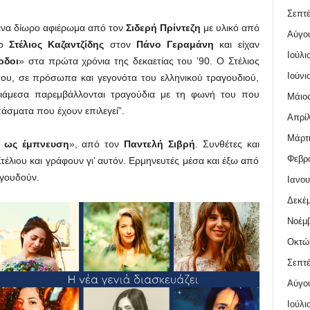
Σεπτέ
 ένα δίωρο αφιέρωμα από τον
Σιδερή Πρίντεζη
με υλικό από
Αύγο
 ο
Στέλιος Καζαντζίδης
στον
Πάνο Γεραμάνη
και είχαν
Ιούλι
ρδοι
» στα πρώτα χρόνια της δεκαετίας του ’90. Ο Στέλιος
Ιούνι
του, σε πρόσωπα και γεγονότα του ελληνικού τραγουδιού,
διάμεσα παρεμβάλλονται τραγούδια με τη φωνή του που
Μάιος
άσματα που έχουν επιλεγεί”.
Απρίλ
Μάρτι
η ως έμπνευση
», από τον
Παντελή Σιβρή
. Συνθέτες και
Φεβρο
τέλιου και γράφουν γι’ αυτόν. Ερμηνευτές μέσα και έξω από
αγουδούν.
Ιανου
Δεκέμ
Νοέμβ
Οκτώ
Σεπτέ
Αύγο
Ιούλι