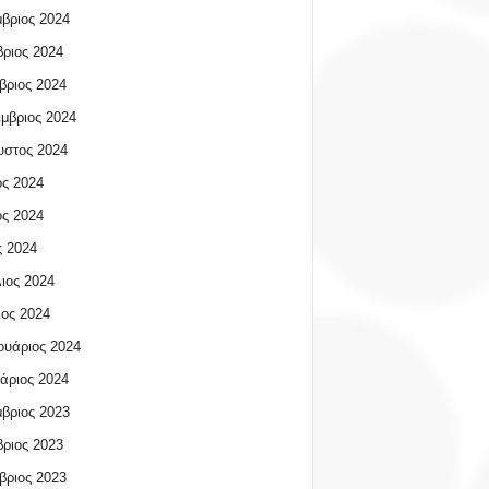
βριος 2024
ριος 2024
βριος 2024
μβριος 2024
υστος 2024
ος 2024
ος 2024
 2024
ιος 2024
ος 2024
υάριος 2024
άριος 2024
βριος 2023
ριος 2023
βριος 2023