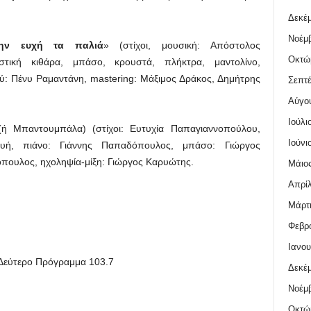
Δεκέμ
Νοέμβ
ην ευχή τα παλιά
» (στίχοι, μουσική: Απόστολος
Οκτώ
στική κιθάρα, μπάσο, κρουστά, πλήκτρα, μαντολίνο,
ού: Πένυ Ραμαντάνη, mastering: Μάξιμος Δράκος, Δημήτρης
Σεπτέ
Αύγο
Ιούλι
(ή Μπαντουμπάλα) (στίχοι: Ευτυχία Παπαγιαννοπούλου,
Ιούνι
σκευή, πιάνο: Γιάννης Παπαδόπουλος, μπάσο: Γιώργος
πουλος, ηχοληψία-μίξη: Γιώργος Καρυώτης.
Μάιος
Απρίλ
Μάρτι
Φεβρο
Ιανου
 Δεύτερο Πρόγραμμα 103.7
Δεκέμ
Νοέμβ
Οκτώ