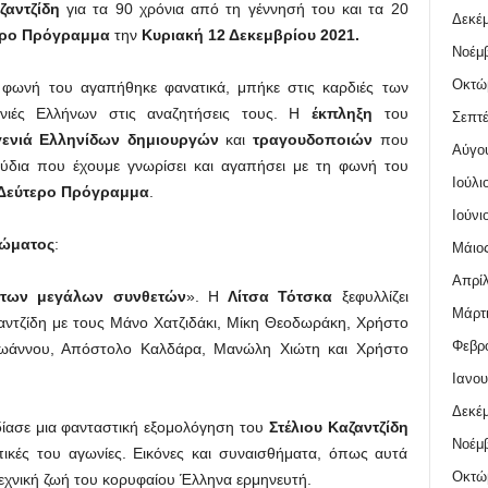
ζαντζίδη
για τα 90 χρόνια από τη γέννησή του και τα 20
Δεκέμ
ερο Πρόγραμμα
την
Κυριακή 12 Δεκεμβρίου 2021.
Νοέμβ
Οκτώ
φωνή του αγαπήθηκε φανατικά, μπήκε στις καρδιές των
νιές Ελλήνων στις αναζητήσεις τους. Η
έκπληξη
του
Σεπτέ
γενιά Ελληνίδων δημιουργών
και
τραγουδοποιών
που
Αύγο
δια που έχουμε γνωρίσει και αγαπήσει με τη φωνή του
Ιούλι
Δεύτερο Πρόγραμμα
.
Ιούνι
ρώματος
:
Μάιος
Απρίλ
ς των μεγάλων συνθετών
». Η
Λίτσα Τότσκα
ξεφυλλίζει
Μάρτι
ζαντζίδη με τους Μάνο Χατζιδάκι, Μίκη Θεοδωράκη, Χρήστο
Φεβρο
αϊωάννου, Απόστολο Καλδάρα, Μανώλη Χιώτη και Χρήστο
Ιανου
Δεκέμ
ίασε μια φανταστική εξομολόγηση του
Στέλιου Καζαντζίδη
Νοέμβ
πικές του αγωνίες. Εικόνες και συναισθήματα, όπως αυτά
Οκτώ
τεχνική ζωή του κορυφαίου Έλληνα ερμηνευτή.