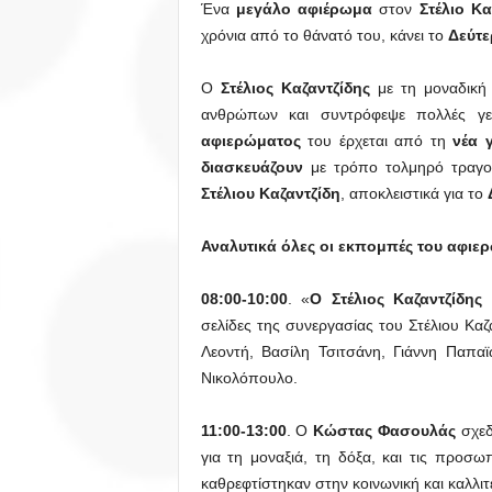
Ένα
μεγάλο αφιέρωμα
στον
Στέλιο Κα
χρόνια από το θάνατό του, κάνει το
Δεύτ
Ο
Στέλιος Καζαντζίδης
με τη μοναδική 
ανθρώπων και συντρόφεψε πολλές γε
αφιερώματος
του έρχεται από τη
νέα 
διασκευάζουν
με τρόπο τολμηρό τραγού
Στέλιου Καζαντζίδη
, αποκλειστικά για το
Αναλυτικά όλες οι εκπομπές του αφιε
08:00-10:00
. «
Ο Στέλιος Καζαντζίδη
σελίδες της συνεργασίας του Στέλιου Κα
Λεοντή, Βασίλη Τσιτσάνη, Γιάννη Παπ
Νικολόπουλο.
11:00-13:00
. Ο
Κώστας Φασουλάς
σχεδ
για τη μοναξιά, τη δόξα, και τις προσω
καθρεφτίστηκαν στην κοινωνική και καλλι