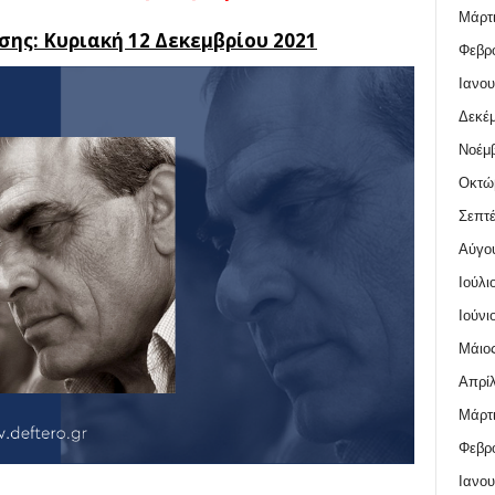
Μάρτι
ης: Κυριακή 12 Δεκεμβρίου 2021
Φεβρο
Ιανου
Δεκέμ
Νοέμβ
Οκτώ
Σεπτέ
Αύγο
Ιούλι
Ιούνι
Μάιος
Απρίλ
Μάρτι
Φεβρο
Ιανου