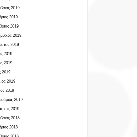
βριος 2019
ριος 2019
βριος 2019
μβριος 2019
υστος 2019
ος 2019
ος 2019
 2019
ιος 2019
ος 2019
υάριος 2019
άριος 2019
βριος 2018
ριος 2018
βριος 2018