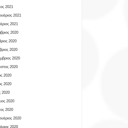
ος 2021
υάριος 2021
άριος 2021
βριος 2020
ριος 2020
βριος 2020
μβριος 2020
υστος 2020
ος 2020
ος 2020
 2020
ιος 2020
ος 2020
υάριος 2020
άριος 2020