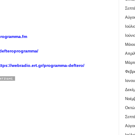
Σεπτέ
Αύγο
Ιούλι
Ιούνι
programma.fm
Μάιος
defteroprogramma/
Απρίλ
Μάρτι
ttps://webradio.ert.gr/programma-deftero/
Φεβρο
ΑΝΤΖΊΔΗΣ
Ιανου
Δεκέμ
Νοέμβ
Οκτώ
Σεπτέ
Αύγο
Ιούλι