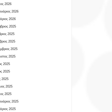
ος 2026
υάριος 2026
άριος 2026
βριος 2025
ριος 2025
βριος 2025
μβριος 2025
υστος 2025
ος 2025
ος 2025
 2025
ιος 2025
ος 2025
υάριος 2025
άριος 2025