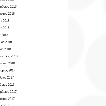
μβριος 2018
υστος 2018
ος 2018
ος 2018
 2018
ιος 2018
ος 2018
υάριος 2018
άριος 2018
βριος 2017
ριος 2017
βριος 2017
μβριος 2017
υστος 2017
ος 2017