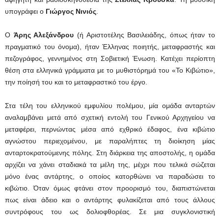
υπογράφει ο
Γιώργος Νινιός
.
Ο
Άρης Αλεξάνδρου
(ή Αριστοτέλης Βασιλειάδης, όπως ήταν το
πραγματικό του όνομα), ήταν Έλληνας ποιητής, μεταφραστής και
πεζογράφος, γεννημένος στη Σοβιετική Ένωση. Κατέχει περίοπτη
θέση στα ελληνικά γράμματα με το μυθιστόρημά του «Το Κιβώτιο»,
την ποίησή του και το μεταφραστικό του έργο.
Στα τέλη του ελληνικού εμφυλίου πολέμου, μία ομάδα ανταρτών
αναλαμβάνει μετά από σχετική εντολή του Γενικού Αρχηγείου να
μεταφέρει, περνώντας μέσα από εχθρικό έδαφος, ένα κιβώτιο
αγνώστου περιεχομένου, με παραλήπτες τη διοίκηση μίας
ανταρτοκρατούμενης πόλης. Στη διάρκεια της αποστολής, η ομάδα
αρχίζει να χάνει σταδιακά τα μέλη της, μέχρι που τελικά σώζεται
μόνο ένας αντάρτης, ο οποίος κατορθώνει να παραδώσει το
κιβώτιο. Όταν όμως φτάνει στον προορισμό του, διαπιστώνεται
πως είναι άδειο και ο αντάρτης φυλακίζεται από τους άλλους
συντρόφους του ως δολιοφθορέας. Σε μια συγκλονιστική