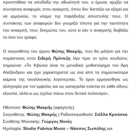
προσπάθεια να αποδείξει την αθωότητά του, ο ήρωας αρχίζει να
συντάσσει αναφορές στον ανακριτή, όπου δεν διστάζει να εξηγεί και
να ερμηνεύει, το νόημα της παράδοξης αποστολής τους. Ο
συντάκτης των αναφορών δεν γνωρίζει τίποτα για την ταυτότητα
του ανακριτή, τους δεσμώτες του, ούτε κι εάν ο ανακριτής διαβάζει
τα όσα του γράφει.
Ο σκηνοθέτης του έργου
Φώτης Μακρής
, που θα μιλήσει για την
παράσταση στον
Σιδερή Πρίντεζη
λίγο πριν το τρίτο κουδούνι,
σημειώνει: «Το Κιβώτιο είναι το μοναδικό μυθιστόρημα του Άρη
Αλεξάνδρου και έχει χαρακτηριστεί ως ένα από τα σημαντικότερα
κείμενα της νεοελληνικής λογοτεχνίας. Το έργο ερμηνεύθηκε ως
αλληγορία για τον εμφύλιο και ως καταγγελία ενάντια σε κάθε είδους
εξουσία, αλλά κι ως σχόλιο πάνω στον δυτικό πολιτισμό».
Ηθοποιοί:
Φώτης Μακρής
(αφηγητής)
Σκηνοθέτης:
Φώτης Μακρής
| Ραδιοσκηνοθεσία:
Στέλλα Κρούσκα
Συνθέτης Μουσικής:
Γιώργος Νινιός
Ηχοληψία:
Studio
Fabrica
Music
– Νάσσος Σωπύλης
και