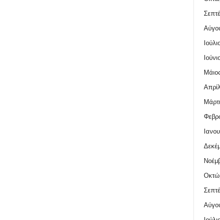
Σεπτέ
Αύγο
Ιούλι
Ιούνι
Μάιος
Απρίλ
Μάρτι
Φεβρο
Ιανου
Δεκέμ
Νοέμβ
Οκτώ
Σεπτέ
Αύγο
Ιούλι