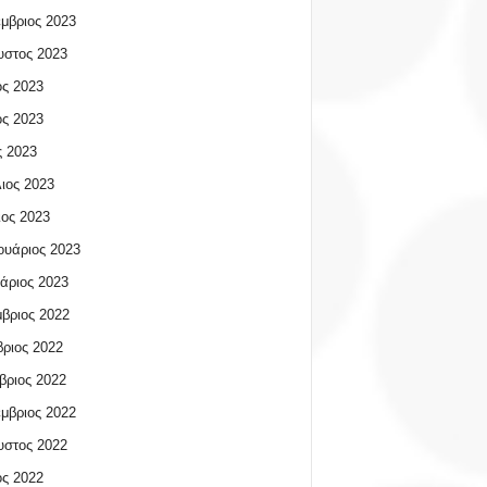
μβριος 2023
υστος 2023
ος 2023
ος 2023
 2023
ιος 2023
ος 2023
υάριος 2023
άριος 2023
βριος 2022
ριος 2022
βριος 2022
μβριος 2022
υστος 2022
ος 2022