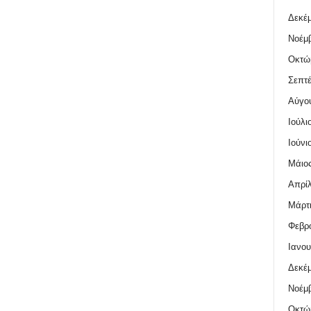
Δεκέμ
Νοέμβ
Οκτώ
Σεπτέ
Αύγο
Ιούλι
Ιούνι
Μάιος
Απρίλ
Μάρτι
Φεβρο
Ιανου
Δεκέμ
Νοέμβ
Οκτώ