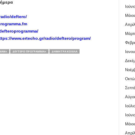
Σήμερα
Ιούνι
Μάιος
radio/deftero/
programma.fm
Απρίλ
defteroprogramma/
Μάρτι
ttps://www.ertecho.gr/radio/deftero/program/
Φεβρο
Ιανου
ΜΑΝ»
ΔΕΎΤΕΡΟ ΠΡΌΓΡΑΜΜΑ»
ΔΉΜΗΤΡΑ ΚΌΧΙΛΑ
Δεκέμ
Νοέμβ
Οκτώ
Σεπτέ
Αύγο
Ιούλι
Ιούνι
Μάιος
Απρίλ