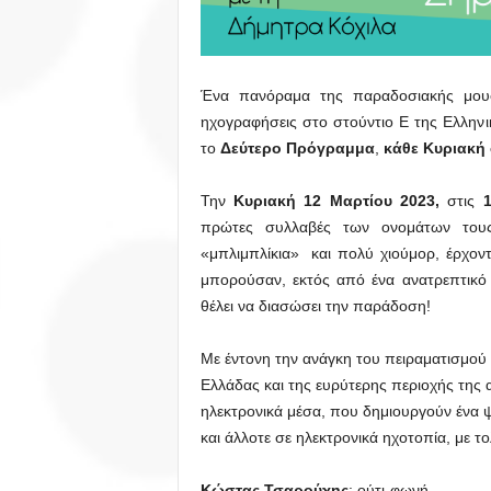
Ένα πανόραμα της παραδοσιακής μουσ
ηχογραφήσεις στο στούντιο Ε της Ελλην
το
Δεύτερο Πρόγραμμα
,
κάθε Κυριακή 
Την
Κυριακή 12 Μαρτίου 2023,
στις
πρώτες συλλαβές των ονομάτων τους
«μπλιμπλίκια» και πολύ χιούμορ, έρχοντ
μπορούσαν, εκτός από ένα ανατρεπτικό
θέλει να διασώσει την παράδοση!
Με έντονη την ανάγκη του πειραματισμού 
Ελλάδας και της ευρύτερης περιοχής της 
ηλεκτρονικά μέσα, που δημιουργούν ένα 
και άλλοτε σε ηλεκτρονικά ηχοτοπία, με το
Κώστας Τσαρούχης
: ούτι-φωνή