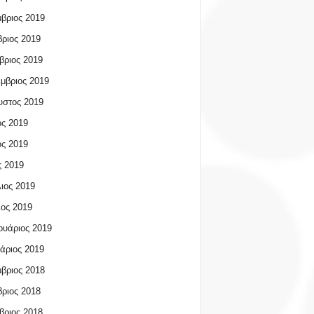
βριος 2019
ριος 2019
βριος 2019
μβριος 2019
υστος 2019
ος 2019
ος 2019
 2019
ιος 2019
ος 2019
υάριος 2019
άριος 2019
βριος 2018
ριος 2018
βριος 2018