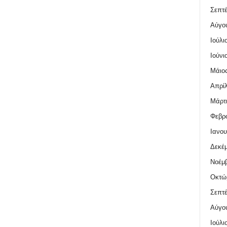
Σεπτέ
Αύγο
Ιούλι
Ιούνι
Μάιος
Απρίλ
Μάρτι
Φεβρο
Ιανου
Δεκέμ
Νοέμβ
Οκτώ
Σεπτέ
Αύγο
Ιούλι