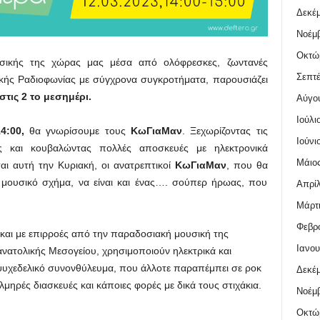
Δεκέμ
Νοέμβ
Οκτώ
ικής της χώρας μας μέσα από ολόφρεσκες, ζωντανές
Σεπτέ
ικής Ραδιοφωνίας με σύγχρονα συγκροτήματα, παρουσιάζει
στις 2 το μεσημέρι.
Αύγο
Ιούλι
14:00,
θα γνωρίσουμε τους
ΚωΓιαΜαν
. Ξεχωρίζοντας τις
Ιούνι
 και κουβαλώντας πολλές αποσκευές με ηλεκτρονικά
Μάιος
αι αυτή την Κυριακή, οι ανατρεπτικοί
ΚωΓιαΜαν
, που θα
 μουσικό σχήμα, να είναι και ένας…. σούπερ ήρωας, που
Απρίλ
Μάρτι
Φεβρο
και με επιρροές από την παραδοσιακή μουσική της
Ιανου
ανατολικής Μεσογείου, χρησιμοποιούν ηλεκτρικά και
ψυχεδελικό συνονθύλευμα, που άλλοτε παραπέμπει σε ροκ
Δεκέμ
λμηρές διασκευές και κάποιες φορές με δικά τους στιχάκια.
Νοέμβ
Οκτώ