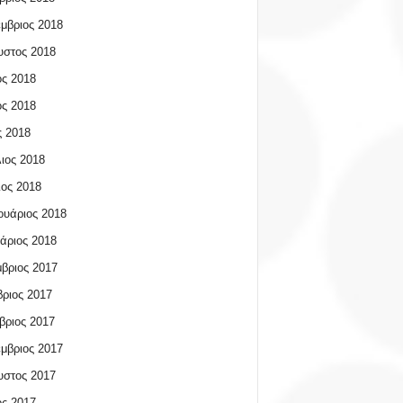
μβριος 2018
υστος 2018
ος 2018
ος 2018
 2018
ιος 2018
ος 2018
υάριος 2018
άριος 2018
βριος 2017
ριος 2017
βριος 2017
μβριος 2017
υστος 2017
ος 2017