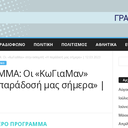
ΡΑΔΙΌΦΩΝΟ
ΠΟΛΙΤΙΚΉ
ΠΟΛΙΤΙΣΜΌΣ
ΑΘΛΗΤΙΚΆ
E
Οι «ΚωΓιαΜαν» στην εκπομπή «Η παράδοσή μας σήμερα» | 12.03.2023
ΩΝΟ
ΜΜΑ: Οι «ΚωΓιαΜαν»
Αρ
 παράδοσή μας σήμερα» |
Αύγο
Ιούλι
Ιούνι
Μάιος
ΕΡΟ ΠΡΟΓΡΑΜΜΑ
Απρίλ