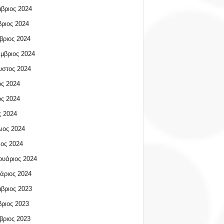
βριος 2024
ριος 2024
βριος 2024
μβριος 2024
υστος 2024
ος 2024
ος 2024
 2024
ιος 2024
ος 2024
υάριος 2024
άριος 2024
βριος 2023
ριος 2023
βριος 2023