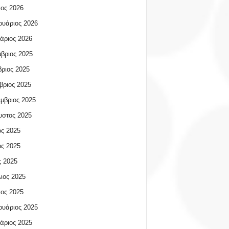
ος 2026
υάριος 2026
άριος 2026
βριος 2025
ριος 2025
βριος 2025
μβριος 2025
υστος 2025
ος 2025
ος 2025
 2025
ιος 2025
ος 2025
υάριος 2025
άριος 2025