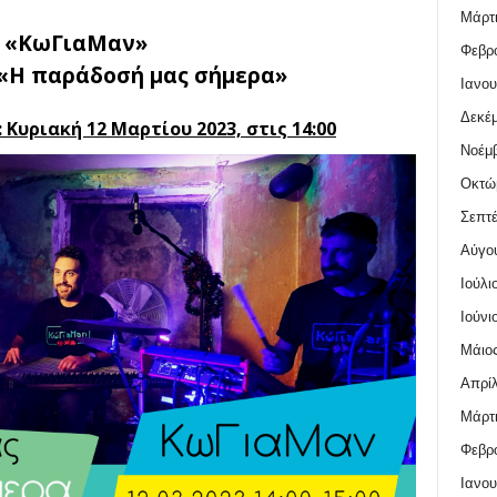
Μάρτι
ι «ΚωΓιαΜαν»
Φεβρο
«Η παράδοσή μας σήμερα»
Ιανου
Δεκέμ
 Κυριακή 12
Μαρτίου 2023, στις 14:00
Νοέμβ
Οκτώ
Σεπτέ
Αύγο
Ιούλι
Ιούνι
Μάιος
Απρίλ
Μάρτι
Φεβρο
Ιανου