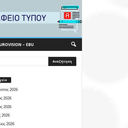
UROVISION – EBU
χείο
υστος 2026
ος 2026
ος 2026
 2026
ιος 2026