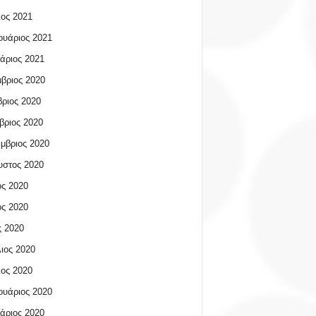
ος 2021
υάριος 2021
άριος 2021
βριος 2020
ριος 2020
βριος 2020
μβριος 2020
υστος 2020
ος 2020
ος 2020
 2020
ιος 2020
ος 2020
υάριος 2020
άριος 2020