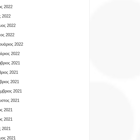
ος 2022
 2022
ιος 2022
ος 2022
υάριος 2022
άριος 2022
βριος 2021
ριος 2021
βριος 2021
μβριος 2021
υστος 2021
ος 2021
ος 2021
 2021
ιος 2021