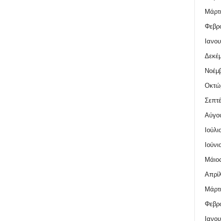
Μάρτι
Φεβρο
Ιανου
Δεκέμ
Νοέμβ
Οκτώ
Σεπτέ
Αύγο
Ιούλι
Ιούνι
Μάιος
Απρίλ
Μάρτι
Φεβρο
Ιανου