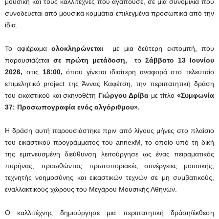
μουσική και τους καλλιτέχνες που αγαπούσε, σε μια συνομιλία που
συνοδεύεται από μουσικά κομμάτια επιλεγμένα προσωπικά από την
ίδια.
Το αφιέρωμα
ολοκληρώνεται
με μια δεύτερη εκπομπή, που
παρουσιάζεται
σε πρώτη μετάδοση,
το
Σάββατο 13 Ιουνίου
2026,
στις
18:00,
όπου γίνεται ιδιαίτερη αναφορά στο τελευταίο
επιμελητικό project της Άννας Καφέτση, την περιπατητική δράση
του εικαστικού και σκηνοθέτη
Γιώργου Δρίβα
με τίτλο
«Συμφωνία
37: Προσωπογραφία ενός αλγόριθμου».
Η δράση αυτή παρουσιάστηκε πριν από λίγους μήνες στο πλαίσιο
του εικαστικού προγράμματος του annexM, το οποίο υπό τη δική
της εμπνευσμένη διεύθυνση λειτούργησε ως ένας πειραματικός
πυρήνας, προωθώντας πρωτοποριακές συνέργειες μουσικής,
τεχνητής νοημοσύνης και εικαστικών τεχνών σε μη συμβατικούς,
εναλλακτικούς χώρους του Μεγάρου Μουσικής Αθηνών.
Ο καλλιτέχνης δημιούργησε μια περιπατητική δράση/έκθεση