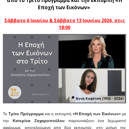
από το Τρίτο Πρόγραμμα και την εκπομπή «Η
Εποχή των Εικόνων»
Σάββατο 6 Ιουνίου & Σάββατο 13 Ιουνίου 2026, στις
18:00
Το
Τρίτο Πρόγραμμα
και η εκπομπή
«Η Εποχή των Εικόνων»
με
την
Κατερίνα Ζαχαροπούλου
παρουσιάζουν ένα ξεχωριστό
αφιέρωμα, αποτελούμενο από δύο εκπομπές, στη μνήμη της