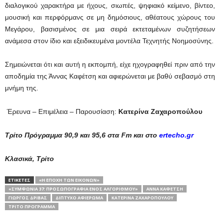
διαλογικού χαρακτήρα με ήχους, σιωπές, ψηφιακό κείμενο, βίντεο,
μουσική και περφόρμανς σε μη δημόσιους, αθέατους χώρους του
Μεγάρου, βασισμένος σε μια σειρά εκτεταμένων συζητήσεων
ανάμεσα στον ίδιο και εξειδικευμένα μοντέλα Τεχνητής Νοημοσύνης.
Σημειώνεται ότι και αυτή η εκπομπή, είχε ηχογραφηθεί πριν από την
αποδημία της Άννας Καφέτση και αφιερώνεται με βαθύ σεβασμό στη
μνήμη της.
Έρευνα – Επιμέλεια – Παρουσίαση:
Κατερίνα Ζαχαροπούλου
Τρίτο Πρόγραμμα 90,9 και 95,6 στα Fm και στο
ertecho.gr
Κλασικά, Τρίτο
ΕΤΙΚΕΤΕΣ
«Η ΕΠΟΧΉ ΤΩΝ ΕΙΚΌΝΩΝ»
«ΣΥΜΦΩΝΊΑ 37: ΠΡΟΣΩΠΟΓΡΑΦΊΑ ΕΝΌΣ ΑΛΓΌΡΙΘΜΟΥ»
ΆΝΝΑ ΚΑΦΈΤΣΗ
ΓΙΏΡΓΟΣ ΔΡΊΒΑΣ
ΔΊΠΤΥΧΟ ΑΦΙΈΡΩΜΑ
ΚΑΤΕΡΊΝΑ ΖΑΧΑΡΟΠΟΎΛΟΥ
ΤΡΊΤΟ ΠΡΌΓΡΑΜΜΑ