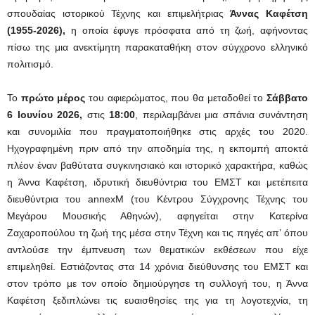
σπουδαίας ιστορικού Τέχνης και επιμελήτριας
Άννας Καφέτση
(1955-2026),
η οποία έφυγε πρόσφατα από τη ζωή, αφήνοντας
πίσω της μια ανεκτίμητη παρακαταθήκη στον σύγχρονο ελληνικό
πολιτισμό.
Το
πρώτο μέρος
του αφιερώματος, που θα μεταδοθεί το
Σάββατο
6 Ιουνίου 2026,
στις
18:00
, περιλαμβάνει μια σπάνια συνάντηση
και συνομιλία που πραγματοποιήθηκε στις αρχές του 2020.
Ηχογραφημένη πριν από την αποδημία της, η εκπομπή αποκτά
πλέον έναν βαθύτατα συγκινησιακό και ιστορικό χαρακτήρα, καθώς
η Άννα Καφέτση, ιδρυτική διευθύντρια του ΕΜΣΤ και μετέπειτα
διευθύντρια του annexM (του Κέντρου Σύγχρονης Τέχνης του
Μεγάρου Μουσικής Αθηνών), αφηγείται στην Κατερίνα
Ζαχαροπούλου τη ζωή της μέσα στην Τέχνη και τις πηγές απ’ όπου
αντλούσε την έμπνευση των θεματικών εκθέσεων που είχε
επιμεληθεί. Εστιάζοντας στα 14 χρόνια διεύθυνσης του ΕΜΣΤ και
στον τρόπο με τον οποίο δημιούργησε τη συλλογή του, η Άννα
Καφέτση ξεδιπλώνει τις ευαισθησίες της για τη λογοτεχνία, τη