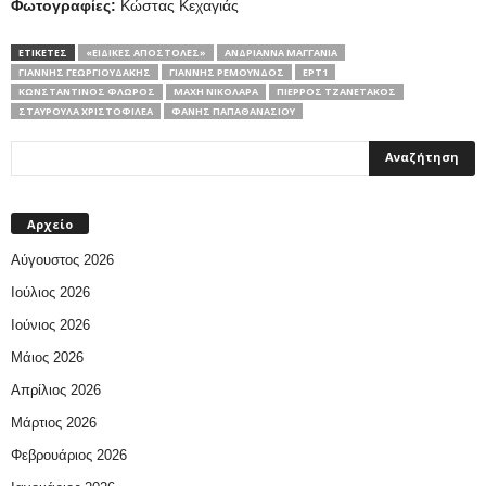
Φωτογραφίες:
Κώστας Κεχαγιάς
ΕΤΙΚΕΤΕΣ
«ΕΙΔΙΚΈΣ ΑΠΟΣΤΟΛΈΣ»
ΑΝΔΡΙΆΝΝΑ ΜΑΓΓΑΝΙΆ
ΓΙΆΝΝΗΣ ΓΕΩΡΓΙΟΥΔΆΚΗΣ
ΓΙΆΝΝΗΣ ΡΕΜΟΎΝΔΟΣ
ΕΡΤ1
ΚΩΝΣΤΑΝΤΊΝΟΣ ΦΛΏΡΟΣ
ΜΆΧΗ ΝΙΚΟΛΆΡΑ
ΠΙΈΡΡΟΣ ΤΖΑΝΕΤΆΚΟΣ
ΣΤΑΥΡΟΎΛΑ ΧΡΙΣΤΟΦΙΛΈΑ
ΦΆΝΗΣ ΠΑΠΑΘΑΝΑΣΊΟΥ
Αρχείο
Αύγουστος 2026
Ιούλιος 2026
Ιούνιος 2026
Μάιος 2026
Απρίλιος 2026
Μάρτιος 2026
Φεβρουάριος 2026