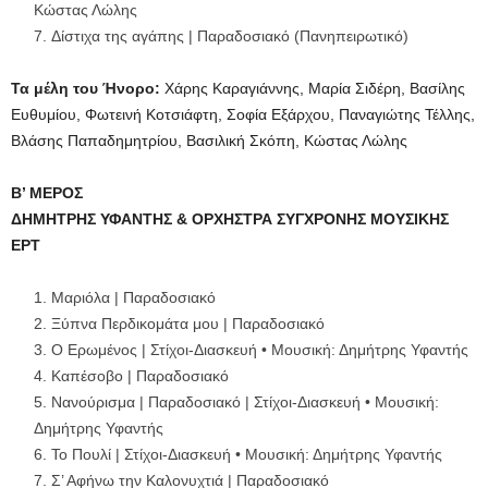
Κώστας Λώλης
Δίστιχα της αγάπης | Παραδοσιακό (Πανηπειρωτικό)
Τα μέλη του Ήνορο:
Χάρης Καραγιάννης, Μαρία Σιδέρη, Βασίλης
Ευθυμίου, Φωτεινή Κοτσιάφτη, Σοφία Εξάρχου, Παναγιώτης Τέλλης,
Βλάσης Παπαδημητρίου, Βασιλική Σκόπη, Κώστας Λώλης
Β’ ΜΕΡΟΣ
ΔΗΜΗΤΡΗΣ ΥΦΑΝΤΗΣ & ΟΡΧΗΣΤΡΑ ΣΥΓΧΡΟΝΗΣ ΜΟΥΣΙΚΗΣ
ΕΡΤ
Μαριόλα | Παραδοσιακό
Ξύπνα Περδικομάτα μου | Παραδοσιακό
Ο Ερωμένος | Στίχοι-Διασκευή • Μουσική: Δημήτρης Υφαντής
Καπέσοβο | Παραδοσιακό
Νανούρισμα | Παραδοσιακό | Στίχοι-Διασκευή • Μουσική:
Δημήτρης Υφαντής
Το Πουλί | Στίχοι-Διασκευή • Μουσική: Δημήτρης Υφαντής
Σ’ Αφήνω την Καλονυχτιά | Παραδοσιακό