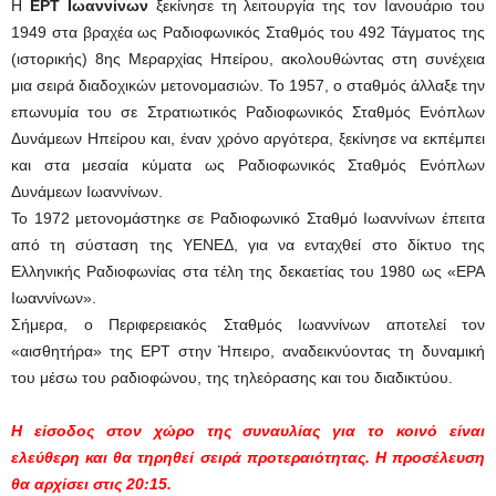
Η
ΕΡΤ Ιωαννίνων
ξεκίνησε τη λειτουργία της τον Ιανουάριο του
1949 στα βραχέα ως Ραδιοφωνικός Σταθμός του 492 Τάγματος της
(ιστορικής) 8ης Μεραρχίας Ηπείρου, ακολουθώντας στη συνέχεια
μια σειρά διαδοχικών μετονομασιών. Το 1957, ο σταθμός άλλαξε την
επωνυμία του σε Στρατιωτικός Ραδιοφωνικός Σταθμός Ενόπλων
Δυνάμεων Ηπείρου και, έναν χρόνο αργότερα, ξεκίνησε να εκπέμπει
και στα μεσαία κύματα ως Ραδιοφωνικός Σταθμός Ενόπλων
Δυνάμεων Ιωαννίνων.
Το 1972 μετονομάστηκε σε Ραδιοφωνικό Σταθμό Ιωαννίνων έπειτα
από τη σύσταση της ΥΕΝΕΔ, για να ενταχθεί στο δίκτυο της
Ελληνικής Ραδιοφωνίας στα τέλη της δεκαετίας του 1980 ως «ΕΡΑ
Ιωαννίνων».
Σήμερα, ο Περιφερειακός Σταθμός Ιωαννίνων αποτελεί τον
«αισθητήρα» της ΕΡΤ στην Ήπειρο, αναδεικνύοντας τη δυναμική
του μέσω του ραδιοφώνου, της τηλεόρασης και του διαδικτύου.
Η είσοδος στον χώρο της συναυλίας για το κοινό είναι
ελεύθερη και θα τηρηθεί σειρά προτεραιότητας. Η προσέλευση
θα αρχίσει στις 20:15.