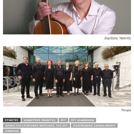
Δημήτρης Υφαντής
Ήνορο
ΕΤΙΚΕΤΕΣ
ΔΗΜΉΤΡΗΣ ΥΦΑΝΤΉΣ
ΕΡΤ
ΕΡΤ ΙΩΑΝΝΊΝΩΝ
ΟΡΧΉΣΤΡΑ ΣΎΓΧΡΟΝΗΣ ΜΟΥΣΙΚΉΣ ΤΗΣ ΕΡΤ
ΠΟΛΥΦΩΝΙΚΌ ΣΧΉΜΑ ΉΝΟΡΟ
ΣΥΝΑΥΛΙΑ