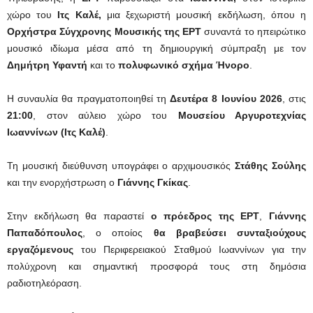
χώρο του
Ιτς Καλέ,
μια ξεχωριστή μουσική εκδήλωση, όπου η
Ορχήστρα Σύγχρονης Μουσικής
της ΕΡΤ
συναντά το ηπειρώτικο
μουσικό ιδίωμα μέσα από τη δημιουργική σύμπραξη με τον
Δημήτρη Υφαντή
και το
πολυφωνικό σχήμα Ήνορο
.
Η συναυλία θα πραγματοποιηθεί τη
Δευτέρα 8 Ιουνίου 2026
, στις
21:00
, στον αύλειο χώρο του
Μουσείου Αργυροτεχνίας
Ιωαννίνων (Ιτς Καλέ)
.
Τη μουσική διεύθυνση υπογράφει ο αρχιμουσικός
Στάθης Σούλης
και την ενορχήστρωση ο
Γιάννης Γκίκας
.
Στην εκδήλωση θα παραστεί
ο πρόεδρος της ΕΡΤ
,
Γιάννης
Παπαδόπουλος
, ο οποίος
θα βραβεύσει συνταξιούχους
εργαζόμενους
του Περιφερειακού Σταθμού Ιωαννίνων για την
πολύχρονη και σημαντική προσφορά τους στη δημόσια
ραδιοτηλεόραση.