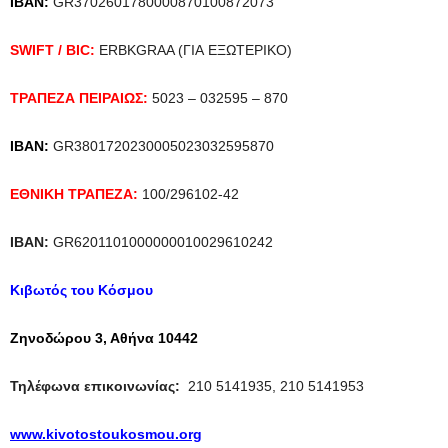
IBAN:
GR3702601780000870100872073
SWIFT / BIC:
ERBKGRAA (ΓΙΑ ΕΞΩΤΕΡΙΚΟ)
ΤΡΑΠΕΖΑ ΠΕΙΡΑΙΩΣ:
5023 – 032595 – 870
IBAN:
GR3801720230005023032595870
ΕΘΝΙΚΗ ΤΡΑΠΕΖΑ:
100/296102-42
IBAN:
GR6201101000000010029610242
Κιβωτός του Κόσμου
Ζηνοδώρου 3, Αθήνα 10442
Τηλέφωνα επικοινωνίας:
210 5141935, 210 5141953
www.kivotostoukosmou.org