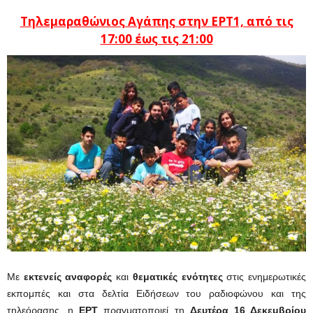
Τηλεμαραθώνιος Αγάπης στην ΕΡΤ1, από τις
17:00 έως τις 21:00
Με
εκτενείς αναφορές
και
θεματικές ενότητες
στις ενημερωτικές
εκπομπές και στα δελτία Ειδήσεων του ραδιοφώνου και της
τηλεόρασης, η
ΕΡΤ
πραγματοποιεί τη
Δευτέρα 16 Δεκεμβρίου