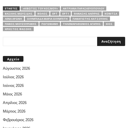
ΕΤΙΚΕΤΕΣ
«ΚΙΒΩΤΌΣ ΤΟΥ ΚΌΣΜΟΥ»
ΑΝΤΡΙΆΝΑ ΠΑΡΑΣΚΕΥΟΠΟΎΛΟΥ
ΒΑΣΊΛΗΣ ΜΩΥΣΊΔΗΣ
ΒΟΛΟΣ
ΕΡΤ
ΕΡΤ1
ΘΑΝΆΣΗΣ ΑΛΕΥΡΆΣ
ΚΌΝΙΤΣΑ
ΛΈΝΑ ΑΡΏΝΗ
ΟΛΥΜΠΙΆΔΑ ΜΑΡΊΑ ΟΛΥΜΠΊΤΗ
ΠΑΝΑΓΙΏΤΗΣ ΚΑΤΣΟΎΛΗΣ
ΠΆΝΟΣ ΜΟΥΖΟΥΡΆΚΗΣ
ΠΩΓΩΝΙΑΝΉ
ΤΗΛΕΜΑΡΑΘΏΝΙΟΣ ΑΓΆΠΗΣ
ΧΙΟΣ
ΧΡΉΣΤΟΣ ΦΑΣΌΗΣ
Αρχείο
Αύγουστος 2026
Ιούλιος 2026
Ιούνιος 2026
Μάιος 2026
Απρίλιος 2026
Μάρτιος 2026
Φεβρουάριος 2026