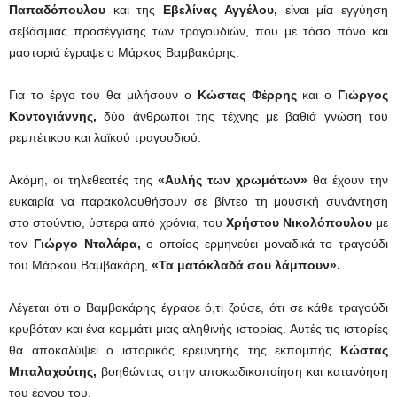
Παπαδόπουλου
και της
Εβελίνας Αγγέλου,
είναι μία εγγύηση
σεβάσμιας προσέγγισης των τραγουδιών, που με τόσο πόνο και
μαστοριά έγραψε ο Μάρκος Βαμβακάρης.
Για το έργο του θα μιλήσουν ο
Κώστας Φέρρης
και ο
Γιώργος
Κοντογιάννης,
δύο άνθρωποι της τέχνης με βαθιά γνώση του
ρεμπέτικου και λαϊκού τραγουδιού.
Ακόμη, οι τηλεθεατές της
«Αυλής των χρωμάτων»
θα έχουν την
ευκαιρία να παρακολουθήσουν σε βίντεο τη μουσική συνάντηση
στο στούντιο, ύστερα από χρόνια, του
Χρήστου Νικολόπουλου
με
τον
Γιώργο Νταλάρα,
ο οποίος ερμηνεύει μοναδικά το τραγούδι
του Μάρκου Βαμβακάρη,
«Τα ματόκλαδά σου λάμπουν».
Λέγεται ότι ο Βαμβακάρης έγραφε ό,τι ζούσε, ότι σε κάθε τραγούδι
κρυβόταν και ένα κομμάτι μιας αληθινής ιστορίας. Αυτές τις ιστορίες
θα αποκαλύψει ο ιστορικός ερευνητής της εκπομπής
Κώστας
Μπαλαχούτης,
βοηθώντας στην αποκωδικοποίηση και κατανόηση
του έργου του.