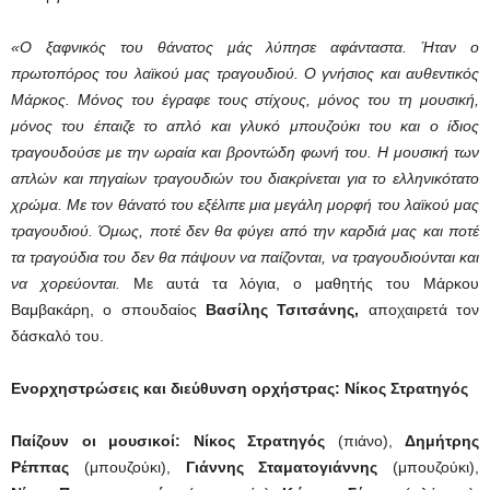
«Ο ξαφνικός του θάνατος μάς λύπησε αφάνταστα. Ήταν ο
πρωτοπόρος του λαϊκού μας τραγουδιού. Ο γνήσιος και αυθεντικός
Μάρκος. Μόνος του έγραφε τους στίχους, μόνος του τη μουσική,
μόνος του έπαιζε το απλό και γλυκό μπουζούκι του και ο ίδιος
τραγουδούσε με την ωραία και βροντώδη φωνή του. Η μουσική των
απλών και πηγαίων τραγουδιών του διακρίνεται για το ελληνικότατο
χρώμα. Με τον θάνατό του εξέλιπε μια μεγάλη μορφή του λαϊκού μας
τραγουδιού. Όμως, ποτέ δεν θα φύγει από την καρδιά μας και ποτέ
τα τραγούδια του δεν θα πάψουν να παίζονται, να τραγουδιούνται και
να χορεύονται.
Με αυτά τα λόγια, ο μαθητής του Μάρκου
Βαμβακάρη, ο σπουδαίος
Βασίλης Τσιτσάνης,
αποχαιρετά τον
δάσκαλό του.
Ενορχηστρώσεις και διεύθυνση ορχήστρας: Νίκος Στρατηγός
Παίζουν οι μουσικοί: Νίκος Στρατηγός
(πιάνο),
Δημήτρης
Ρέππας
(μπουζούκι),
Γιάννης
Σταματογιάννης
(μπουζούκι),