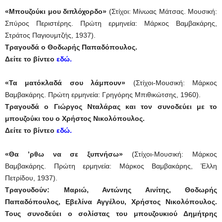
«Μπουζούκι μου διπλόχορδο»
(Στίχοι: Μίνωας Μάτσας. Μουσική:
Σπύρος Περιστέρης. Πρώτη ερμηνεία: Μάρκος Βαμβακάρης,
Στράτος Παγιουμτζής, 1937).
Τραγουδά ο Θοδωρής Παπαδόπουλος.
Δείτε το βίντεο
εδώ.
«Τα ματόκλαδά σου λάμπουν»
(Στίχοι-Μουσική: Μάρκος
Βαμβακάρης. Πρώτη ερμηνεία: Γρηγόρης Μπιθικώτσης, 1960).
Τραγουδά ο Γιώργος Νταλάρας και τον συνοδεύει με το
μπουζούκι του ο Χρήστος Νικολόπουλος.
Δείτε το βίντεο
εδώ.
«Θα ’ρθω να σε ξυπνήσω»
(Στίχοι-Μουσική: Μάρκος
Βαμβακάρης. Πρώτη ερμηνεία: Μάρκος Βαμβακάρης, Έλλη
Πετρίδου, 1937).
Τραγουδούν:
Μαριώ, Αντώνης Αινίτης, Θοδωρής
Παπαδόπουλος, Εβελίνα Αγγέλου, Χρήστος Νικολόπουλος.
Τους συνοδεύει ο σολίστας του μπουζουκιού Δημήτρης