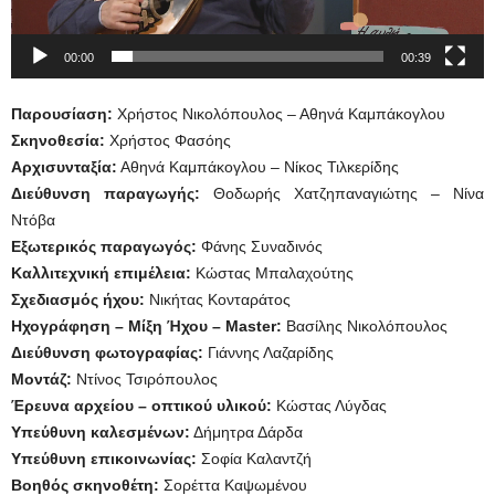
00:00
00:39
Παρουσίαση:
Χρήστος Νικολόπουλος – Αθηνά Καμπάκογλου
Σκηνοθεσία:
Χρήστος Φασόης
Αρχισυνταξία:
Αθηνά Καμπάκογλου – Νίκος Τιλκερίδης
Διεύθυνση παραγωγής:
Θοδωρής Χατζηπαναγιώτης – Νίνα
Ντόβα
Εξωτερικός παραγωγός:
Φάνης Συναδινός
Καλλιτεχνική επιμέλεια:
Κώστας Μπαλαχούτης
Σχεδιασμός ήχου:
Νικήτας Κονταράτος
Ηχογράφηση – Μίξη Ήχου – Master:
Βασίλης Νικολόπουλος
Διεύθυνση φωτογραφίας:
Γιάννης Λαζαρίδης
Μοντάζ:
Ντίνος Τσιρόπουλος
Έρευνα αρχείου – οπτικού υλικού:
Κώστας Λύγδας
Υπεύθυνη καλεσμένων:
Δήμητρα Δάρδα
Υπεύθυνη επικοινωνίας:
Σοφία Καλαντζή
Βοηθός σκηνοθέτη:
Σορέττα Καψωμένου