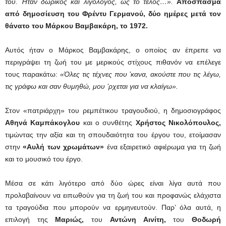
του. Ήταν δωρικός και λιγόλογος, ώς το τέλος…».
Απόσπασμα
από δημοσίευση του Φρέντυ Γερμανού, δύο ημέρες μετά τον
θάνατο του Μάρκου Βαμβακάρη, το 1972.
Αυτός ήταν ο Μάρκος Βαμβακάρης, ο οποίος αν έπρεπε να
περιγράψει τη ζωή του με μερικούς στίχους πιθανόν να επέλεγε
τους παρακάτω:
«Όλες τις τέχνες που ’κανα, ακούστε που τις λέγω,
τις γράφω και σαν θυμηθώ, μου ’ρχεται για να κλαίγω».
Στον «πατριάρχη» του ρεμπέτικου τραγουδιού, η δημοσιογράφος
Αθηνά Καμπάκογλου
και ο συνθέτης
Χρήστος Νικολόπουλος,
τιμώντας την αξία και τη σπουδαιότητα του έργου του, ετοίμασαν
στην
«Αυλή των χρωμάτων»
ένα εξαιρετικό αφιέρωμα για τη ζωή
και το μουσικό του έργο.
Μέσα σε κάτι λιγότερο από δύο ώρες είναι λίγα αυτά που
προλαβαίνουν να ειπωθούν για τη ζωή του και προφανώς ελάχιστα
τα τραγούδια που μπορούν να ερμηνευτούν. Παρ’ όλα αυτά, η
επιλογή της
Μαριώς,
του
Αντώνη Αινίτη,
του
Θοδωρή