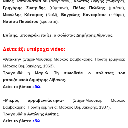
Νίκος Παπαναστασίου
(ακορντεόν),
Κώστας Σέγγης
(πλήκτρα),
Γρηγόρης Συντρίδης
(τύμπανα),
Πόλυς Πελέλης
(μπάσο),
Μανώλης Κόττορος
(βιολί),
Βαγγέλης Κονταράτος
(κιθάρα),
Νατάσα Παυλάτου
(κρουστά).
Επίσης, μπουζούκι παίζει ο σολίστας Δημήτρης Λίβανος.
Δείτε έξι υπέροχα video:
«Άτακτη»
(Στίχοι-Μουσική: Μάρκος Βαμβακάρης. Πρώτη ερμηνεία:
Μάρκος Βαμβακάρης, 1963).
Τραγουδά η Μαριώ. Τη συνοδεύει ο σολίστας του
μπουζουκιού Δημήτρης Λίβανος.
Δείτε το βίντεο
εδώ.
«Μικρός αρραβωνιάστηκα»
(Στίχοι-Μουσική: Μάρκος
Βαμβακάρης. Πρώτη ερμηνεία: Μάρκος Βαμβακάρης, 1937).
Τραγουδά ο Αντώνης Αινίτης.
Δείτε το βίντεο
εδώ.