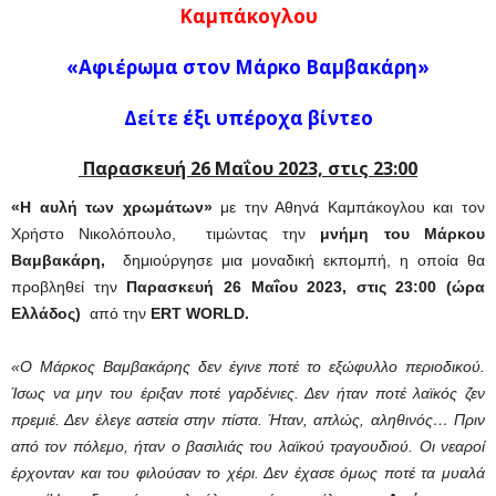
Καμπάκογλου
«Αφιέρωμα στον Μάρκο Βαμβακάρη»
Δείτε έξι υπέροχα βίντεο
Παρασκευή 26 Μαΐου 2023, στις 23:00
«Η αυλή των χρωμάτων»
με την Αθηνά Καμπάκογλου και τον
Χρήστο Νικολόπουλο, τιμώντας την
μνήμη του Μάρκου
Βαμβακάρη,
δημιούργησε μια μοναδική εκπομπή, η οποία θα
προβληθεί την
Παρασκευή 26
Μαΐου
2023, στις 23:00 (ώρα
Ελλάδος)
από την
ERT WORLD.
«Ο Μάρκος Βαμβακάρης δεν έγινε ποτέ το εξώφυλλο περιοδικού.
Ίσως να μην του έριξαν ποτέ γαρδένιες. Δεν ήταν ποτέ λαϊκός ζεν
πρεμιέ. Δεν έλεγε αστεία στην πίστα. Ήταν, απλώς, αληθινός…
Πριν
από τον πόλεμο, ήταν ο βασιλιάς του λαϊκού τραγουδιού. Οι νεαροί
έρχονταν και του φιλούσαν το χέρι. Δεν έχασε όμως ποτέ τα μυαλά