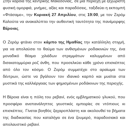
Στην καρδιά της κεντρικής Μακεδονίας, σε μια περιοχή με ξεχωριστή
φυσική ομορφιά, μνήμες, αξίες και παραδόσεις, ταξιδεύει η εκπομπή
«Φτάσαμε», την
Κυριακή 27 Απριλίου
, στις
19:00
, με τον Ζερόμ
Καλούτα να ανακαλύπτει την αυθεντική ταυτότητα της πανέμορφης
Βέροιας
.
Ο Ζερόμ φτάνει στον
κάμπο της Ημαθίας
την κατάλληλη στιγμή,
για να απολαύσει το θαύμα των ανθισμένων ροδακινιών της, ένα
μοναδικό θέαμα χιλιάδων στρεμμάτων καλυμμένων από
δισεκατομμύρια ροζ άνθη, που προσελκύει κάθε χρόνο επισκέπτες
από όλο τον κόσμο. Ο Ζερόμ συμμετέχει στο αραίωμα των
δέντρων, ώστε να βγάλουν τον ιδανικό καρπό και μυείται στα
μυστικά της καλλιέργειας των φημισμένων ροδάκινων της περιοχής.
Η Βέροια είναι η πόλη του ρεβανί, ενός εμβληματικού γλυκού, που
προσφέρει ανεπανάληπτες γευστικές εμπειρίες σε ντόπιους κι
επισκέπτες. Γίνεται βοηθός ζαχαροπλάστη και ακολουθεί τα βήματα
της διαδικασίας που καταλήγει σε ένα ζουμερό, παραδοσιακό και
απολαυστικό ρεβανί.