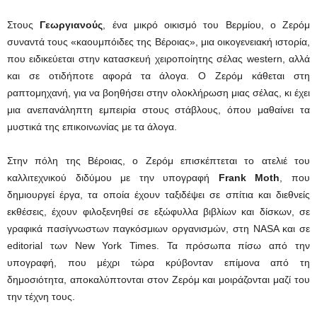
Στους
Γεωργιανούς
, ένα μικρό οικισμό του Βερμίου, ο Ζερόμ
συναντά τους «καουμπόιδες της Βέροιας», μια οικογενειακή ιστορία,
που ειδικεύεται στην κατασκευή χειροποίητης σέλας western, αλλά
και σε οτιδήποτε αφορά τα άλογα. Ο Ζερόμ κάθεται στη
ραπτομηχανή, για να βοηθήσει στην ολοκλήρωση μιας σέλας, κι έχει
μια ανεπανάληπτη εμπειρία στους στάβλους, όπου μαθαίνει τα
μυστικά της επικοινωνίας με τα άλογα.
Στην πόλη της Βέροιας, ο Ζερόμ επισκέπτεται το ατελιέ του
καλλιτεχνικού διδύμου με την υπογραφή
Frank Moth
, που
δημιουργεί έργα, τα οποία έχουν ταξιδέψει σε σπίτια και διεθνείς
εκθέσεις, έχουν φιλοξενηθεί σε εξώφυλλα βιβλίων και δίσκων, σε
γραφικά πασίγνωστων παγκόσμιων οργανισμών, στη NASA και σε
editorial των New York Times. Τα πρόσωπα πίσω από την
υπογραφή, που μέχρι τώρα κρύβονταν επίμονα από τη
δημοσιότητα, αποκαλύπτονται στον Ζερόμ και μοιράζονται μαζί του
την τέχνη τους.