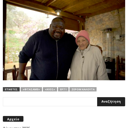
ΕΤΙΚΕΤΕΣ
«ΦΤΆΣΑΜΕ»
«ΧΊΟΣ»
ΕΡΤ1
ΖΕΡΌΜ ΚΑΛΟΎΤΑ
Αρχείο