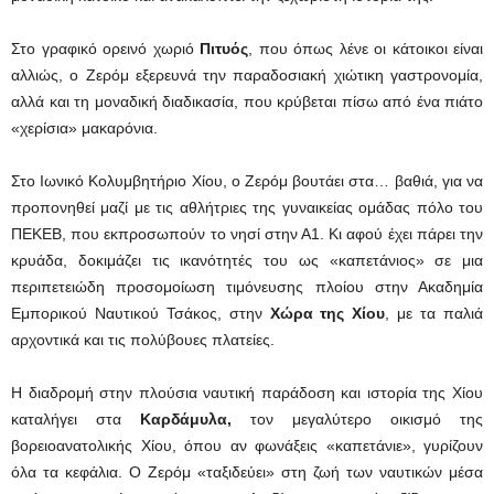
Στο γραφικό ορεινό χωριό
Πιτυός
, που όπως λένε οι κάτοικοι είναι
αλλιώς, ο Ζερόμ εξερευνά την παραδοσιακή χιώτικη γαστρονομία,
αλλά και τη μοναδική διαδικασία, που κρύβεται πίσω από ένα πιάτο
«χερίσια» μακαρόνια.
Στο Ιωνικό Κολυμβητήριο Χίου, ο Ζερόμ βουτάει στα… βαθιά, για να
προπονηθεί μαζί με τις αθλήτριες της γυναικείας ομάδας πόλο του
ΠΕΚΕΒ, που εκπροσωπούν το νησί στην Α1. Κι αφού έχει πάρει την
κρυάδα, δοκιμάζει τις ικανότητές του ως «καπετάνιος» σε μια
περιπετειώδη προσομοίωση τιμόνευσης πλοίου στην Ακαδημία
Εμπορικού Ναυτικού Τσάκος, στην
Χώρα της Χίου
, με τα παλιά
αρχοντικά και τις πολύβουες πλατείες.
Η διαδρομή στην πλούσια ναυτική παράδοση και ιστορία της Χίου
καταλήγει στα
Καρδάμυλα,
τον μεγαλύτερο οικισμό της
βορειοανατολικής Χίου, όπου αν φωνάξεις «καπετάνιε», γυρίζουν
όλα τα κεφάλια. Ο Ζερόμ «ταξιδεύει» στη ζωή των ναυτικών μέσα