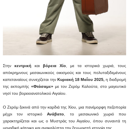
Στην
κεντρική
και
βόρεια Χίο
, με τα ιστορικά χωριά, τους
απόκρημνους μεσαιωνικούς οικισμούς και τους πολυταξιδεμένους
καπεταναίους συνεχίζεται την
Κυριακή 18
Μαΐου 2025,
η διαδρομή
της εκπομπής
«Φτάσαμε»
με τον Ζερόμ Καλούτα, στο μαγευτικό
νησί του βορειοανατολικού Αιγαίου.
Ο Ζερόμ ξεκινά από την καρδιά της Χίου, μια πανέμορφη πεζοπορία
μέχρι τον ιστορικό
Ανάβατο
, το μεσαιωνικό χωριό που
χαρακτηρίζεται και ως ο Μυστράς του Αιγαίου, όπου συναντά τη
μοναδική κάτοικο και ανακαλύπτει την ξεχωριστή ιστορία της.