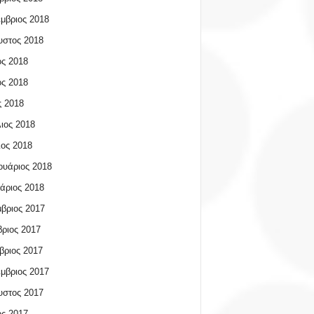
μβριος 2018
υστος 2018
ος 2018
ος 2018
 2018
ιος 2018
ος 2018
υάριος 2018
άριος 2018
βριος 2017
ριος 2017
βριος 2017
μβριος 2017
υστος 2017
ος 2017