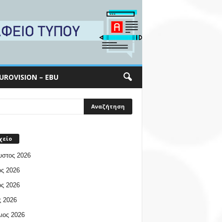
UROVISION – EBU
χείο
υστος 2026
ος 2026
ος 2026
 2026
ιος 2026