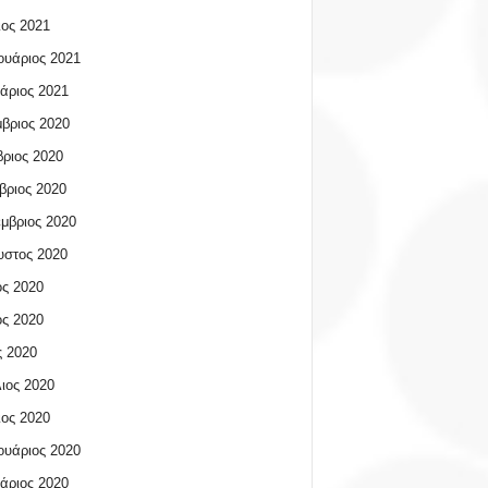
ος 2021
υάριος 2021
άριος 2021
βριος 2020
ριος 2020
βριος 2020
μβριος 2020
υστος 2020
ος 2020
ος 2020
 2020
ιος 2020
ος 2020
υάριος 2020
άριος 2020