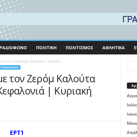
ΡΑΔΙΌΦΩΝΟ
ΠΟΛΙΤΙΚΉ
ΠΟΛΙΤΙΣΜΌΣ
ΑΘΛΗΤΙΚΆ
E
ύτα στην πανέμορφη Κεφαλονιά | Κυριακή...
ΤΗΛΕΌΡΑΣΗ
με τον Ζερόμ Καλούτα
Αρ
Κεφαλονιά | Κυριακή
Αύγο
Ιούλι
Ιούνι
Μάιος
ΕΡΤ1
Απρίλ