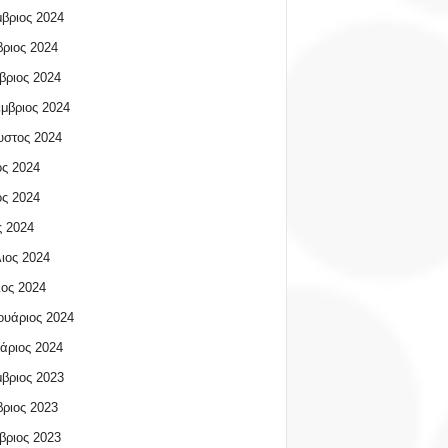
βριος 2024
ριος 2024
βριος 2024
μβριος 2024
υστος 2024
ος 2024
ος 2024
 2024
ιος 2024
ος 2024
υάριος 2024
άριος 2024
βριος 2023
ριος 2023
βριος 2023