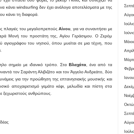
υ έχει σπάσει δύο φορές το ρεκόρ Γκίνες και συνεχίζει να
Σεπτέ
 να κάνει windsurfing δεν έχει ανάλογα αποτελέσματα με της
ου κάνει τη διαφορά.
Αύγο
Ιούλι
τις πλαγιές του μεγαλοπρεπούς
Αίνου
, για να συναντήσει με
Ιούνι
 Ιερά Μονή του προστάτη της, Αγίου Γεράσιμου. Ο Ζερόμ
Μάιος
ού αγιογράφου του νησιού, όπου μυείται σε μια τέχνη, που
.
Απρίλ
Μάρτι
ληλο σημείο με ιδανικό τρόπο. Στα
Βλαχάτα
, ένα από τα
Φεβρο
ναντά τον Σαράντη Αλιβιζάτο και τον Άγγελο Ανδρεάτο, δύο
Ιανου
νάμεις για την προώθηση της επτανησιακής μουσικής και
υσικό αποχαιρετισμό γεμάτο κέφι, μελωδία και πίστη στα
Δεκέμ
με ξεχωριστούς ανθρώπους.
Νοέμβ
Οκτώ
Σεπτέ
δέας
Αύγο
Ιούλι