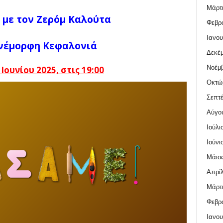
Μάρτι
»
με τον Ζερόμ Καλούτα
Φεβρο
Ιανου
νέμορφη Κεφαλονιά
Δεκέμ
Νοέμβ
Ιουνίου 2025, στις 19:00
Οκτώ
Σεπτέ
Αύγο
Ιούλι
Ιούνι
Μάιος
Απρίλ
Μάρτι
Φεβρο
Ιανου