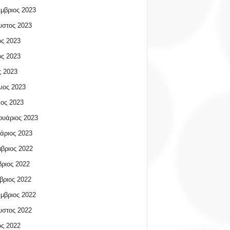
μβριος 2023
υστος 2023
ος 2023
ος 2023
 2023
ιος 2023
ος 2023
υάριος 2023
άριος 2023
βριος 2022
ριος 2022
βριος 2022
μβριος 2022
υστος 2022
ος 2022