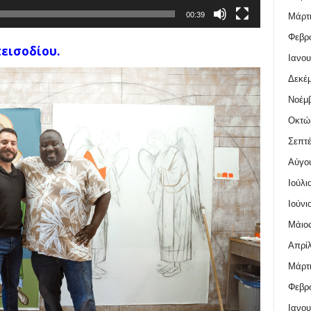
00:39
Μάρτι
Φεβρο
εισοδίου.
Ιανου
Δεκέμ
Νοέμβ
Οκτώ
Σεπτέ
Αύγο
Ιούλι
Ιούνι
Μάιος
Απρίλ
Μάρτι
Φεβρο
Ιανου