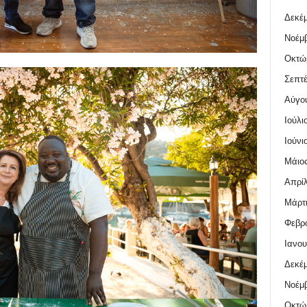
Δεκέμ
Νοέμβ
Οκτώ
Σεπτέ
Αύγο
Ιούλι
Ιούνι
Μάιος
Απρίλ
Μάρτι
Φεβρο
Ιανου
Δεκέμ
Νοέμβ
Οκτώ