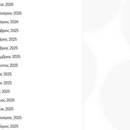
ος 2026
υάριος 2026
άριος 2026
βριος 2025
ριος 2025
βριος 2025
μβριος 2025
υστος 2025
ος 2025
ος 2025
 2025
ιος 2025
ος 2025
υάριος 2025
άριος 2025