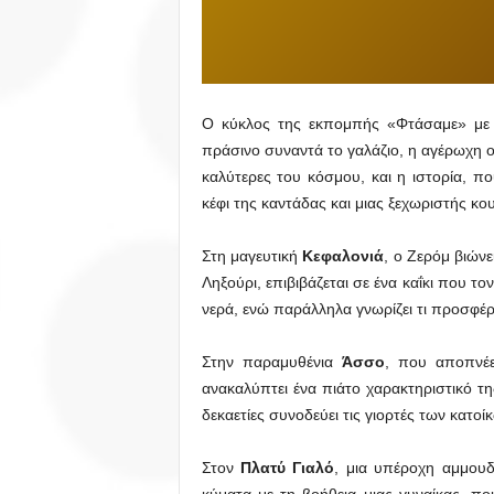
Ο κύκλος της εκπομπής «Φτάσαμε» με
πράσινο συναντά το γαλάζιο, η αγέρωχη ο
καλύτερες του κόσμου, και η ιστορία, π
κέφι της καντάδας και μιας ξεχωριστής κο
Στη μαγευτική
Κεφαλονιά
, ο Ζερόμ βιώνε
Ληξούρι, επιβιβάζεται σε ένα καΐκι που το
νερά, ενώ παράλληλα γνωρίζει τι προσφέρε
Στην παραμυθένια
Άσσο
, που αποπνέε
ανακαλύπτει ένα πιάτο χαρακτηριστικό τ
δεκαετίες συνοδεύει τις γιορτές των κατοί
Στον
Πλατύ Γιαλό
, μια υπέροχη αμμουδ