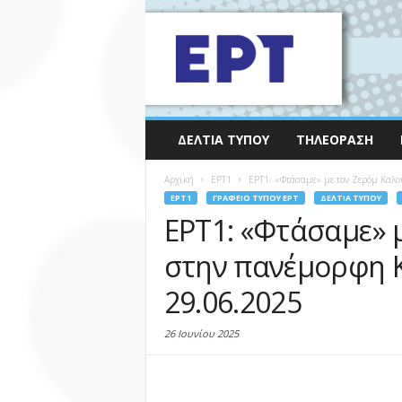
ΔΕΛΤΊΑ ΤΎΠΟΥ
ΤΗΛΕΌΡΑΣΗ
Αρχική
EΡΤ1
ΕΡΤ1: «Φτάσαμε» με τον Ζερόμ Καλο
EΡΤ1
ΓΡΑΦΕΊΟ ΤΎΠΟΥ ΕΡΤ
ΔΕΛΤΊΑ ΤΎΠΟΥ
ΕΡΤ1: «Φτάσαμε» 
στην πανέμορφη 
29.06.2025
26 Ιουνίου 2025