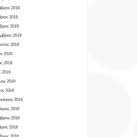
βριος 2019
ριος 2019
βριος 2019
μβριος 2019
υστος 2019
ος 2019
ος 2019
 2019
ιος 2019
ος 2019
υάριος 2019
άριος 2019
βριος 2018
ριος 2018
βριος 2018