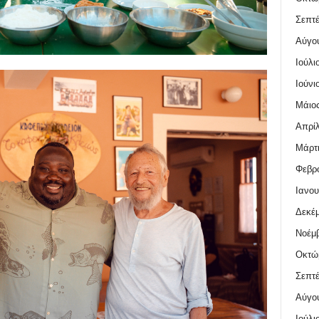
Σεπτέ
Αύγο
Ιούλι
Ιούνι
Μάιος
Απρίλ
Μάρτι
Φεβρο
Ιανου
Δεκέμ
Νοέμβ
Οκτώ
Σεπτέ
Αύγο
Ιούλι