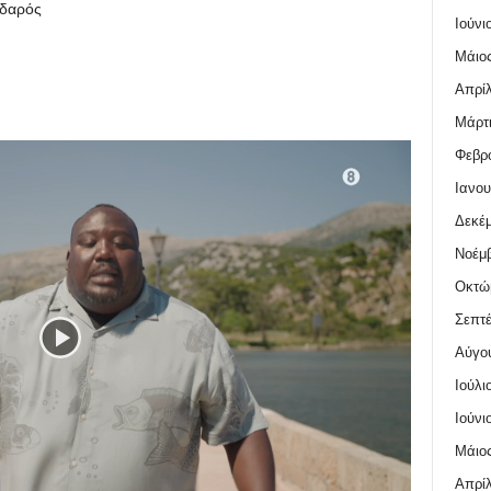
δαρός
Ιούνι
Μάιος
Απρίλ
Μάρτι
Φεβρο
Ιανου
Δεκέμ
Νοέμβ
Οκτώ
Σεπτέ
Αύγο
Ιούλι
Ιούνι
Μάιος
Απρίλ