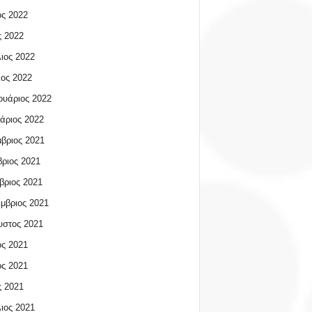
ος 2022
 2022
ιος 2022
ος 2022
υάριος 2022
άριος 2022
βριος 2021
ριος 2021
βριος 2021
μβριος 2021
υστος 2021
ος 2021
ος 2021
 2021
ιος 2021