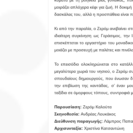
κύματα με τη βοήθεια μιας γυναίκας, πο
μοιράζει απλόχερα κέφι για ζωή. Η δοκιμή
δασκάλας του, αλλά η προσπάθεια είναι π
Κι από την παραλία, ο Ζερόμ ανεβαίνει σ
ιδιαίτερη συγκίνηση ως Γεράσιμος, την
επισκέπτεται το εργαστήριο του μοναδικ
μοιάζει με προσευχή με παλέτες και πινέλα
Το επεισόδιο ολοκληρώνεται στο κατάλ
μεγαλύτερα χωριά του νησιού, ο Ζερόμ συ
σπουδαίους δημιουργούς, που ένωσαν δυ
την επιβίωση της καντάδας, σ’ έναν μο
ταξίδια σε όμορφους τόπους, συντροφιά 
Παρουσίαση:
Ζερόμ Καλούτα
Σκηνοθεσία:
Ανδρέας Λουκάκος
Διεύθυνση παραγωγής:
Λάμπρος Παπα
Αρχισυνταξία:
Χριστίνα Κατσαντώνη