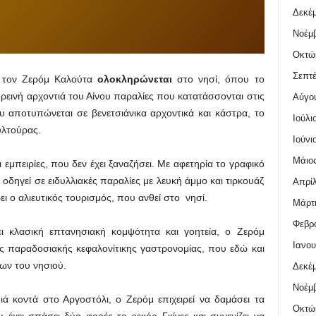
Δεκέμ
Νοέμβ
Οκτώ
Σεπτέ
 τον Ζερόμ Καλούτα
ολοκληρώνεται
στο νησί, όπου το
ρεινή αρχοντιά του Αίνου παραλίες που κατατάσσονται στις
Αύγο
ου αποτυπώνεται σε βενετσιάνικα αρχοντικά και κάστρα, το
Ιούλι
υλτούρας.
Ιούνι
Μάιος
ι εμπειρίες, που δεν έχει ξαναζήσει. Με αφετηρία το γραφικό
ν οδηγεί σε ειδυλλιακές παραλίες με λευκή άμμο και τιρκουάζ
Απρίλ
ι ο αλιευτικός τουρισμός, που ανθεί στο νησί.
Μάρτι
Φεβρο
ι κλασική επτανησιακή κομψότητα και γοητεία, ο Ζερόμ
Ιανου
ης παραδοσιακής κεφαλονίτικης γαστρονομίας, που εδώ και
κων του νησιού.
Δεκέμ
Νοέμβ
ιά κοντά στο Αργοστόλι, ο Ζερόμ επιχειρεί να δαμάσει τα
Οκτώ