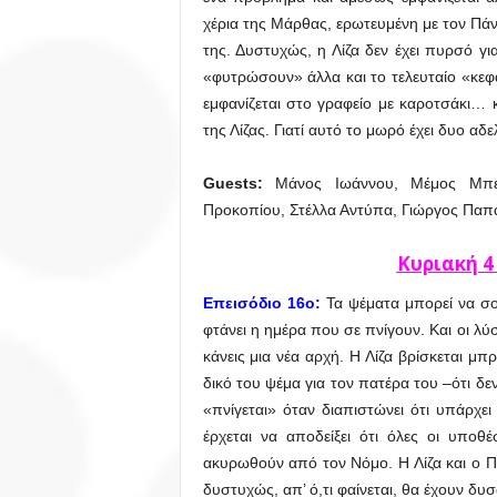
χέρια της Μάρθας, ερωτευμένη με τον Πάνο
της. Δυστυχώς, η Λίζα δεν έχει πυρσό γ
«φυτρώσουν» άλλα και το τελευταίο «κεφά
εμφανίζεται στο γραφείο με καροτσάκι… 
της Λίζας. Γιατί αυτό το μωρό έχει δυο α
Guests
:
Μάνος Ιωάννου, Μέμος Μπεγ
Προκοπίου, Στέλλα Αντύπα, Γιώργος Παπ
Κυριακή
4
Επεισόδιο 16ο:
Τα ψέματα μπορεί να σ
φτάνει η ημέρα που σε πνίγουν. Και οι λύσ
κάνεις μια νέα αρχή. Η Λίζα βρίσκεται μπ
δικό του ψέμα για τον πατέρα του –ότι δεν 
«πνίγεται» όταν διαπιστώνει ότι υπάρχε
έρχεται να αποδείξει ότι όλες οι υποθ
ακυρωθούν από τον Νόμο. Η Λίζα και ο Π
δυστυχώς, απ’ ό,τι φαίνεται, θα έχουν δυσ