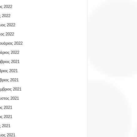
ος 2022
 2022
ιος 2022
ος 2022
υάριος 2022
άριος 2022
βριος 2021
ριος 2021
βριος 2021
μβριος 2021
υστος 2021
ος 2021
ος 2021
 2021
ιος 2021