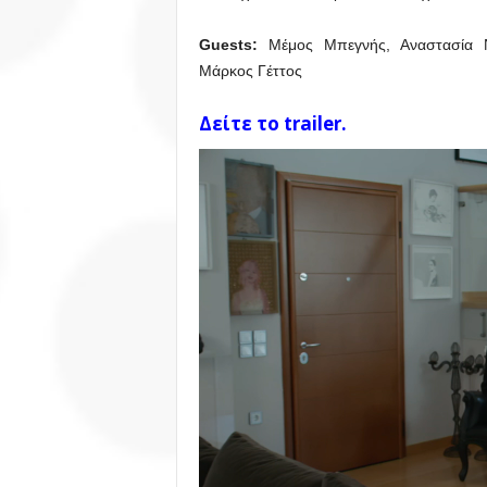
Guests
:
Μέμος Μπεγνής, Αναστασία Ντ
Μάρκος Γέττος
Δείτε το trailer.
Πρόγραμμα
Αναπαραγωγής
Βίντεο