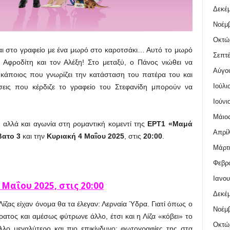
Δεκέμ
Νοέμβ
Οκτώ
ται στο γραφείο με ένα μωρό στο καροτσάκι… Αυτό το μωρό
Σεπτέ
 Αφροδίτη και τον Αλέξη! Στο μεταξύ, ο Πάνος νιώθει να
Αύγο
ι κάποιος που γνωρίζει την κατάσταση του πατέρα του και
Ιούλι
έσεις που κέρδιζε το γραφείο του Στεφανίδη μπορούν να
Ιούνι
Μάιος
, αλλά και αγωνία στη ρομαντική κομεντί της
ΕΡΤ1
«Μαμά
Απρίλ
βατο 3
και την
Κυριακή 4 Μαΐου 2025
, στις
20:00
.
Μάρτι
Φεβρο
Ιανου
3 Μαΐου
2025, στις 20:00
Δεκέμ
ίζας είχαν όνομα θα τα έλεγαν: Λερναία Ύδρα. Γιατί όπως ο
Νοέμβ
ρατος και αμέσως φύτρωνε άλλο, έτσι και η Λίζα «κόβει» το
Οκτώ
λλο μεγαλύτερο και πιο επικίνδυνο: φωτογραφίες της στα