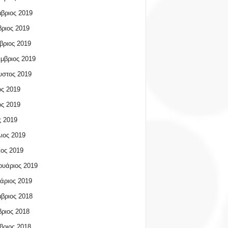
βριος 2019
ριος 2019
βριος 2019
μβριος 2019
υστος 2019
ος 2019
ος 2019
 2019
ιος 2019
ος 2019
υάριος 2019
άριος 2019
βριος 2018
ριος 2018
βριος 2018