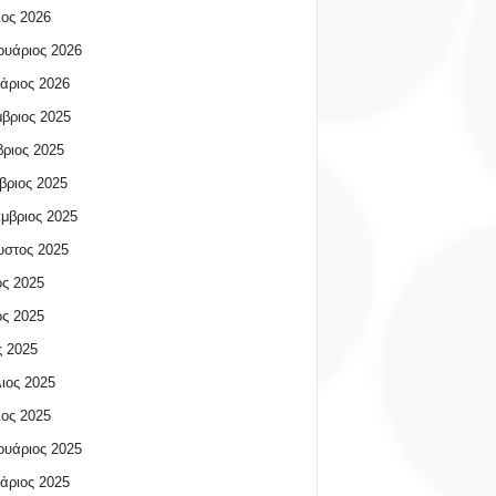
ος 2026
υάριος 2026
άριος 2026
βριος 2025
ριος 2025
βριος 2025
μβριος 2025
υστος 2025
ος 2025
ος 2025
 2025
ιος 2025
ος 2025
υάριος 2025
άριος 2025