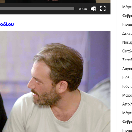
Μάρτι
00:40
Φεβρο
οδίου
Ιανου
Δεκέμ
Νοέμβ
Οκτώ
Σεπτέ
Αύγο
Ιούλι
Ιούνι
Μάιος
Απρίλ
Μάρτι
Φεβρο
Ιανου