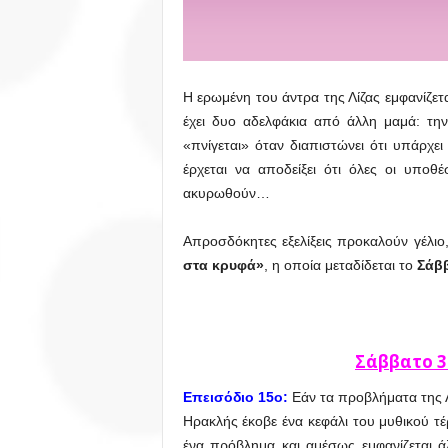
Η ερωμένη του άντρα της Λίζας εμφανίζε
έχει δυο αδελφάκια από άλλη μαμά: την
«πνίγεται» όταν διαπιστώνει ότι υπάρχε
έρχεται να αποδείξει ότι όλες οι υποθ
ακυρωθούν…
Απροσδόκητες εξελίξεις προκαλούν γέλιο
στα κρυφά»
, η οποία μεταδίδεται το
Σάβ
Σάββατο 
Επεισόδιο 15ο:
Εάν τα προβλήματα της Λ
Ηρακλής έκοβε ένα κεφάλι του μυθικού τέ
ένα πρόβλημα και αμέσως εμφανίζεται ά