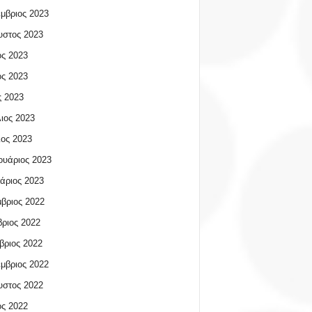
μβριος 2023
υστος 2023
ος 2023
ος 2023
 2023
ιος 2023
ος 2023
υάριος 2023
άριος 2023
βριος 2022
ριος 2022
βριος 2022
μβριος 2022
υστος 2022
ος 2022