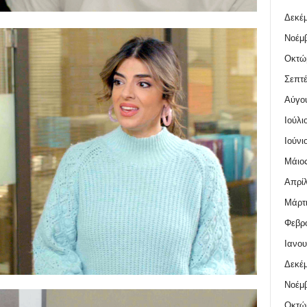
Δεκέμ
Νοέμβ
Οκτώ
Σεπτέ
Αύγο
Ιούλι
Ιούνι
Μάιος
Απρίλ
Μάρτι
Φεβρο
Ιανου
Δεκέμ
Νοέμβ
Οκτώ