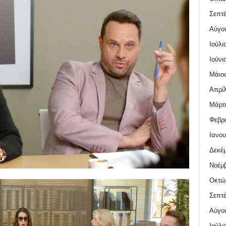
Σεπτέ
Αύγο
Ιούλι
Ιούνι
Μάιος
Απρίλ
Μάρτι
Φεβρο
Ιανου
Δεκέμ
Νοέμβ
Οκτώ
Σεπτέ
Αύγο
Ιούλι