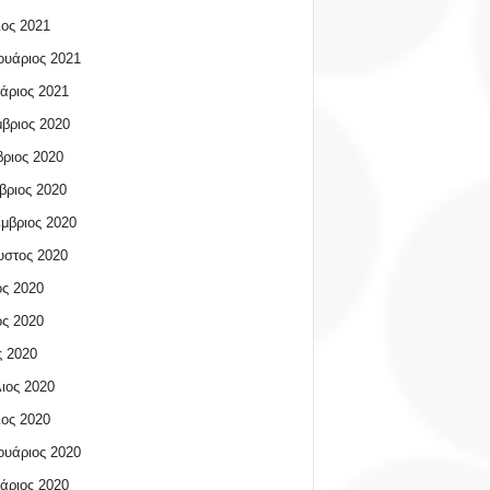
ος 2021
υάριος 2021
άριος 2021
βριος 2020
ριος 2020
βριος 2020
μβριος 2020
υστος 2020
ος 2020
ος 2020
 2020
ιος 2020
ος 2020
υάριος 2020
άριος 2020