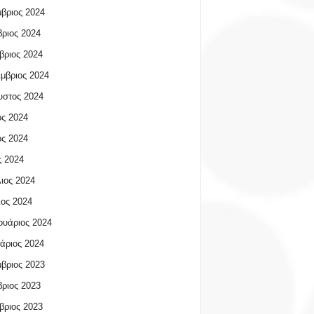
βριος 2024
ριος 2024
βριος 2024
μβριος 2024
υστος 2024
ος 2024
ος 2024
 2024
ιος 2024
ος 2024
υάριος 2024
άριος 2024
βριος 2023
ριος 2023
βριος 2023