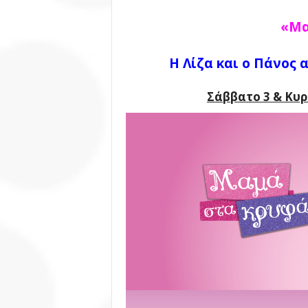
«Μα
Η Λίζα και ο Πάνος 
Σάββατο 3 & Κυρι