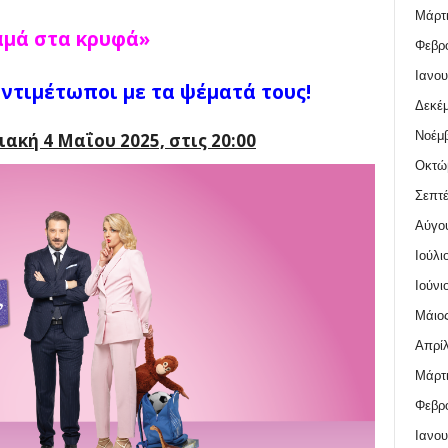
Μάρτι
μά στα κρυφά»
Φεβρο
Ιανου
αντιμέτωποι με τα ψέματά τους!
Δεκέμ
Νοέμβ
ακή 4 Μαΐου 2025, στις 20:00
Οκτώ
Σεπτέ
Αύγο
Ιούλι
Ιούνι
Μάιος
Απρίλ
Μάρτι
Φεβρο
Ιανου