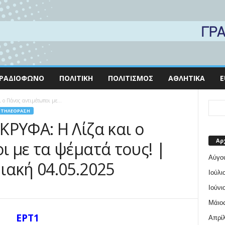
ΡΑΔΙΌΦΩΝΟ
ΠΟΛΙΤΙΚΉ
ΠΟΛΙΤΙΣΜΌΣ
ΑΘΛΗΤΙΚΆ
E
ο Πάνος αντιμέτωποι με...
ΤΗΛΕΌΡΑΣΗ
ΚΡΥΦΑ: Η Λίζα και ο
Αρ
ι με τα ψέματά τους! |
Αύγο
ιακή 04.05.2025
Ιούλι
Ιούνι
Μάιος
ΕΡΤ1
Απρίλ