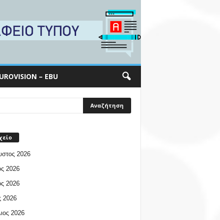
UROVISION – EBU
χείο
υστος 2026
ος 2026
ος 2026
 2026
ιος 2026