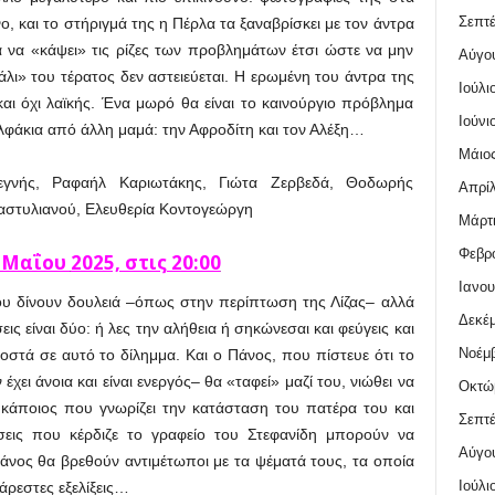
Σεπτέ
, και το στήριγμά της η Πέρλα τα ξαναβρίσκει με τον άντρα
ια να «κάψει» τις ρίζες των προβλημάτων έτσι ώστε να μην
Αύγο
λι» του τέρατος δεν αστειεύεται. Η ερωμένη του άντρα της
Ιούλι
και όχι λαϊκής. Ένα μωρό θα είναι το καινούργιο πρόβλημα
Ιούνι
δελφάκια από άλλη μαμά: την Αφροδίτη και τον Αλέξη…
Μάιος
νής, Ραφαήλ Καριωτάκης, Γιώτα Ζερβεδά, Θοδωρής
Απρίλ
αστυλιανού, Ελευθερία Κοντογεώργη
Μάρτι
Φεβρο
 Μαΐου
2025, στις 20:00
Ιανου
ου δίνουν δουλειά –όπως στην περίπτωση της Λίζας– αλλά
Δεκέμ
εις είναι δύο: ή λες την αλήθεια ή σηκώνεσαι και φεύγεις και
Νοέμβ
ροστά σε αυτό το δίλημμα. Και ο Πάνος, που πίστευε ότι το
έχει άνοια και είναι ενεργός– θα «ταφεί» μαζί του, νιώθει να
Οκτώ
ι κάποιος που γνωρίζει την κατάσταση του πατέρα του και
Σεπτέ
έσεις που κέρδιζε το γραφείο του Στεφανίδη μπορούν να
Αύγο
άνος θα βρεθούν αντιμέτωποι με τα ψέματά τους, τα οποία
Ιούλι
άρεστες εξελίξεις…