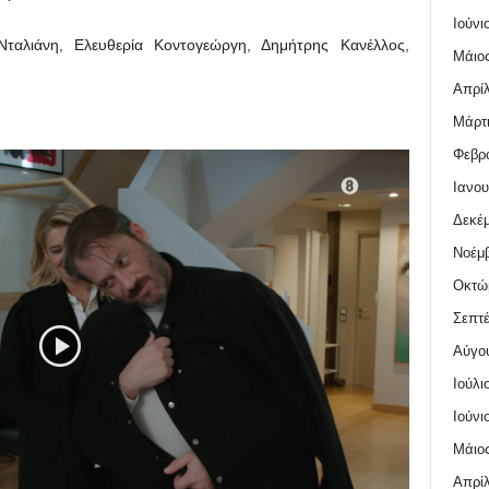
Ιούνι
αλιάνη, Ελευθερία Κοντογεώργη, Δημήτρης Κανέλλος,
Μάιος
Απρίλ
Μάρτι
Φεβρο
Ιανου
Δεκέμ
Νοέμβ
Οκτώ
Σεπτέ
Αύγο
Ιούλι
Ιούνι
Μάιος
Απρίλ