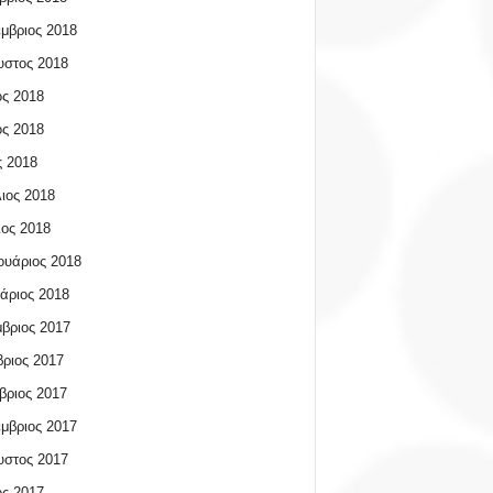
μβριος 2018
υστος 2018
ος 2018
ος 2018
 2018
ιος 2018
ος 2018
υάριος 2018
άριος 2018
βριος 2017
ριος 2017
βριος 2017
μβριος 2017
υστος 2017
ος 2017