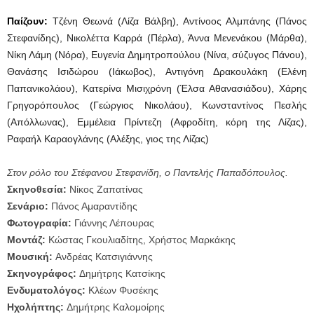
Παίζουν:
Τζένη Θεωνά (Λίζα Βάλβη), Αντίνοος Αλμπάνης (Πάνος
Στεφανίδης), Νικολέττα Καρρά (Πέρλα), Άννα Μενενάκου (Μάρθα),
Νίκη Λάμη (Νόρα), Ευγενία Δημητροπούλου (Νίνα, σύζυγος Πάνου),
Θανάσης Ισιδώρου (Ιάκωβος), Αντιγόνη Δρακουλάκη (Ελένη
Παπανικολάου), Κατερίνα Μισιχρόνη (Έλσα Αθανασιάδου), Χάρης
Γρηγορόπουλος (Γεώργιος Νικολάου), Κωνσταντίνος Πεσλής
(Απόλλωνας), Εμμέλεια Πρίντεζη (Αφροδίτη, κόρη της Λίζας),
Ραφαήλ Καραογλάνης (Αλέξης, γιος της Λίζας)
Στον ρόλο του Στέφανου Στεφανίδη, ο Παντελής Παπαδόπουλος.
Σκηνοθεσία:
Νίκος Ζαπατίνας
Σενάριο:
Πάνος Αμαραντίδης
Φωτογραφία:
Γιάννης Λέπουρας
Μοντάζ:
Κώστας Γκουλιαδίτης, Χρήστος Μαρκάκης
Μουσική:
Ανδρέας Κατσιγιάννης
Σκηνογράφος:
Δημήτρης Κατσίκης
Ενδυματολόγος:
Κλέων Φυσέκης
Ηχολήπτης:
Δημήτρης Καλομοίρης