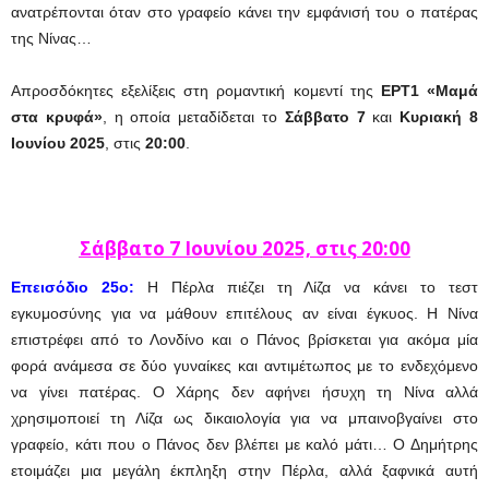
ανατρέπονται όταν στο γραφείο κάνει την εμφάνισή του ο πατέρας
της Νίνας…
Απροσδόκητες εξελίξεις στη ρομαντική κομεντί της
ΕΡΤ1
«Μαμά
στα κρυφά»
, η οποία μεταδίδεται το
Σάββατο 7
και
Κυριακή 8
Ιουνίου 2025
, στις
20:00
.
Σάββατο 7 Ιουνίου
2025, στις 20:00
Ε
πεισόδιο 25ο:
Η Πέρλα πιέζει τη Λίζα να κάνει το τεστ
εγκυμοσύνης για να μάθουν επιτέλους αν είναι έγκυος. Η Νίνα
επιστρέφει από το Λονδίνο και ο Πάνος βρίσκεται για ακόμα μία
φορά ανάμεσα σε δύο γυναίκες και αντιμέτωπος με το ενδεχόμενο
να γίνει πατέρας. Ο Χάρης δεν αφήνει ήσυχη τη Νίνα αλλά
χρησιμοποιεί τη Λίζα ως δικαιολογία για να μπαινοβγαίνει στο
γραφείο, κάτι που ο Πάνος δεν βλέπει με καλό μάτι… Ο Δημήτρης
ετοιμάζει μια μεγάλη έκπληξη στην Πέρλα, αλλά ξαφνικά αυτή