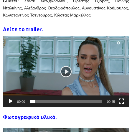
Guests:
Σάντυ Χατζηιωάννου, Ορέστης Τζιόβας, Γιάννης
Νταλιάνης, Αλέξανδρος Θεοδωρόπουλος, Αυγουστίνος Κούμουλος,
Κωνσταντίνος Τσεντούρος, Κώστας Μάρκελλος
Δείτε το trailer.
Πρόγραμμα
Αναπαραγωγής
Βίντεο
00:00
00:45
Φωτογραφικό υλικό.