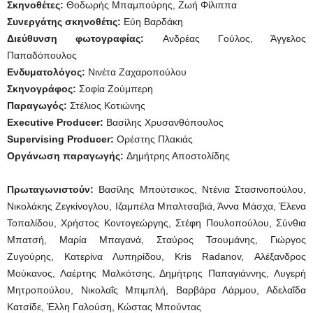
Σκηνοθέτες:
Θοδωρής Μπαμπούρης, Ζωή Φίλιππα
Συνεργάτης σκηνοθέτις:
Εύη Βαρδάκη
Διεύθυνση φωτογραφίας:
Ανδρέας Γούλος, Άγγελος
Παπαδόπουλος
Ενδυματολόγος:
Νινέτα Ζαχαροπούλου
Σκηνογράφος:
Σοφία Ζούμπερη
Παραγωγός:
Στέλιος Κοτιώνης
Executive Producer:
Βασίλης Χρυσανθόπουλος
Supervising Producer:
Ορέστης Πλακιάς
Οργάνωση παραγωγής:
Δημήτρης Αποστολίδης
Πρωταγωνιστούν:
Βασίλης Μπούτσικος, Ντένια Στασινοπούλου,
Νικολάκης Ζεγκίνογλου, Ιζαμπέλα Μπαλτσαβιά, Άννα Μάσχα, Έλενα
Τοπαλίδου, Χρήστος Κοντογεώργης, Στέφη Πουλοπούλου, Σύνθια
Μπατσή, Μαρία Μπαγανά, Σταύρος Τσουμάνης, Γιώργος
Ζυγούρης, Κατερίνα Λυπηρίδου, Kris Radanov, Αλέξανδρος
Μούκανος, Λαέρτης Μαλκότσης, Δημήτρης Παπαγιάννης, Λυγερή
Μητροπούλου, Νικολαΐς Μπιμπλή, Βαρβάρα Λάρμου, Αδελαΐδα
Κατσίδε, Έλλη Γαλούση, Κώστας Μπούντας