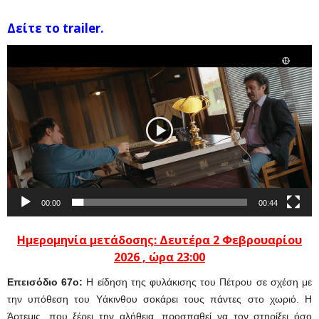
Δείτε το trailer.
Πρόγραμμα
Αναπαραγωγής
Βίντεο
00:00
00:44
Ημερομηνία μετάδοσης: Δευτέρα
2
Φεβρουαρίου
2026 , ώρα 23:00
Eπεισόδιο 67o:
Η είδηση της φυλάκισης του Πέτρου σε σχέση με
την υπόθεση του Υάκινθου σοκάρει τους πάντες στο χωριό. Η
Άρτεμις, που ξέρει την αλήθεια, προσπαθεί να τον στηρίξει όσο