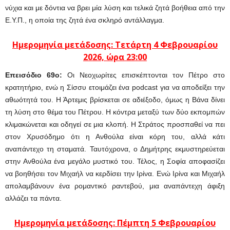
νύχια και με δόντια να βρει μία λύση και τελικά ζητά βοήθεια από την
Ε.Υ.Π., η οποία της ζητά ένα σκληρό αντάλλαγμα.
Ημερομηνία μετάδοσης: Τετάρτη 4 Φεβρουαρίου
2026, ώρα 23:00
Eπεισόδιο 69o:
Οι Νεοχωρίτες επισκέπτονται τον Πέτρο στο
κρατητήριο, ενώ η Σίσσυ ετοιμάζει ένα podcast για να αποδείξει την
αθωότητά του. Η Άρτεμις βρίσκεται σε αδιέξοδο, όμως η Βάνα δίνει
τη λύση στο θέμα του Πέτρου. Η κόντρα μεταξύ των δύο εκπομπών
κλιμακώνεται και οδηγεί σε μια κλοπή. Η Στράτος προσπαθεί να πει
στον Χρυσόδημο ότι η Ανθούλα είναι κόρη του, αλλά κάτι
αναπάντεχο τη σταματά. Ταυτόχρονα, ο Δημήτρης εκμυστηρεύεται
στην Ανθούλα ένα μεγάλο μυστικό του. Τέλος, η Σοφία αποφασίζει
να βοηθήσει τον Μιχαήλ να κερδίσει την Ιρίνα. Ενώ Ιρίνα και Μιχαήλ
απολαμβάνουν ένα ρομαντικό ραντεβού, μια αναπάντεχη άφιξη
αλλάζει τα πάντα.
Ημερομηνία μετάδοσης: Πέμπτη 5 Φεβρουαρίου