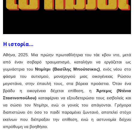
Η ιστορία…
Αθήνα, 2025. Μια πρώην πρωταθλήτρια του τάε κβον ντο, μετά
από έναν σοβαρό τραυματισμό, καταλήγει να εργάζεται ως
γυμνάστρια του
Ντιμίτρι (Βασίλης Μπούτσικος)
, ενός νέου στο
φάσμα του αυτισμού, μοναχογιού μιας οικογένειας Ρώσου
μεγιστάνα, στην έπαυλή τους, στα βόρεια προάστια. Όταν ένα
βράδυ η οικογένεια δέχεται επίθεση, η
Άρτεμις (Ντένια
Στασινοπούλου)
καταφέρνει να εξουδετερώσει τους εισβολείς και
να σώσει τον Ντιμίτρι, ενώ οι γονείς του απάγονται. Γρήγορα
διαπιστώνει ότι όσο το παιδί παραμένει ζωντανό, αποτελεί στόχο
εκείνων που διέπραξαν την επίθεση, ενώ η αστυνομία δείχνει
απρόθυμη να βοηθήσει.