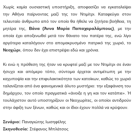
Χωρίς καμία ουσιαστική υποστήριξη, αποφασίζει να εγκαταλείψει
την Αθήνα παίρνοντας μαζί της τον Ντιμίτρι. Καταφεύγει στον
τελευταίο άνθρωπο από τον οποίο θα ήθελε να ζητήσει βοήθεια, τη
μητέρα της,
Βάνα (Άννα Μαρία Παπαχαραλάμπους)
, με την
οποία έχει αποξενωθεί μετά τον θάνατο του πατέρα της, ενώ λίγο
αργότερα καταλήγουν στο απομακρυσμένο πατρικό της χωριό, το
Νεοχώρι
, όπου δεν έχει επιστρέψει εδώ και χρόνια.
Κι ενώ η πρόθεση της ήταν να κρυφτεί μαζί με τον Ντιμίτρι σε έναν
ήσυχο και απόμερο τόπο, σύντομα έρχεται αντιμέτωπη με την
καχυποψία και την επιφυλακτικότητα των κατοίκων, καθώς το χωριό
ταλανίζεται από ένα φαινομενικά άλυτο μυστήριο: την εξαφάνιση του
δημάρχου, τον οποίο πραγματικά «άνοιξε η γη και τον κατάπιε». Ή
τουλάχιστον αυτό υποστηρίζουν οι Νεοχωρίτες, οι οποίοι αντιδρούν
στην άφιξη των ξένων, καθώς και οι ίδιοι έχουν πολλά να κρύψουν.
Σενάριο:
Παναγιώτης Ιωσηφέλης
Σκηνοθεσία:
Στέφανος Μπλάτσος