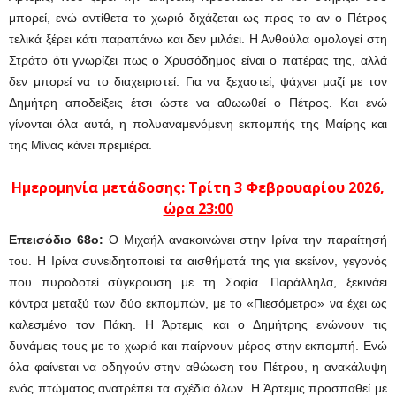
μπορεί, ενώ αντίθετα το χωριό διχάζεται ως προς το αν ο Πέτρος
τελικά ξέρει κάτι παραπάνω και δεν μιλάει. Η Ανθούλα ομολογεί στη
Στράτο ότι γνωρίζει πως ο Χρυσόδημος είναι ο πατέρας της, αλλά
δεν μπορεί να το διαχειριστεί. Για να ξεχαστεί, ψάχνει μαζί με τον
Δημήτρη αποδείξεις έτσι ώστε να αθωωθεί ο Πέτρος. Και ενώ
γίνονται όλα αυτά, η πολυαναμενόμενη εκπομπής της Μαίρης και
της Μίνας κάνει πρεμιέρα.
Ημερομηνία μετάδοσης: Τρίτη 3 Φεβρουαρίου 2026,
ώρα 23:00
Eπεισόδιο 68ο:
Ο Μιχαήλ ανακοινώνει στην Ιρίνα την παραίτησή
του. Η Ιρίνα συνειδητοποιεί τα αισθήματά της για εκείνον, γεγονός
που πυροδοτεί σύγκρουση με τη Σοφία. Παράλληλα, ξεκινάει
κόντρα μεταξύ των δύο εκπομπών, με το «Πιεσόμετρο» να έχει ως
καλεσμένο τον Πάκη. Η Άρτεμις και ο Δημήτρης ενώνουν τις
δυνάμεις τους με το χωριό και παίρνουν μέρος στην εκπομπή. Ενώ
όλα φαίνεται να οδηγούν στην αθώωση του Πέτρου, η ανακάλυψη
ενός πτώματος ανατρέπει τα σχέδια όλων. Η Άρτεμις προσπαθεί με