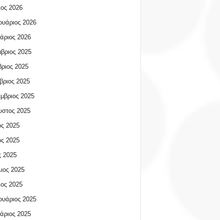
ος 2026
υάριος 2026
άριος 2026
βριος 2025
ριος 2025
βριος 2025
μβριος 2025
υστος 2025
ος 2025
ος 2025
 2025
ιος 2025
ος 2025
υάριος 2025
άριος 2025