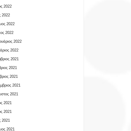
ος 2022
 2022
ιος 2022
ος 2022
υάριος 2022
άριος 2022
βριος 2021
ριος 2021
βριος 2021
μβριος 2021
υστος 2021
ος 2021
ος 2021
 2021
ιος 2021