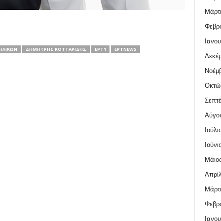
Μάρτι
Φεβρο
Ιανου
ΝΗΛΊΚΩΝ
ΔΗΜΉΤΡΗΣ ΚΟΤΤΑΡΊΔΗΣ
ΕΡΤ1
ΕΡΤNEWS
Δεκέμ
Νοέμβ
Οκτώ
Σεπτέ
Αύγο
Ιούλι
Ιούνι
Μάιος
Απρίλ
Μάρτι
Φεβρο
Ιανου