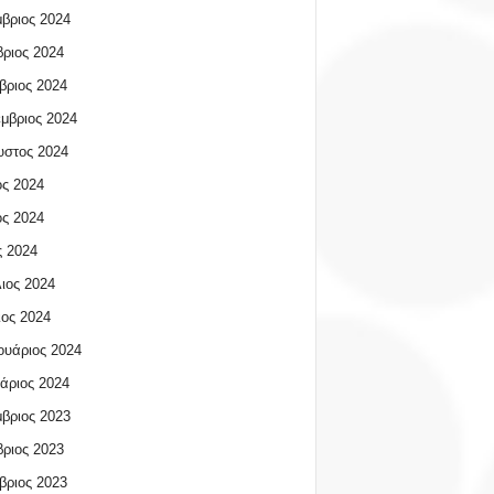
βριος 2024
ριος 2024
βριος 2024
μβριος 2024
υστος 2024
ος 2024
ος 2024
 2024
ιος 2024
ος 2024
υάριος 2024
άριος 2024
βριος 2023
ριος 2023
βριος 2023