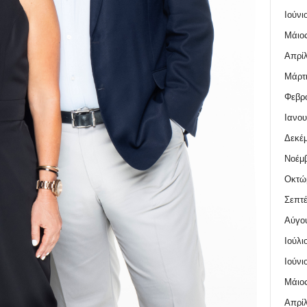
Ιούνι
Μάιος
Απρίλ
Μάρτι
Φεβρο
Ιανου
Δεκέμ
Νοέμβ
Οκτώ
Σεπτέ
Αύγο
Ιούλι
Ιούνι
Μάιος
Απρίλ