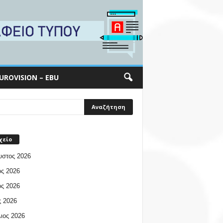
UROVISION – EBU
χείο
υστος 2026
ος 2026
ος 2026
 2026
ιος 2026