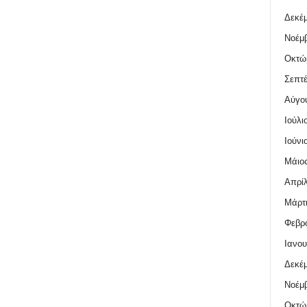
Δεκέμ
Νοέμβ
Οκτώ
Σεπτέ
Αύγο
Ιούλι
Ιούνι
Μάιος
Απρίλ
Μάρτι
Φεβρο
Ιανου
Δεκέμ
Νοέμβ
Οκτώ