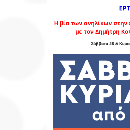
ΕΡ
Η βία των ανηλίκων στην 
με τον Δημήτρη Κο
Σάββατο 28 & Κυρια