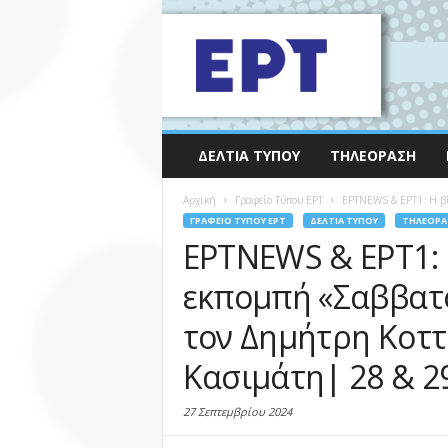
ΔΕΛΤΊΑ ΤΎΠΟΥ
ΤΗΛΕΌΡΑΣΗ
Αρχική
Γραφείο Τύπου ΕΡΤ
ΕΡΤNEWS & ΕΡΤ1: Η βί
ΓΡΑΦΕΊΟ ΤΎΠΟΥ ΕΡΤ
ΔΕΛΤΊΑ ΤΎΠΟΥ
ΤΗΛΕΌΡΑ
ΕΡΤNEWS & ΕΡΤ1: 
εκπομπή «Σαββατο
τον Δημήτρη Κοττ
Κασιμάτη| 28 & 2
27 Σεπτεμβρίου 2024