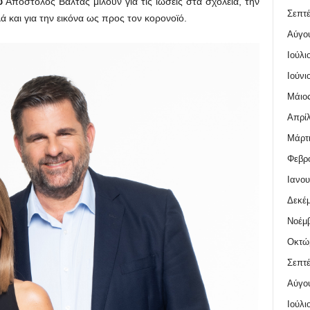
υ
Απόστολος Βαλτάς μιλούν για τις ιώσεις στα σχολεία, την
Σεπτέ
ά και για την εικόνα ως προς τον κορονοϊό.
Αύγο
Ιούλι
Ιούνι
Μάιος
Απρίλ
Μάρτι
Φεβρο
Ιανου
Δεκέμ
Νοέμβ
Οκτώ
Σεπτέ
Αύγο
Ιούλι