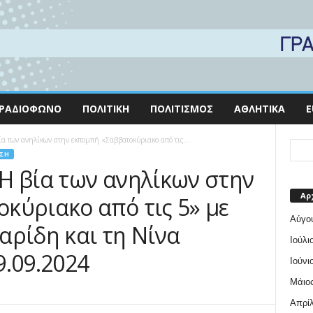
ΡΑΔΙΌΦΩΝΟ
ΠΟΛΙΤΙΚΉ
ΠΟΛΙΤΙΣΜΌΣ
ΑΘΛΗΤΙΚΆ
E
α των ανηλίκων στην εκπομπή «Σαββατοκύριακο από τις...
ΣΗ
Η βία των ανηλίκων στην
Αρ
κύριακο από τις 5» με
Αύγο
αρίδη και τη Νίνα
Ιούλι
9.09.2024
Ιούνι
Μάιος
Απρίλ