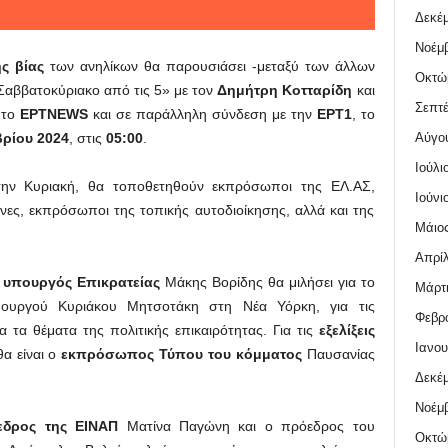
Δεκέμ
Νοέμβ
ς βίας
των ανηλίκων θα παρουσιάσει -μεταξύ των άλλων
Οκτώ
Σαββατοκύριακο από τις 5» με τον
Δημήτρη Κοτταρίδη
και
Σεπτέ
 το
ΕΡΤNEWS
και σε παράλληλη σύνδεση με την
ΕΡΤ1
, το
Αύγο
ρίου 2024
, στις
05:00
.
Ιούλι
την Κυριακή, θα τοποθετηθούν εκπρόσωποι της ΕΛ.ΑΣ,
Ιούνι
μονες, εκπρόσωποι της τοπικής αυτοδιοίκησης, αλλά και της
Μάιος
Απρίλ
ο
υπουργός Επικρατείας
Μάκης Βορίδης θα μιλήσει για το
Μάρτι
ουργού Κυριάκου Μητσοτάκη στη Νέα Υόρκη, για τις
Φεβρο
α τα θέματα της πολιτικής επικαιρότητας. Για τις
εξελίξεις
Ιανου
α είναι ο
εκπρόσωπος Τύπου του κόμματος
Παυσανίας
Δεκέμ
Νοέμβ
εδρος της ΕΙΝΑΠ
Ματίνα Παγώνη και ο πρόεδρος του
Οκτώ