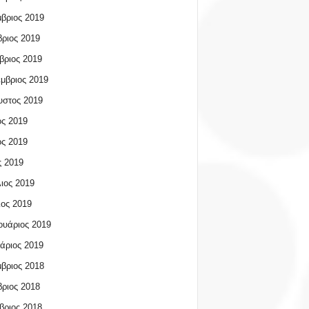
βριος 2019
ριος 2019
βριος 2019
μβριος 2019
υστος 2019
ος 2019
ος 2019
 2019
ιος 2019
ος 2019
υάριος 2019
άριος 2019
βριος 2018
ριος 2018
βριος 2018