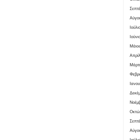
Σεπτέ
Αύγο
Ιούλι
Ιούνι
Μάιος
Απρίλ
Μάρτι
Φεβρο
Ιανου
Δεκέμ
Νοέμβ
Οκτώ
Σεπτέ
Αύγο
Ιούλι