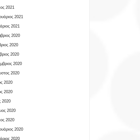
ος 2021
υάριος 2021
άριος 2021
βριος 2020
ριος 2020
βριος 2020
μβριος 2020
υστος 2020
ος 2020
ος 2020
 2020
ιος 2020
ος 2020
υάριος 2020
άριος 2020