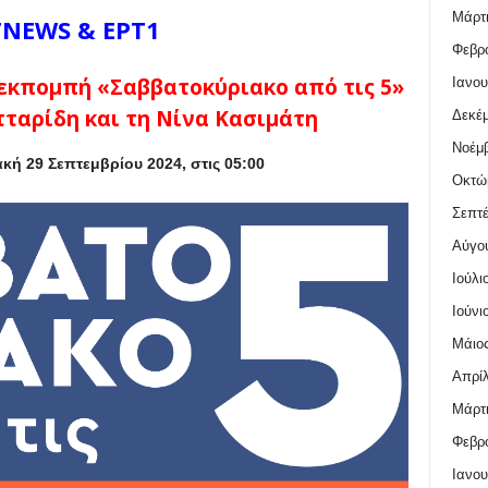
Μάρτι
ΤNEWS & ΕΡΤ1
Φεβρο
εκπομπή «Σαββατοκύριακο από τις 5»
Ιανου
τταρίδη και τη Νίνα Κασιμάτη
Δεκέμ
Νοέμβ
κή 29 Σεπτεμβρίου 2024, στις 05:00
Οκτώ
Σεπτέ
Αύγο
Ιούλι
Ιούνι
Μάιος
Απρίλ
Μάρτι
Φεβρο
Ιανου