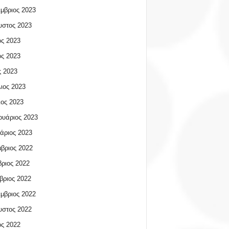
μβριος 2023
υστος 2023
ος 2023
ος 2023
 2023
ιος 2023
ος 2023
υάριος 2023
άριος 2023
βριος 2022
ριος 2022
βριος 2022
μβριος 2022
υστος 2022
ος 2022