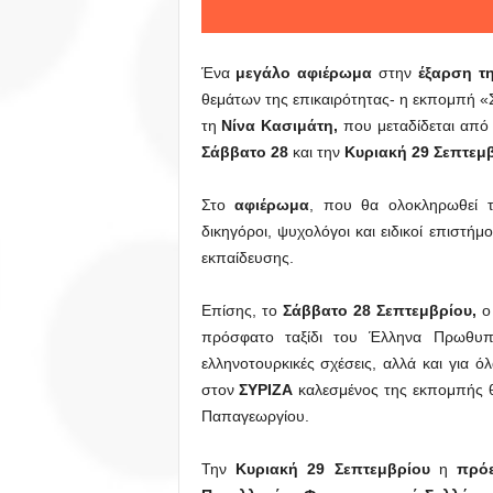
Ένα
μεγάλο αφιέρωμα
στην
έξαρση τη
θεμάτων της επικαιρότητας- η εκπομπή «
τη
Νίνα Κασιμάτη,
που μεταδίδεται από
Σάββατο 28
και την
Κυριακή 29 Σεπτεμβ
Στο
αφιέρωμα
, που θα ολοκληρωθεί 
δικηγόροι, ψυχολόγοι και ειδικοί επιστή
εκπαίδευσης.
Επίσης, το
Σάββατο 28 Σεπτεμβρίου,
πρόσφατο ταξίδι του Έλληνα Πρωθυπ
ελληνοτουρκικές σχέσεις, αλλά και για όλ
στον
ΣΥΡΙΖΑ
καλεσμένος της εκπομπής θ
Παπαγεωργίου.
Την
Κυριακή 29 Σεπτεμβρίου
η
πρό