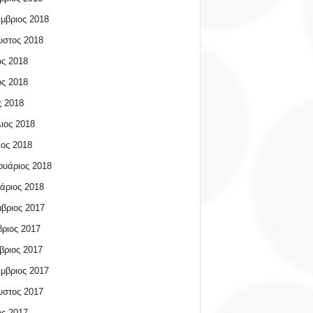
μβριος 2018
υστος 2018
ος 2018
ος 2018
 2018
ιος 2018
ος 2018
υάριος 2018
άριος 2018
βριος 2017
ριος 2017
βριος 2017
μβριος 2017
υστος 2017
ος 2017