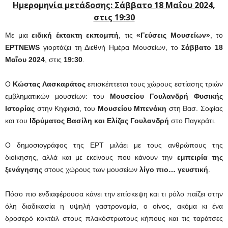
Ημερομηνία μετάδοσης: Σάββατο 18 Μαΐου 2024,
στις 19:30
Με μια
ειδική έκτακτη εκπομπή
, τις
«Γεύσεις Μουσείων»
, το
ΕΡΤNEWS
γιορτάζει τη Διεθνή Ημέρα Μουσείων, το
Σάββατο 18
Μαΐου 2024
, στις
19:30
.
Ο
Κώστας Λασκαράτος
επισκέπτεται τους χώρους εστίασης τριών
εμβληματικών μουσείων: του
Μουσείου Γουλανδρή Φυσικής
Ιστορίας
στην Κηφισιά, του
Μουσείου Μπενάκη
στη Βασ. Σοφίας
και του
Ιδρύματος Βασίλη και Ελίζας Γουλανδρή
στο Παγκράτι.
Ο δημοσιογράφος της ΕΡΤ μιλάει με τους ανθρώπους της
διοίκησης, αλλά και με εκείνους που κάνουν την
εμπειρία της
ξενάγησης
στους χώρους των μουσείων
λίγο πιο… γευστική
.
Πόσο πιο ενδιαφέρουσα κάνει την επίσκεψη και τι ρόλο παίζει στην
όλη διαδικασία η υψηλή γαστρονομία, ο οίνος, ακόμα κι ένα
δροσερό κοκτέιλ στους πλακόστρωτους κήπους και τις ταράτσες