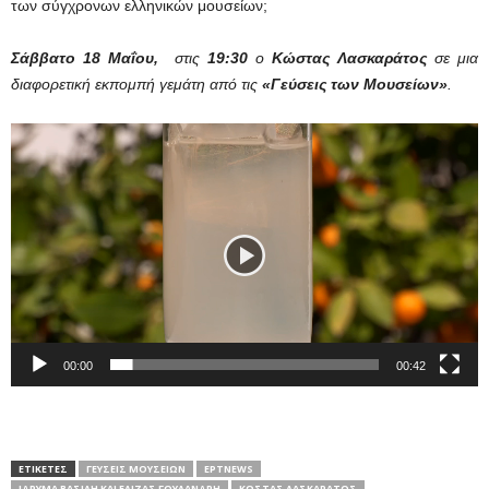
των σύγχρονων ελληνικών μουσείων;
Σάββατο 18
Μαΐου,
στις
19:30
ο
Κώστας Λασκαράτος
σε μια
διαφορετική εκπομπή γεμάτη από τις
«Γεύσεις των Μουσείων»
.
Πρόγραμμα
Αναπαραγωγής
Βίντεο
00:00
00:42
ΕΤΙΚΕΤΕΣ
ΓΕΎΣΕΙΣ ΜΟΥΣΕΊΩΝ
ΕΡΤNEWS
ΙΔΡΥΜΑ ΒΑΣΊΛΗ ΚΑΙ ΕΛΊΖΑΣ ΓΟΥΛΑΝΔΡΉ
ΚΏΣΤΑΣ ΛΑΣΚΑΡΆΤΟΣ