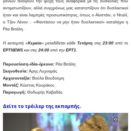
γονιών ανοίγουν την ψυχή τους αναφορικά με τις δυσκολίες που
αντιμετωπίζουν, αλλά συγχρόνως μας κατατοπίζουν ότι δυσλεκτικοί
ήταν και είναι λαμπρές προσωπικότητες, όπως ο Αϊνστάιν, ο Νταλί,
ο Τζον Λένον… «Φαντάσου να μην ήταν δυσλεκτικοί» καταλήγει η
Ρέα Βιτάλη.
Η εκπομπή «
Κεραία
» μεταδίδεται κάθε
Τετάρτη
στις
23:00
από το
ΕΡΤNEWS
και στις
24:00
από την
ΕΡΤ1
.
Παρουσίαση-ιδέα-έρευνα:
Ρέα Βιτάλη
Σκηνοθεσία:
Άρης Λυχναράς
Αρχισυνταξία:
Βούλα Βουδούρη
Μοντάζ:
Κώστας Κουράκος
Παραγωγή:
Θοδωρής Καβαδάς
Δείτε το τρέιλερ της εκπομπής.
Πρόγραμμα
Αναπαραγωγής
Βίντεο