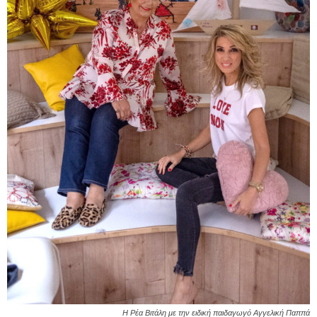
Η Ρέα Βιτάλη με την ειδική παιδαγωγό Αγγελική Παππά