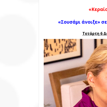
«Κεραία
«Σουσάμι άνοιξε» σε
Τετάρτη 6 Δε