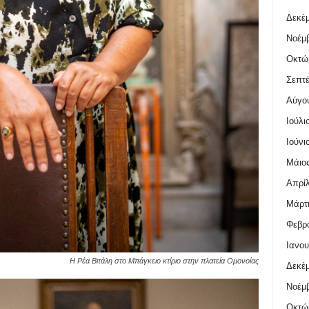
Δεκέμ
Νοέμβ
Οκτώ
Σεπτέ
Αύγο
Ιούλι
Ιούνι
Μάιος
Απρίλ
Μάρτι
Φεβρο
Ιανου
Η Ρέα Βιτάλη στο Μπάγκειο κτίριο στην πλατεία Ομονοίας
Δεκέμ
Νοέμβ
Οκτώ