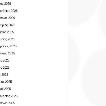
ος 2026
υάριος 2026
άριος 2026
βριος 2025
ριος 2025
βριος 2025
μβριος 2025
υστος 2025
ος 2025
ος 2025
 2025
ιος 2025
ος 2025
υάριος 2025
άριος 2025