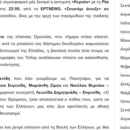
ολύ ατμοσφαιρικό μάς ξεναγεί η εκπομπή
«Κεραία»
με τη
Ρέα
Σεπτέ
τις
22:00,
από το
ΕΡΤNEWS. «Σουσάμι άνοιξε» σε
Αύγο
επεισοδίου, ίδιος με την αρχή των παραμυθιών της παιδικής
Ιούλι
Ιούνι
ιο
της πλατείας Ομονοίας, που σήμερα στέκει κλειστό,
Μάιος
ε από το μπαλκόνι του διάσημου ξενοδοχείου εκφωνούσαν
Απρίλ
θυπουργοί της Ελλάδας, η βασιλική σουίτα ήταν έτοιμη να
ογραφίες του Τσίλερ αναδείκνυαν πλούτο και καλαισθησία,
Μάρτι
συνάντησης.
Φεβρο
Ιανου
νίδη
που όλοι γνωρίζουμε ως Πλανητάριο, για να
Δεκέμ
νιο Ευγενίδη
,
Μαριάνθη Σίμου
και
Νικόλαο Βερνίκο –
ημερινού συνεχιστή
Λεωνίδα Δημητριάδη – Ευγενίδη
. «Ο
Νοέμβ
του Ιδρύματος, ήταν αποκλειστικά ο πόθος τους, ώστε να
Οκτώ
ση των Ελλήνων» μας είπε. Δυο εφοπλιστές με εθνική
Σεπτέ
νθουσιασμό.
Αύγο
σε ένα ρετιρέ απέναντι από τη Βουλή των Ελλήνων, με θέα
Ιούλι