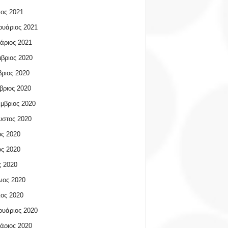
ος 2021
υάριος 2021
άριος 2021
βριος 2020
ριος 2020
βριος 2020
μβριος 2020
υστος 2020
ος 2020
ος 2020
 2020
ιος 2020
ος 2020
υάριος 2020
άριος 2020