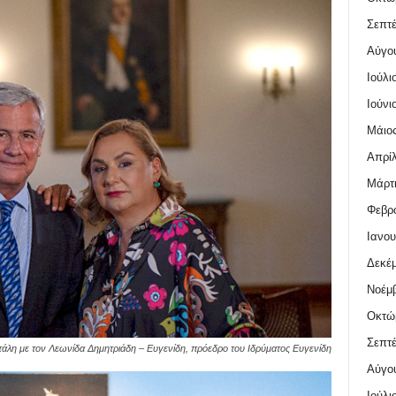
Σεπτέ
Αύγο
Ιούλι
Ιούνι
Μάιος
Απρίλ
Μάρτι
Φεβρο
Ιανου
Δεκέμ
Νοέμβ
Οκτώ
Σεπτέ
τάλη με τον Λεωνίδα Δημητριάδη – Ευγενίδη, πρόεδρο του Ιδρύματος Ευγενίδη
Αύγο
Ιούλι