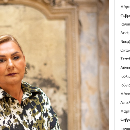
Μάρτι
Φεβρο
Ιανου
Δεκέμ
Νοέμβ
Οκτώ
Σεπτέ
Αύγο
Ιούλι
Ιούνι
Μάιος
Απρίλ
Μάρτι
Φεβρο
Ιανου