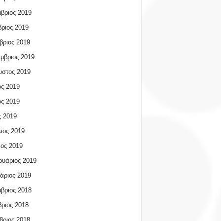
βριος 2019
ριος 2019
βριος 2019
μβριος 2019
υστος 2019
ος 2019
ος 2019
 2019
ιος 2019
ος 2019
υάριος 2019
άριος 2019
βριος 2018
ριος 2018
βριος 2018