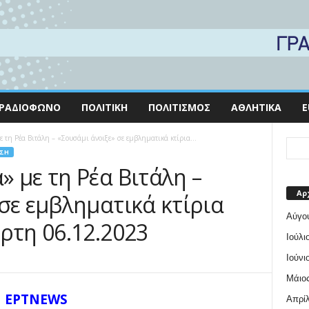
ΡΑΔΙΌΦΩΝΟ
ΠΟΛΙΤΙΚΉ
ΠΟΛΙΤΙΣΜΌΣ
ΑΘΛΗΤΙΚΆ
E
τη Ρέα Βιτάλη – «Σουσάμι άνοιξε» σε εμβληματικά κτίρια...
ΣΗ
 με τη Ρέα Βιτάλη –
Αρ
σε εμβληματικά κτίρια
Αύγο
ρτη 06.12.2023
Ιούλι
Ιούνι
Μάιος
ΕΡΤNEWS
Απρίλ