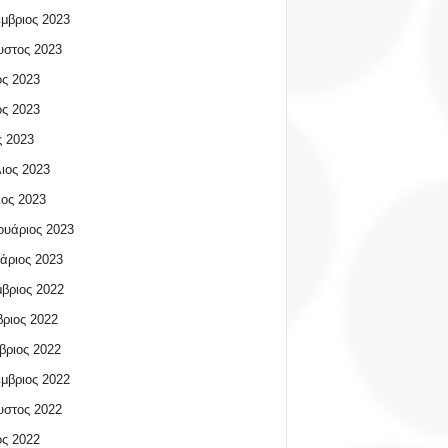
μβριος 2023
υστος 2023
ος 2023
ος 2023
 2023
ιος 2023
ος 2023
υάριος 2023
άριος 2023
βριος 2022
ριος 2022
βριος 2022
μβριος 2022
υστος 2022
ος 2022