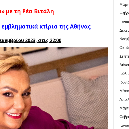
Μάρτι
» με τη Ρέα Βιτάλη
Φεβρο
Ιανου
 εμβληματικά κτίρια της Αθήνας
Δεκέμ
Νοέμβ
κεμβρίου 2023, στις 22:00
Οκτώ
Σεπτέ
Αύγο
Ιούλι
Ιούνι
Μάιος
Απρίλ
Μάρτι
Φεβρο
Ιανου