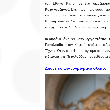
τον Εθνικό Κήπο, σε ένα διαμέρισμ
Κατακουζηνού
. Εκεί, που η αισιόδοξη α
εκεί που το σαλόνι του σπιτιού γινόταν
Φώκνερ αντάλλαζαν απόψεις με τον Σεφέρ
το έργο του ανεξίτηλο στις τέσσερις πόρτ
«Σουσάμι άνοιξε»
στο
εργοστάσιο
τ
Πεταλούδα
, στον Κηφισό, εκεί που σήμ
Τέχνης. Όταν στις 4 το απόγευμα οι μηχ
πέταγμα της Πεταλούδας»
με εκθέματα 
Δείτε το φωτογραφικό υλικό.