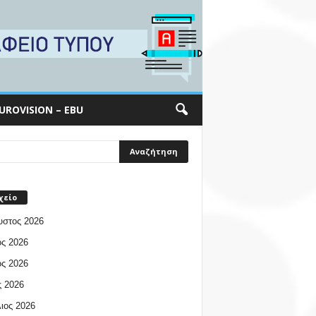
UROVISION – EBU
χείο
υστος 2026
ος 2026
ος 2026
 2026
ιος 2026