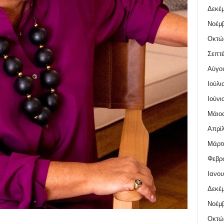
Δεκέμ
Νοέμβ
Οκτώ
Σεπτέ
Αύγο
Ιούλι
Ιούνι
Μάιος
Απρίλ
Μάρτι
Φεβρο
Ιανου
Δεκέμ
Νοέμβ
Οκτώ