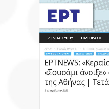
ΔΕΛΤΊΑ ΤΎΠΟΥ
ΤΗΛΕΌΡΑΣΗ
Αρχική
Γραφείο Τύπου ΕΡΤ
ΕΡΤNEWS: «Κεραία» με 
ΓΡΑΦΕΊΟ ΤΎΠΟΥ ΕΡΤ
ΔΕΛΤΊΑ ΤΎΠΟΥ
ΤΗΛΕΌΡΑ
ΕΡΤNEWS: «Κεραία»
«Σουσάμι άνοιξε» 
της Αθήνας | Τετά
5 Δεκεμβρίου 2023