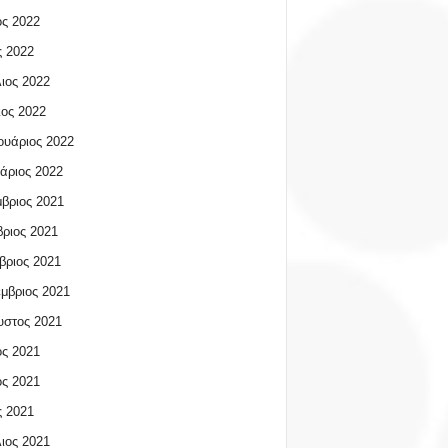
ος 2022
 2022
ιος 2022
ος 2022
υάριος 2022
άριος 2022
βριος 2021
ριος 2021
βριος 2021
μβριος 2021
υστος 2021
ος 2021
ος 2021
 2021
ιος 2021