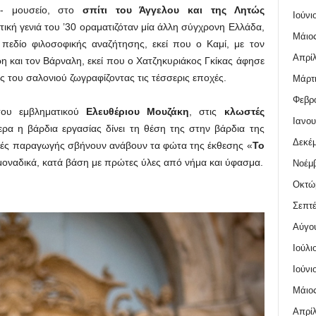
α- μουσείο, στο
σπίτι του Άγγελου και της Λητώς
Ιούνι
στική γενιά του ’30 οραματιζόταν μία άλλη σύγχρονη Ελλάδα,
Μάιος
 πεδίο φιλοσοφικής αναζήτησης, εκεί που ο Καμί, με τον
Απρίλ
η και τον Βάρναλη, εκεί που ο Χατζηκυριάκος Γκίκας άφησε
ες του σαλονιού ζωγραφίζοντας τις τέσσερις εποχές.
Μάρτι
Φεβρο
ου εμβληματικού
Ελευθέριου Μουζάκη
, στις
κλωστές
Ιανου
ερα η βάρδια εργασίας δίνει τη θέση της στην βάρδια της
Δεκέμ
ανές παραγωγής σβήνουν ανάβουν τα φώτα της έκθεσης «
Το
μοναδικά, κατά βάση με πρώτες ύλες από νήμα και ύφασμα.
Νοέμβ
Οκτώ
Σεπτέ
Αύγο
Ιούλι
Ιούνι
Μάιος
Απρίλ