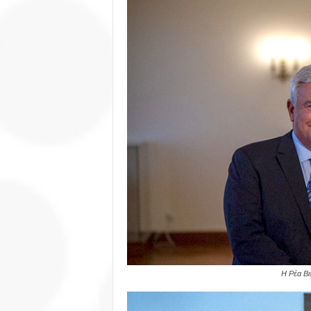
Η Ρέα Βι