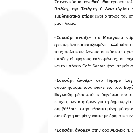
Σε έναν κόσμο μοναδικό, ιδιαίτερο και π
Βιτάλη,
την
Τετάρτη 6 Δεκεμβρίου
σ
εμβληματικά κτίρια
είναι ο τίτλος του 
μας ηλικίας.
«Σουσάμι άνοιξε»
στο
Μπάγκειο κτίρ
ερειπωμένο και απαξιωμένο, αλλά κάποτ
τους πολιτικούς λόγους οι εκάστοτε πρω
υποδεχτεί υψηλούς καλεσμένους, οι τοιχ
και το υπόγειο Cafe Santan ήταν σημείο 
«Σουσάμι άνοιξε»
στο
Ίδρυμα Ευγε
συναντήσουμε τους ιδιοκτήτες του,
Ευγέ
Ευγενίδη,
μέσα από τις διηγήσεις του σ
στόχος των κτητόρων για τη δημιουργία 
συμβάλλουν στην εξειδικευμένη μόρφω
συνείδηση και μία γυναίκα με όραμα και ε
«Σουσάμι άνοιξε»
στην οδό Αμαλίας 4, 