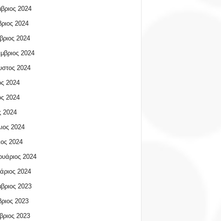
βριος 2024
ριος 2024
βριος 2024
μβριος 2024
υστος 2024
ος 2024
ος 2024
 2024
ιος 2024
ος 2024
υάριος 2024
άριος 2024
βριος 2023
ριος 2023
βριος 2023