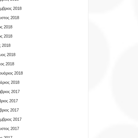
μβριος 2018
υστος 2018
ος 2018
ος 2018
 2018
ιος 2018
ος 2018
υάριος 2018
άριος 2018
βριος 2017
ριος 2017
βριος 2017
μβριος 2017
υστος 2017
ος 2017