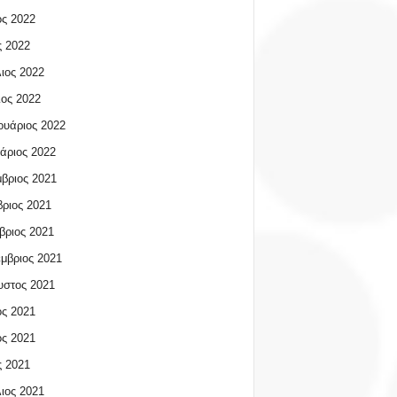
ος 2022
 2022
ιος 2022
ος 2022
υάριος 2022
άριος 2022
βριος 2021
ριος 2021
βριος 2021
μβριος 2021
υστος 2021
ος 2021
ος 2021
 2021
ιος 2021