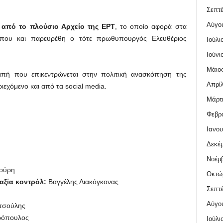
Σεπτέ
Αύγο
 από το πλούσιο Αρχείο της ΕΡΤ
, το οποίο αφορά στα
που και παρευρέθη ο τότε πρωθυπουργός Ελευθέριος
Ιούλι
Ιούνι
Μάιος
ομπή που επικεντρώνεται στην πολιτική ανασκόπηση της
Απρίλ
ιεχόμενο και από τα social media.
Μάρτι
Φεβρο
Ιανου
Δεκέμ
Νοέμβ
τούρη
Οκτώ
αξία κοντρόλ:
Βαγγέλης Λιακόγκονας
Σεπτέ
Αύγο
τσούλης
ρόπουλος
Ιούλι