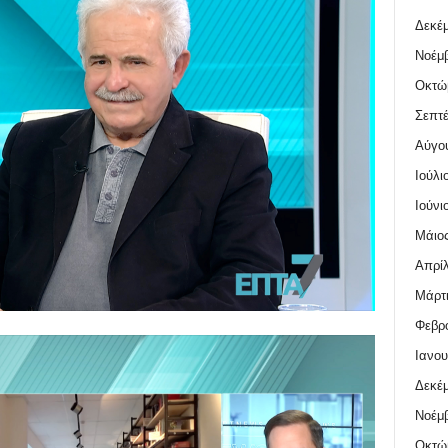
Δεκέμ
Νοέμβ
Οκτώ
Σεπτέ
Αύγο
Ιούλι
Ιούνι
Μάιος
Απρίλ
Μάρτι
Φεβρο
Ιανου
Δεκέμ
Νοέμβ
Οκτώ