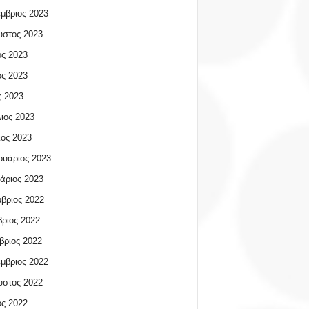
μβριος 2023
υστος 2023
ος 2023
ος 2023
 2023
ιος 2023
ος 2023
υάριος 2023
άριος 2023
βριος 2022
ριος 2022
βριος 2022
μβριος 2022
υστος 2022
ος 2022