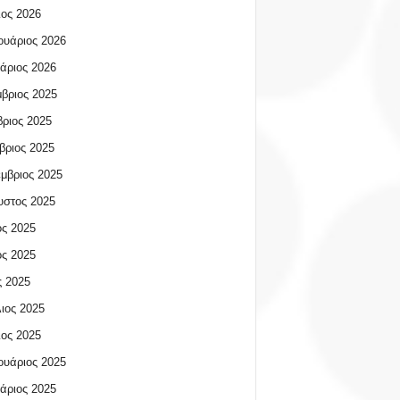
ος 2026
υάριος 2026
άριος 2026
βριος 2025
ριος 2025
βριος 2025
μβριος 2025
υστος 2025
ος 2025
ος 2025
 2025
ιος 2025
ος 2025
υάριος 2025
άριος 2025