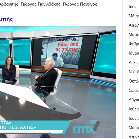
ρβανιτης, Γιώργος Γιαννιδάκης, Γιώργος Πανάγος
Ιούνι
Μάιος
μπής
Απρίλ
Μάρτι
Φεβρο
Ιανου
Δεκέμ
Νοέμβ
Οκτώ
Σεπτέ
Αύγο
Ιούλι
Ιούνι
Μάιος
Απρίλ