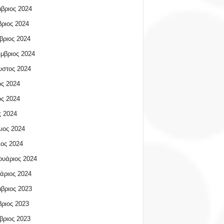
βριος 2024
ριος 2024
βριος 2024
μβριος 2024
υστος 2024
ος 2024
ος 2024
 2024
ιος 2024
ος 2024
υάριος 2024
άριος 2024
βριος 2023
ριος 2023
βριος 2023