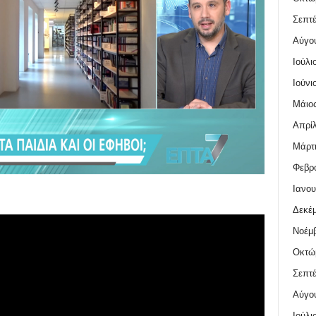
Σεπτέ
Αύγο
Ιούλι
Ιούνι
Μάιος
Απρίλ
Μάρτι
Φεβρο
Ιανου
Δεκέμ
Νοέμβ
Οκτώ
Σεπτέ
Αύγο
Ιούλι