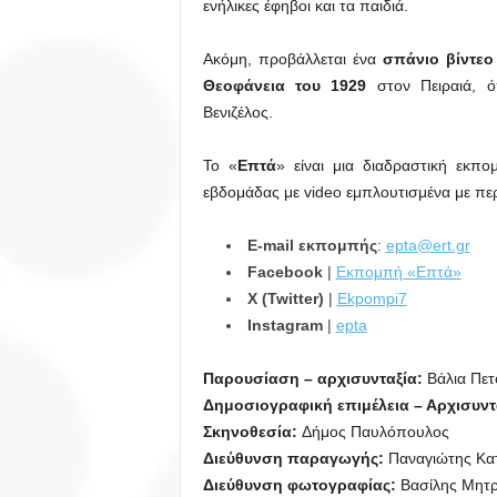
ενήλικες έφηβοι και τα παιδιά.
Ακόμη, προβάλλεται ένα
σπάνιο βίντεο
Θεοφάνεια του 1929
στον Πειραιά, ό
Βενιζέλος.
Το «
Επτά
» είναι μια διαδραστική εκπ
εβδομάδας με video εμπλουτισμένα με περ
E-mail εκπομπής
:
epta@ert.gr
Facebook
|
Εκπομπή «Επτά»
X (Twitter)
|
Ekpompi7
Instagram
|
epta
Παρουσίαση – αρχισυνταξία:
Βάλια Πε
Δημοσιογραφική επιμέλεια – Αρχισυντ
Σκηνοθεσία:
Δήμος Παυλόπουλος
Διεύθυνση παραγωγής:
Παναγιώτης Κα
Διεύθυνση φωτογραφίας:
Βασίλης Μητ