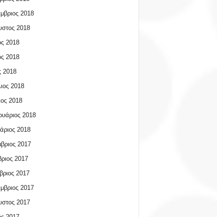
μβριος 2018
υστος 2018
ος 2018
ος 2018
 2018
ιος 2018
ος 2018
υάριος 2018
άριος 2018
βριος 2017
ριος 2017
βριος 2017
μβριος 2017
υστος 2017
ος 2017