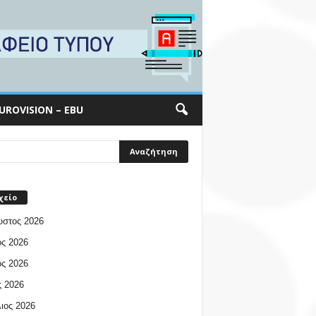
UROVISION – EBU
χείο
υστος 2026
ος 2026
ος 2026
 2026
ιος 2026