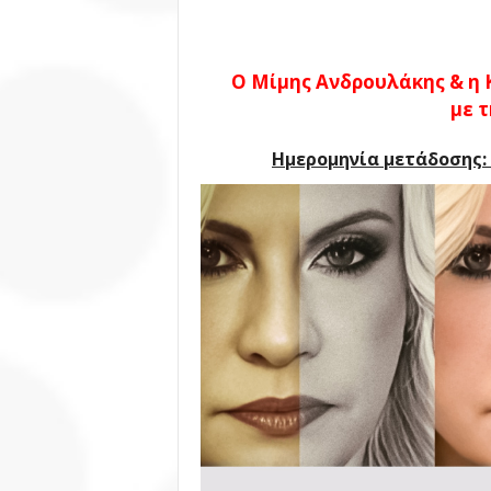
Ο Μίμης Ανδρουλάκης & η
με 
Ημερομηνία μετάδοσης: 