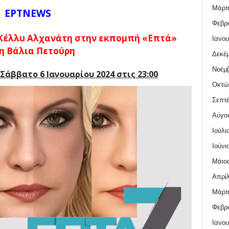
Μάρτι
ΕΡΤNEWS
Φεβρο
 Κέλλυ Αλχανάτη στην εκπομπή «Επτά»
Ιανου
τη Βάλια Πετούρη
Δεκέμ
Νοέμβ
Σάββατο 6 Ιανουαρίου 2024 στις 23:00
Οκτώ
Σεπτέ
Αύγο
Ιούλι
Ιούνι
Μάιος
Απρίλ
Μάρτι
Φεβρο
Ιανου