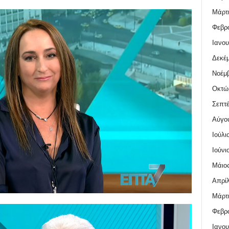
Μάρτι
Φεβρο
Ιανου
Δεκέμ
Νοέμβ
Οκτώ
Σεπτέ
Αύγο
Ιούλι
Ιούνι
Μάιος
Απρίλ
Μάρτι
Φεβρο
Ιανου