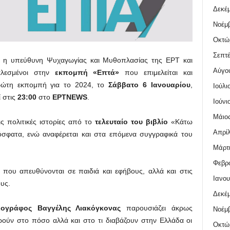
Δεκέμ
Νοέμβ
Οκτώ
Σεπτέ
 η υπεύθυνη Ψυχαγωγίας και Μυθοπλασίας της ΕΡΤ και
Αύγο
λεσμένοι στην
εκπομπή
«Επτά»
που επιμελείται και
ρώτη εκπομπή για το 2024, το
Σάββατο 6 Ιανουαρίου
,
Ιούλι
 στις
23:00
στο
ΕΡΤNEWS
.
Ιούνι
Μάιος
ς πολιτικές ιστορίες από το
τελευταίο του βιβλίο
«Κάτω
Απρίλ
σφατα, ενώ αναφέρεται και στα επόμενα συγγραφικά του
Μάρτι
Φεβρο
που απευθύνονται σε παιδιά και εφήβους, αλλά και στις
Ιανου
ους.
Δεκέμ
ιογράφος
Βαγγέλης Λιακόγκονας
παρουσιάζει άκρως
Νοέμβ
ρούν στο πόσο αλλά και στο τι διαβάζουν στην Ελλάδα οι
Οκτώ