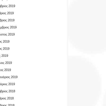
βριος 2019
ριος 2019
βριος 2019
μβριος 2019
υστος 2019
ος 2019
ος 2019
 2019
ιος 2019
ος 2019
υάριος 2019
άριος 2019
βριος 2018
ριος 2018
βριος 2018