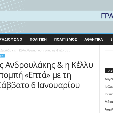
ΡΑΔΙΌΦΩΝΟ
ΠΟΛΙΤΙΚΉ
ΠΟΛΙΤΙΣΜΌΣ
ΑΘΛΗΤΙΚΆ
E
ρουλάκης & η Κέλλυ Αλχανάτη στην εκπομπή «Επτά» με...
ΣΗ
ς Ανδρουλάκης & η Κέλλυ
Αρ
πομπή «Επτά» με τη
Αύγο
Σάββατο 6 Ιανουαρίου
Ιούλι
Ιούνι
Μάιος
Απρίλ