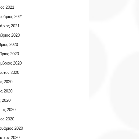
ος 2021
υάριος 2021
άριος 2021
βριος 2020
ριος 2020
βριος 2020
μβριος 2020
υστος 2020
ος 2020
ος 2020
 2020
ιος 2020
ος 2020
υάριος 2020
άριος 2020