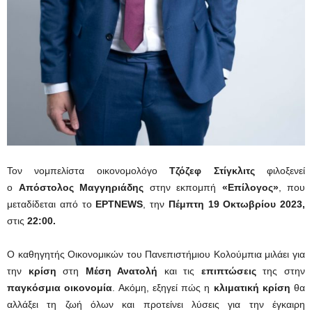
Τον
νομπελίστα οικονομολόγο
Τζόζεφ Στίγκλιτς
φιλοξενεί
ο
Απόστολος Μαγγηριάδης
στην εκπομπή
«Επίλογος»
, που
μεταδίδεται από το
ΕΡΤNEWS
, την
Πέμπτη 19 Οκτωβρίου 2023,
στις
22:00.
Ο καθηγητής Οικονομικών του Πανεπιστήμιου Κολούμπια μιλάει για
την
κρίση
στη
Μέση Ανατολή
και τις
επιπτώσεις
της στην
παγκόσμια οικονομία
. Ακόμη, εξηγεί πώς η
κλιματική κρίση
θα
αλλάξει τη ζωή όλων και προτείνει λύσεις για την έγκαιρη