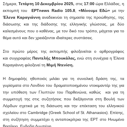
Σήμερα,
Τετάρτη 10 Δεκεμβρίου 2025,
στις
17:00
ώρα Ελλάδας, η
εκπομπή του
EΡTnews Radio 105.8
,
«Μένουμε Εδώ»
με την
Έλενα Καραγιάννη
αναδεικνύει τη σημασία της προώθησης, της
διάσωσης και της διάδοσης της ελληνικής γλώσσας, με δύο
καλεσμένους που ο καθένας, με τον δικό του τρόπο, μάχεται για το
θέμα αυτό και δεν χρειάζονται ιδιαίτερες συστάσεις.
Στο πρώτο μέρος της εκπομπής φιλοξενείται ο αρθρογράφος
και συγγραφέας
Παντελής Μπουκάλας,
ενώ στη συνέχεια η Έλενα
Καραγιάννη φιλοξενεί τη
Μιμή Ντενίση.
Η δημοφιλής ηθοποιός μιλάει για τη συνολική δράση της, τα
γυρίσματα στο Λονδίνο του δραματοποιημένου ντοκιμαντέρ της για
την υπόθεση των Γλυπτών του Παρθενώνα, καθώς και για τη
συμμετοχή της στις συζητήσεις που διεξάγονται στη Βουλή των
Λόρδων σχετικά με τη διάσωση και την επέκταση του ελληνικού
σχολείου στο Cambridge (Greek School of St. Athanasios). Επίσης,
στη συζήτηση συμμετέχει η ανταποκρίτρια της ΕΡΤ στο Ηνωμένο
Βασίλειο, Ευδοξία Λυμπέρη.