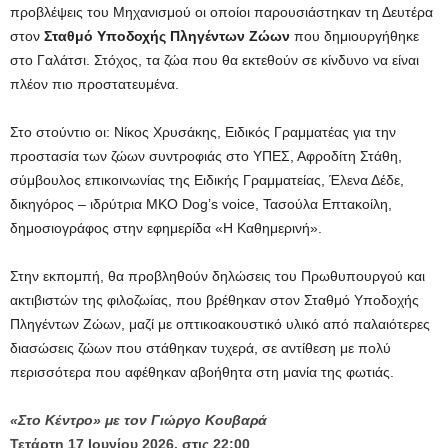
προβλέψεις του Μηχανισμού οι οποίοι παρουσιάστηκαν τη Δευτέρα
στον
Σταθμό Υποδοχής Πληγέντων Ζώων
που δημιουργήθηκε
στο Γαλάτσι. Στόχος, τα ζώα που θα εκτεθούν σε κίνδυνο να είναι
πλέον πιο προστατευμένα.
Στο στούντιο οι: Νίκος Χρυσάκης, Ειδικός Γραμματέας για την
προστασία των ζώων συντροφιάς στο ΥΠΕΣ, Αφροδίτη Στάθη,
σύμβουλος επικοινωνίας της Ειδικής Γραμματείας, Έλενα Δέδε,
δικηγόρος – ιδρύτρια ΜΚΟ Dog’s voice, Τασούλα Επτακοίλη,
δημοσιογράφος στην εφημερίδα «Η Καθημερινή».
Στην εκπομπή, θα προβληθούν δηλώσεις του Πρωθυπουργού και
ακτιβιστών της φιλοζωίας, που βρέθηκαν στον Σταθμό Υποδοχής
Πληγέντων Ζώων, μαζί με οπτικοακουστικό υλικό από παλαιότερες
διασώσεις ζώων που στάθηκαν τυχερά, σε αντίθεση με πολύ
περισσότερα που αφέθηκαν αβοήθητα στη μανία της φωτιάς.
«Στο Κέντρο» με τον Γιώργο Κουβαρά
Τετάρτη 17 Ιουνίου 2026, στις 22:00