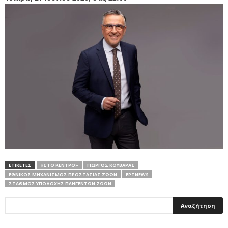
ΕΤΙΚΕΤΕΣ
«ΣΤΟ ΚΈΝΤΡΟ»
ΓΙΏΡΓΟΣ ΚΟΥΒΑΡΆΣ
ΕΘΝΙΚΌΣ ΜΗΧΑΝΙΣΜΌΣ ΠΡΟΣΤΑΣΊΑΣ ΖΏΩΝ
ΕΡΤNEWS
ΣΤΑΘΜΌΣ ΥΠΟΔΟΧΉΣ ΠΛΗΓΈΝΤΩΝ ΖΏΩΝ