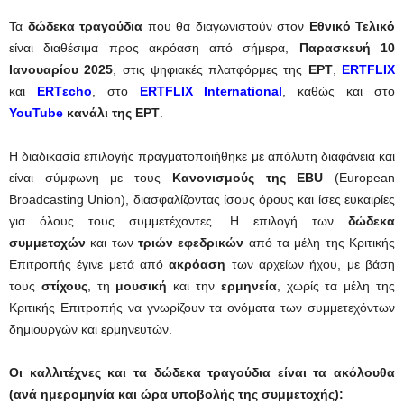
Τα
δώδεκα τραγούδια
που θα διαγωνιστούν στον
Εθνικό Τελικό
είναι διαθέσιμα προς ακρόαση από σήμερα,
Παρασκευή 10
Ιανουαρίου 2025
, στις ψηφιακές πλατφόρμες της
ΕΡΤ
,
ERTFLIX
και
ERTεcho
, στο
ERTFLIX International
, καθώς και στο
YouTube
κανάλι της ΕΡΤ
.
Η διαδικασία επιλογής πραγματοποιήθηκε με απόλυτη διαφάνεια και
είναι σύμφωνη με τους
Κανονισμούς της EBU
(European
Broadcasting Union), διασφαλίζοντας ίσους όρους και ίσες ευκαιρίες
για όλους τους συμμετέχοντες. Η επιλογή των
δώδεκα
συμμετοχών
και των
τριών εφεδρικών
από τα μέλη της Κριτικής
Επιτροπής έγινε μετά από
ακρόαση
των αρχείων ήχου, με βάση
τους
στίχους
, τη
μουσική
και την
ερμηνεία
, χωρίς τα μέλη της
Κριτικής Επιτροπής να γνωρίζουν τα ονόματα των συμμετεχόντων
δημιουργών και ερμηνευτών.
Οι καλλιτέχνες και τα δώδεκα τραγούδια είναι τα ακόλουθα
(ανά ημερομηνία και ώρα υποβολής της συμμετοχής):