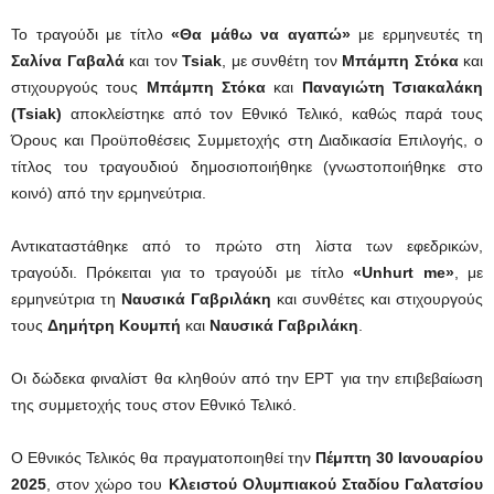
To τραγούδι με τίτλο
«Θα μάθω να αγαπώ»
με ερμηνευτές τη
Σαλίνα Γαβαλά
και τον
Tsiak
, με συνθέτη τον
Μπάμπη Στόκα
και
στιχουργούς τους
Μπάμπη Στόκα
και
Παναγιώτη Τσιακαλάκη
(Tsiak)
αποκλείστηκε από τον Εθνικό Τελικό, καθώς παρά τους
Όρους και Προϋποθέσεις Συμμετοχής στη Διαδικασία Επιλογής, ο
τίτλος του τραγουδιού δημοσιοποιήθηκε (γνωστοποιήθηκε στο
κοινό) από την ερμηνεύτρια.
Αντικαταστάθηκε από το πρώτο στη λίστα των εφεδρικών,
τραγούδι. Πρόκειται για το τραγούδι με τίτλο
«Unhurt me»
, με
ερμηνεύτρια τη
Ναυσικά Γαβριλάκη
και συνθέτες και στιχουργούς
τους
Δημήτρη Κουμπή
και
Ναυσικά Γαβριλάκη
.
Οι δώδεκα φιναλίστ θα κληθούν από την ΕΡΤ για την επιβεβαίωση
της συμμετοχής τους στον Εθνικό Τελικό.
Ο Εθνικός Τελικός θα πραγματοποιηθεί την
Πέμπτη 30 Ιανουαρίου
2025
, στον χώρο του
Κλειστού Ολυμπιακού Σταδίου Γαλατσίου