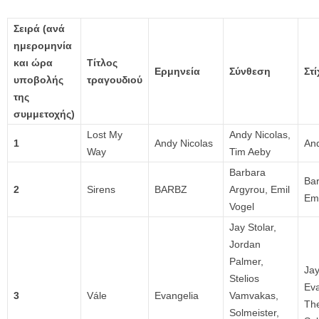
Σειρά (ανά
ημερομηνία
και ώρα
Τίτλος
Ερμηνεία
Σύνθεση
Στί
υποβολής
τραγουδιού
της
συμμετοχής)
Lost My
Andy Nicolas,
1
Andy Nicolas
And
Way
Tim Aeby
Barbara
Bar
2
Sirens
BARBZ
Argyrou, Emil
Emi
Vogel
Jay Stolar,
Jordan
Palmer,
Jay
Stelios
Eva
3
Vále
Evangelia
Vamvakas,
Th
Solmeister,