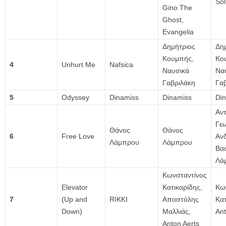
Sol
Gino The
Ghost,
Evangelia
Δημήτριος
Δη
Κουμπής,
Κο
4
Unhurt Me
Nafsica
Ναυσικά
Να
Γαβριλάκη
Γα
5
Odyssey
Dinamiss
Dinamiss
Di
Αν
Γεω
Θάνος
Θάνος
6
Free Love
Αν
Λάμπρου
Λάμπρου
Βασ
Λά
Κωνσταντίνος
Elevator
Κατικαρίδης,
Κω
7
(Up and
RIKKI
Αποστόλης
Κατ
Down)
Μαλλιάς,
Ant
Anton Aerts