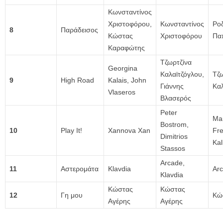
Κωνσταντίνος
Χριστοφόρου,
Κωνσταντίνος
Ρο
8
Παράδεισος
Κώστας
Χριστοφόρου
Πα
Καραφώτης
Τζωρτζίνα
Georgina
Καλαϊτζόγλου,
Τζω
9
High Road
Kalais, John
Γιάννης
Καλ
Vlaseros
Βλασερός
Peter
Mar
Bostrom,
10
Play It!
Xannova Xan
Fre
Dimitrios
Kal
Stassos
Arcade,
11
Αστερομάτα
Klavdia
Ar
Klavdia
Κώστας
Κώστας
12
Γη μου
Κώ
Αγέρης
Αγέρης