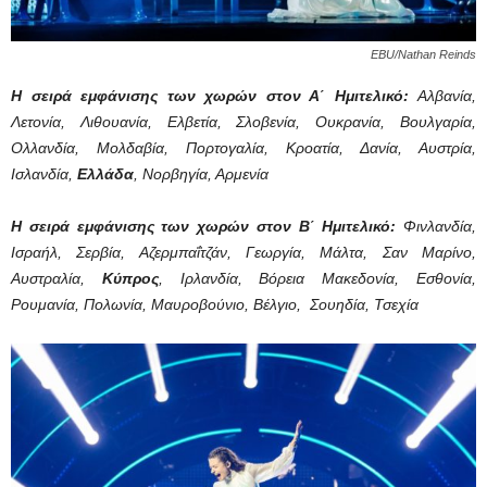
EBU/Nathan Reinds
Η σειρά εμφάνισης των χωρών στον Α΄ Ημιτελικό:
Αλβανία,
Λετονία, Λιθουανία, Ελβετία, Σλοβενία, Ουκρανία, Βουλγαρία,
Ολλανδία, Μολδαβία, Πορτογαλία, Κροατία, Δανία, Αυστρία,
Ισλανδία,
Ελλάδα
, Νορβηγία, Αρμενία
Η σειρά εμφάνισης των χωρών στον Β΄ Ημιτελικό:
Φινλανδία,
Ισραήλ, Σερβία, Αζερμπαΐτζάν, Γεωργία, Μάλτα, Σαν Μαρίνο,
Αυστραλία,
Κύπρος
, Ιρλανδία, Βόρεια Μακεδονία, Εσθονία,
Ρουμανία, Πολωνία, Μαυροβούνιο, Βέλγιο, Σουηδία, Τσεχία