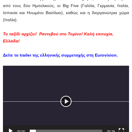
από τους δύο Ημιτελικούς, οι Big Five (Γαλλία, Γερμανία, Ιταλία,
Ισπανία και Ηνωμένο Βασίλειο), καθώς και η διοργανώτρια χώρα
(Ιταλία).
Το ταξίδι αρχίζει!
Ραντεβού στο Τορίνο!
Κ
αλή επιτυχία,
Ελλάδα!
Δείτε το trailer της ελληνικής συμμετοχής στη Eurovision.
Πρόγραμμα
Αναπαραγωγής
Βίντεο
00:00
00:39