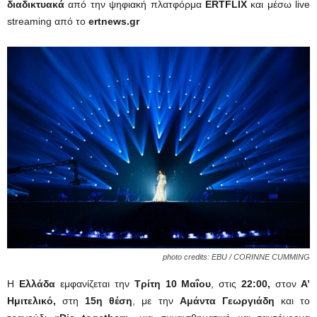
διαδικτυακά
από την ψηφιακή πλατφόρμα
ERTFLIX
και μέσω live
streaming από το
ertnews.gr
photo credits: EBU / CORINNE CUMMING
Η
Ελλάδα
εμφανίζεται την
Τρίτη 10 Μαΐου
, στις
22:00,
στον
Α’
Ημιτελικό,
στη
15η θέση
, με την
Αμάντα Γεωργιάδη
και το