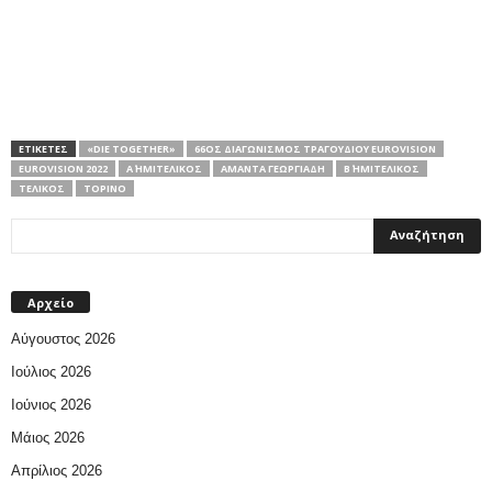
ΕΤΙΚΕΤΕΣ
«DIE TOGETHER»
66ΟΣ ΔΙΑΓΩΝΙΣΜΌΣ ΤΡΑΓΟΥΔΙΟΎ EUROVISION
EUROVISION 2022
Α΄ ΗΜΙΤΕΛΙΚΟΣ
ΑΜΆΝΤΑ ΓΕΩΡΓΙΆΔΗ
Β΄ ΗΜΙΤΕΛΙΚΌΣ
ΤΕΛΙΚΌΣ
ΤΟΡΊΝΟ
Αρχείο
Αύγουστος 2026
Ιούλιος 2026
Ιούνιος 2026
Μάιος 2026
Απρίλιος 2026