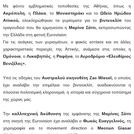
Με φόντο εμβληματικές τοποθεσίες της Αθήνας, όπως η
Ακρόπολη
, η
Πλάκα
, το
Μοναστηράκι
και το
Ωδείο Ηρώδου
Αττικού,
ολοκληρώθηκαν τα γυρίσματα για το
βιντεοκλίπ
του
τραγουδιού που θα ερμηνεύσει η
Μαρίνα Σάττι,
εκπροσωπώντας
την Ελλάδα στη φετινή Eurovision.
Για τις ανάγκες των γυρισμάτων, ο φακός εστίασε και σε άλλες
χαρακτηριστικές περιοχές της Αττικής, ανάμεσα στις οποίες η
Ομόνοια
, ο
Λυκαβηττός
, η
Ραφήνα
, το
Αεροδρόμιο «Ελευθέριος
Βενιζέλος».
Υπό τις οδηγίες του
Αυστραλού σκηνοθέτη Zac Wiesel,
ο οποίος
έχει αναλάβει την επιμέλεια του βιντεοκλίπ, αναδεικνύονται η
πλούσια πολιτισμική κληρονομιά, η ιστορία και σύγχρονα τοπόσημα
της χώρας μας.
Την
καλλιτεχνική διεύθυνση
της εμφάνισης της
Μαρίνας Σάττι
στη σκηνή της Eurovision έχει αναλάβει ο
Φωκάς Ευαγγελινός,
τη
χορογραφία και το movement direction ο
Mecnun Giasar