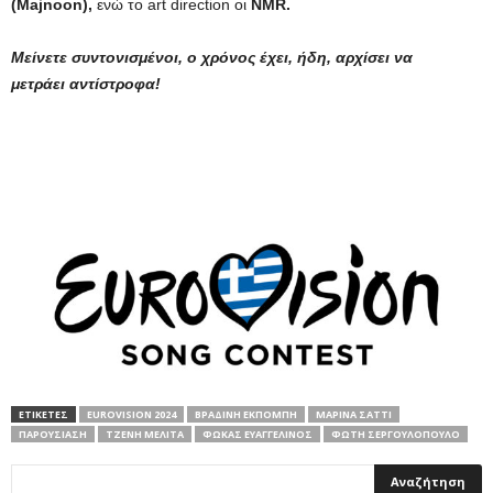
(Majnoon),
ενώ το art direction οι
NMR.
Μείνετε συντονισμένοι, ο χρόνος έχει, ήδη, αρχίσει να
μετράει αντίστροφα!
ΕΤΙΚΕΤΕΣ
EUROVISION 2024
ΒΡΑΔΙΝΉ ΕΚΠΟΜΠΉ
ΜΑΡΊΝΑ ΣΆΤΤΙ
ΠΑΡΟΥΣΊΑΣΗ
ΤΖΈΝΗ ΜΕΛΙΤΆ
ΦΩΚΆΣ ΕΥΑΓΓΕΛΙΝΌΣ
ΦΏΤΗ ΣΕΡΓΟΥΛΌΠΟΥΛΟ